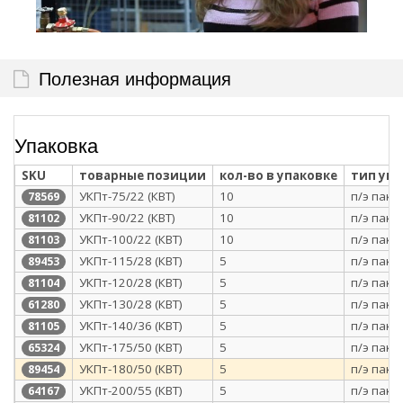
Полезная информация
Упаковка
SKU
товарные позиции
кол-во в упаковке
тип уп
УКПт-75/22 (КВТ)
10
п/э паке
78569
УКПт-90/22 (КВТ)
10
п/э паке
81102
УКПт-100/22 (КВТ)
10
п/э паке
81103
УКПт-115/28 (КВТ)
5
п/э паке
89453
УКПт-120/28 (КВТ)
5
п/э паке
81104
УКПт-130/28 (КВТ)
5
п/э паке
61280
УКПт-140/36 (КВТ)
5
п/э паке
81105
УКПт-175/50 (КВТ)
5
п/э паке
65324
УКПт-180/50 (КВТ)
5
п/э паке
89454
УКПт-200/55 (КВТ)
5
п/э паке
64167