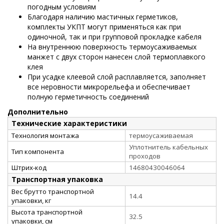
погодным условиям
Благодаря наличию мастичных герметиков,
комплекты УКПТ могут применяться как при
одиночной, так и при групповой прокладке кабеля
На внутреннюю поверхность термоусаживаемых
манжет с двух сторон нанесен слой термоплавкого
клея
При усадке клеевой слой расплавляется, заполняет
все неровности микрорельефа и обеспечивает
полную герметичность соединений
Дополнительно
Технические характеристики
Технология монтажа
термоусаживаемая
Уплотнитель кабельных
Тип компонента
проходов
Штрих-код
14680430046064
Транспортная упаковка
Вес брутто транспортной
14.4
упаковки, кг
Высота транспортной
32.5
упаковки, см