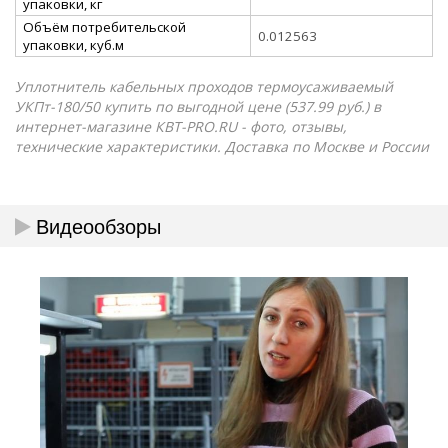
упаковки, кг
Объём потребительской
0.012563
упаковки, куб.м
Уплотнитель кабельных проходов термоусаживаемый
УКПт-180/50 купить по выгодной цене (537.99 руб.) в
интернет-магазине КВТ-PRO.RU - фото, отзывы,
технические характеристики. Доставка по Москве и России
Видеообзоры