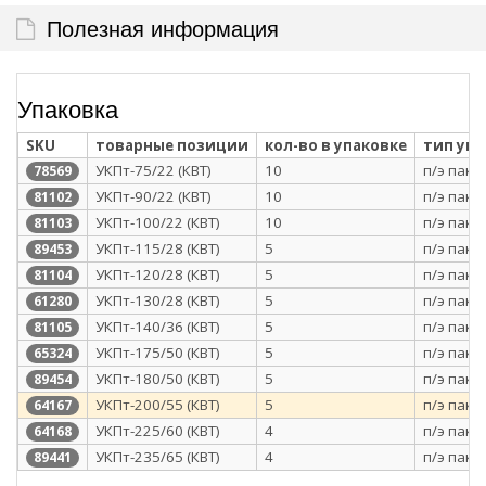
Полезная информация
Упаковка
SKU
товарные позиции
кол-во в упаковке
тип уп
УКПт-75/22 (КВТ)
10
п/э паке
78569
УКПт-90/22 (КВТ)
10
п/э паке
81102
УКПт-100/22 (КВТ)
10
п/э паке
81103
УКПт-115/28 (КВТ)
5
п/э паке
89453
УКПт-120/28 (КВТ)
5
п/э паке
81104
УКПт-130/28 (КВТ)
5
п/э паке
61280
УКПт-140/36 (КВТ)
5
п/э паке
81105
УКПт-175/50 (КВТ)
5
п/э паке
65324
УКПт-180/50 (КВТ)
5
п/э паке
89454
УКПт-200/55 (КВТ)
5
п/э паке
64167
УКПт-225/60 (КВТ)
4
п/э паке
64168
УКПт-235/65 (КВТ)
4
п/э паке
89441