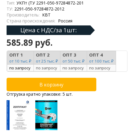
Тип:
УКПт (ТУ 2291-050-97284872-201
ТУ:
2291-050-97284872-2012
Производитель:
КВТ
Страна происхождения:
Россия
Цена с НДС/за 1шт:
585.89 руб.
ОПТ 1
ОПТ 2
ОПТ 3
ОПТ 4
от 10 тыс. ₽
от 25 тыс. ₽
от 50 тыс. ₽
от 100 тыс. ₽
по запросу
по запросу
по запросу
по запросу
Отгрузка кратно упаковке: 5 шт.