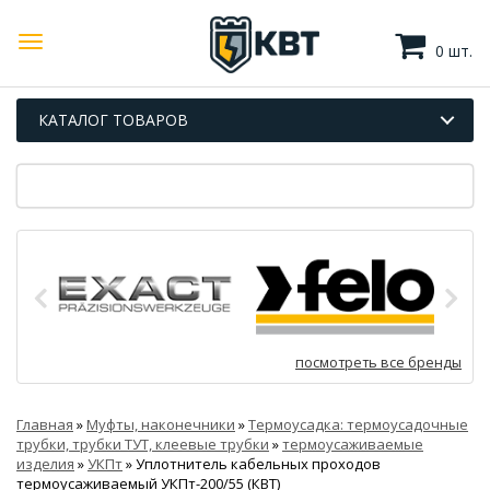
0 шт.
КАТАЛОГ ТОВАРОВ
посмотреть все бренды
Главная
»
Муфты, наконечники
»
Термоусадка: термоусадочные
трубки, трубки ТУТ, клеевые трубки
»
термоусаживаемые
изделия
»
УКПт
»
Уплотнитель кабельных проходов
термоусаживаемый УКПт-200/55 (КВТ)