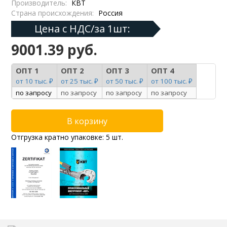
Производитель:
КВТ
Страна происхождения:
Россия
Цена с НДС/за 1шт:
9001.39 руб.
ОПТ 1
ОПТ 2
ОПТ 3
ОПТ 4
от 10 тыс. ₽
от 25 тыс. ₽
от 50 тыс. ₽
от 100 тыс. ₽
по запросу
по запросу
по запросу
по запросу
Отгрузка кратно упаковке: 5 шт.