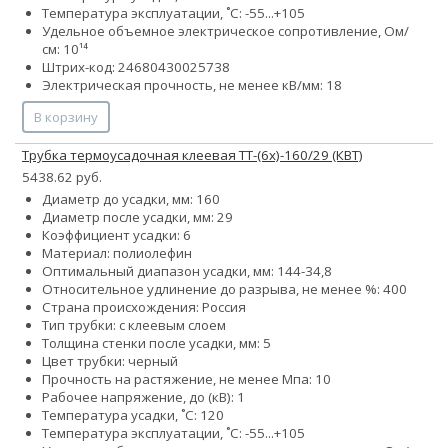
Температура эксплуатации, ˚С: -55...+105
Удельное объемное электрическое сопротивление, Ом/
см: 10¹⁴
Штрих-код: 24680430025738
Электрическая прочность, не менее кВ/мм: 18
В корзину
Трубка термоусадочная клеевая ТТ-(6х)-160/29 (КВТ)
5438.62 руб.
Диаметр до усадки, мм: 160
Диаметр после усадки, мм: 29
Коэффициент усадки: 6
Материал: полиолефин
Оптимальный диапазон усадки, мм: 144-34,8
Относительное удлинение до разрыва, не менее %: 400
Страна происхождения: Россия
Тип трубки: с клеевым слоем
Толщина стенки после усадки, мм: 5
Цвет трубки: черный
Прочность на растяжение, не менее Мпа: 10
Рабочее напряжение, до (кВ): 1
Температура усадки, ˚С: 120
Температура эксплуатации, ˚С: -55...+105