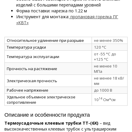
изделий с большими перепадами уровней
Форма поставки: нарезка по 1.22 м
Инструмент для монтажа:
пропановая горелка ПГ
«КВТ»
Относительное удлинение при разрыве
не менее 350%
Температура усадки
120 °C
от -55 °C до
Температура эксплуатации
+125 °C
не менее 10
Прочность на растяжение
МПа
не менее 18 кВ/
Электрическая прочность
мм
Рабочее напряжение
до 1000 В
Удельное объемное электрическое
14
10
Ом*см
сопротивление
Описание и особенности продукта
Термоусадочные клеевые трубки ТТ-(6Х)
– вид
высококачественных клеевых трубок с ультрашироким