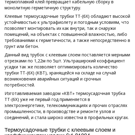
термоплавкий клей превращает кабельную сборку в
монолитную герметичную структуру.
Клеевые термоусадочные трубки ТТ-(6Х) обладают высокой
устойчивостью к ультрафиолету и погодным условиям, что
позволяет монтировать их как внутри, так и снаружи
помещений, на объектах с повышенной влажностью, либо
требованиями к герметичности, а также непосредственно в
грунт или бетон.
Данный вид трубок с клеевым слоем поставляется мерными
отрезками по 1,22м по 5шт. Ультраширокий коэффициент
усадки так же позволяет оптимизировать количество
трубки ТТ-(6Х) (КВТ), хранящейся на складе на случай
возникновения аварийных ситуаций и срочных
потребностей.
Изготавливаемая заводом «КВТ» термоусадочная трубка
ТТ-(6Х) уже не первый год применяется в
электроэнергетике, телекоммуникациях и прочих отраслях
промышленности, в производстве и ремонте узлов и
соединений, и стала широко известна в профильных кругах.
Термоусадочные трубки с клеевым слоем и
коэффициентом усадки 6:1 81094