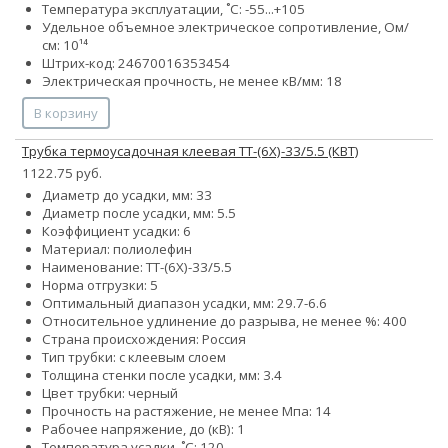
Температура эксплуатации, ˚С: -55...+105
Удельное объемное электрическое сопротивление, Ом/
см: 10¹⁴
Штрих-код: 24670016353454
Электрическая прочность, не менее кВ/мм: 18
В корзину
Трубка термоусадочная клеевая ТТ-(6Х)-33/5.5 (КВТ)
1122.75 руб.
Диаметр до усадки, мм: 33
Диаметр после усадки, мм: 5.5
Коэффициент усадки: 6
Материал: полиолефин
Наименование: ТТ-(6Х)-33/5.5
Норма отгрузки: 5
Оптимальный диапазон усадки, мм: 29.7-6.6
Относительное удлинение до разрыва, не менее %: 400
Страна происхождения: Россия
Тип трубки: с клеевым слоем
Толщина стенки после усадки, мм: 3.4
Цвет трубки: черный
Прочность на растяжение, не менее Мпа: 14
Рабочее напряжение, до (кВ): 1
Температура усадки, ˚С: 120