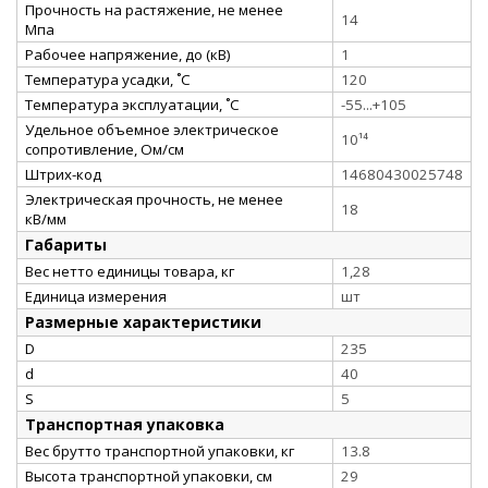
Прочность на растяжение, не менее
14
Мпа
Рабочее напряжение, до (кВ)
1
Температура усадки, ˚С
120
Температура эксплуатации, ˚С
-55...+105
Удельное объемное электрическое
10¹⁴
сопротивление, Ом/см
Штрих-код
14680430025748
Электрическая прочность, не менее
18
кВ/мм
Габариты
Вес нетто единицы товара, кг
1,28
Единица измерения
шт
Размерные характеристики
D
235
d
40
S
5
Транспортная упаковка
Вес брутто транспортной упаковки, кг
13.8
Высота транспортной упаковки, см
29