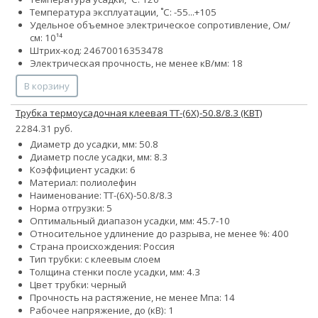
Температура эксплуатации, ˚С: -55...+105
Удельное объемное электрическое сопротивление, Ом/
см: 10¹⁴
Штрих-код: 24670016353478
Электрическая прочность, не менее кВ/мм: 18
В корзину
Трубка термоусадочная клеевая ТТ-(6Х)-50.8/8.3 (КВТ)
2284.31 руб.
Диаметр до усадки, мм: 50.8
Диаметр после усадки, мм: 8.3
Коэффициент усадки: 6
Материал: полиолефин
Наименование: ТТ-(6Х)-50.8/8.3
Норма отгрузки: 5
Оптимальный диапазон усадки, мм: 45.7-10
Относительное удлинение до разрыва, не менее %: 400
Страна происхождения: Россия
Тип трубки: с клеевым слоем
Толщина стенки после усадки, мм: 4.3
Цвет трубки: черный
Прочность на растяжение, не менее Мпа: 14
Рабочее напряжение, до (кВ): 1