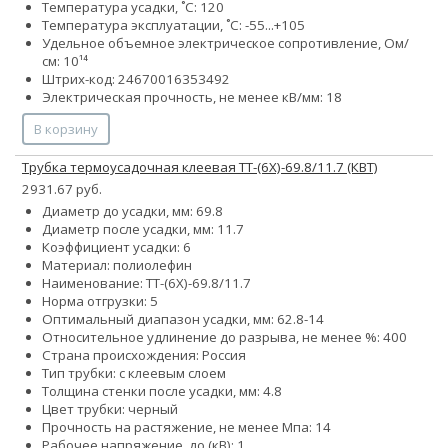
Температура усадки, ˚С: 120
Температура эксплуатации, ˚С: -55...+105
Удельное объемное электрическое сопротивление, Ом/
см: 10¹⁴
Штрих-код: 24670016353492
Электрическая прочность, не менее кВ/мм: 18
В корзину
Трубка термоусадочная клеевая ТТ-(6Х)-69.8/11.7 (КВТ)
2931.67 руб.
Диаметр до усадки, мм: 69.8
Диаметр после усадки, мм: 11.7
Коэффициент усадки: 6
Материал: полиолефин
Наименование: ТТ-(6Х)-69.8/11.7
Норма отгрузки: 5
Оптимальный диапазон усадки, мм: 62.8-14
Относительное удлинение до разрыва, не менее %: 400
Страна происхождения: Россия
Тип трубки: с клеевым слоем
Толщина стенки после усадки, мм: 4.8
Цвет трубки: черный
Прочность на растяжение, не менее Мпа: 14
Рабочее напряжение, до (кВ): 1