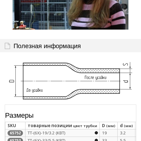
Полезная информация
Размеры
SKU
товарные позиции
D
d
S
цвет трубки
(мм)
(мм)
ТТ-(6Х)-19/3.2 (КВТ)
19
3.2
3
65752
ТТ-(6Х)-33/5.5 (КВТ)
33
5.5
3
65753