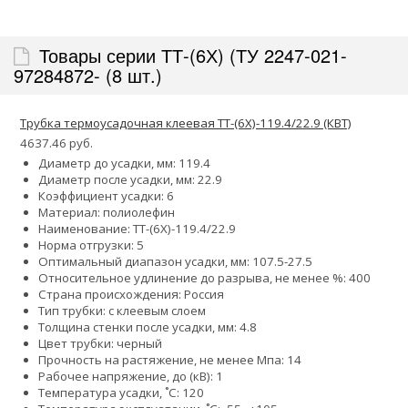
Товары серии ТТ-(6Х) (ТУ 2247-021-
97284872- (8 шт.)
Трубка термоусадочная клеевая ТТ-(6Х)-119.4/22.9 (КВТ)
4637.46 руб.
Диаметр до усадки, мм: 119.4
Диаметр после усадки, мм: 22.9
Коэффициент усадки: 6
Материал: полиолефин
Наименование: ТТ-(6Х)-119.4/22.9
Норма отгрузки: 5
Оптимальный диапазон усадки, мм: 107.5-27.5
Относительное удлинение до разрыва, не менее %: 400
Страна происхождения: Россия
Тип трубки: с клеевым слоем
Толщина стенки после усадки, мм: 4.8
Цвет трубки: черный
Прочность на растяжение, не менее Мпа: 14
Рабочее напряжение, до (кВ): 1
Температура усадки, ˚С: 120