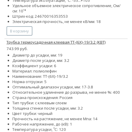
Температура эксплуатации, ˚С: -55...+105
Удельное объемное электрическое сопротивление, Ом/
см: 10¹⁴
Штрих-код: 24670016353553
Электрическая прочность, не менее кВ/мм: 18
В корзину
Трубка термоусадочная клеевая ТТ-(6Х)-19/3.2 (КВТ)
743.99 руб.
Диаметр до усадки, мм: 19
Диаметр после усадки, мм: 3.2
Коэффициент усадки: 6
Материал: полиолефин
Наименование: ТТ-(6Х)-19/3.2
Норма отгрузки: 5
Оптимальный диапазон усадки, мм: 17-3.8
Относительное удлинение до разрыва, не менее %: 400
Страна происхождения: Россия
Тип трубки: с клеевым слоем
Толщина стенки после усадки, мм: 3.2
Цвет трубки: черный
Прочность на растяжение, не менее Мпа: 14
Рабочее напряжение, до (кВ): 1
Температура усадки, ˚С: 120