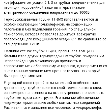
коэффициентом усадки 6:1. Эта трубка предназначенна для
изоляции, коррозийной защиты и герметизации
электрических соединений напряжением до 1000В.
Термоусаживаемые трубки ТТ-(6Х) изготавливаются из
особой композиции полиолефинов, не содержащих
галогенов и без подавления горения, по специальной
технологии, которая позволяет добиться трёхкратно
превосходящего коэффициента усадки 6: 1 по сравнению со
стандартными ТУТнг.
Толщина стенок трубок ТТ-(6Х) превышает толщины
большинства других термоусадочных трубок, придавая им
непревзойденную механическую прочность и
сопротивление к абразивному истиранию, одновременно со
значительным увеличением прочности узла, на который
был проведен монтаж.
Еще одной характерной отличительной особенностью
данного вида трубок является слой термоплавкого клея,
равномерно нанесенного на всю внутреннюю поверхность
трубок методом соэкструзии. Его наличие обеспечивает
надежную герметизацию любых контактных соединений.
Расплавляясь и заполняя все неровности микрорельефа,