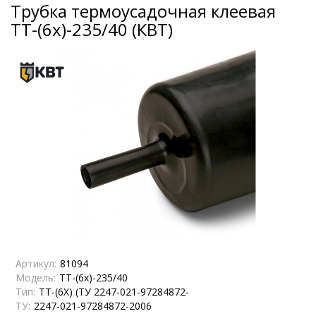
Трубка термоусадочная клеевая
ТТ-(6х)-235/40 (КВТ)
Артикул:
81094
Модель:
ТТ-(6х)-235/40
Тип:
ТТ-(6Х) (ТУ 2247-021-97284872-
ТУ:
2247-021-97284872-2006