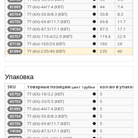
ТТ-(6х)-44/7.4 (КВТ)
44
7.4
4
81093
ТТ-(6Х)-50.8/8.3 (КВТ)
50.8
8.3
4
65754
ТТ-(6Х)-69.8/11.7 (КВТ)
69.8
11.7
4
65755
ТТ-(6Х)-87.5/17.1 (КВТ)
87.5
17.1
4
74104
ТТ-(6Х)-119.4/22.9 (КВТ)
119.4
22.9
4
65757
ТТ-(6х)-160/29 (КВТ)
160
29
5
87136
ТТ-(6х)-235/40 (КВТ)
235
40
5
81094
Упаковка
SKU
товарные позиции
кол-во в упаковк
цвет трубки
ТТ-(6Х)-19/3.2 (КВТ)
5
65752
ТТ-(6Х)-33/5.5 (КВТ)
5
65753
ТТ-(6х)-44/7.4 (КВТ)
5
81093
ТТ-(6Х)-50.8/8.3 (КВТ)
5
65754
ТТ-(6Х)-69.8/11.7 (КВТ)
5
65755
ТТ-(6Х)-87.5/17.1 (КВТ)
5
74104