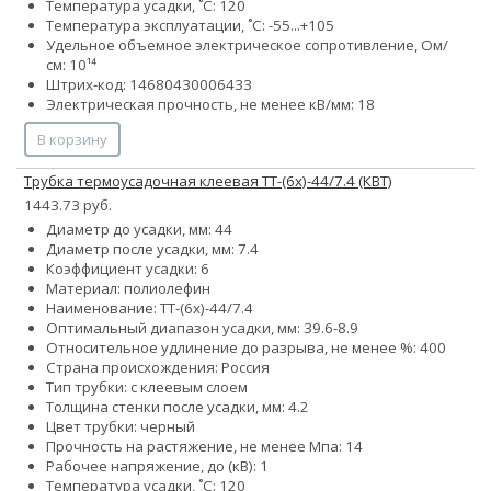
Температура усадки, ˚С: 120
Температура эксплуатации, ˚С: -55...+105
Удельное объемное электрическое сопротивление, Ом/
см: 10¹⁴
Штрих-код: 14680430006433
Электрическая прочность, не менее кВ/мм: 18
В корзину
Трубка термоусадочная клеевая ТТ-(6х)-44/7.4 (КВТ)
1443.73 руб.
Диаметр до усадки, мм: 44
Диаметр после усадки, мм: 7.4
Коэффициент усадки: 6
Материал: полиолефин
Наименование: ТТ-(6х)-44/7.4
Оптимальный диапазон усадки, мм: 39.6-8.9
Относительное удлинение до разрыва, не менее %: 400
Страна происхождения: Россия
Тип трубки: с клеевым слоем
Толщина стенки после усадки, мм: 4.2
Цвет трубки: черный
Прочность на растяжение, не менее Мпа: 14
Рабочее напряжение, до (кВ): 1
Температура усадки, ˚С: 120