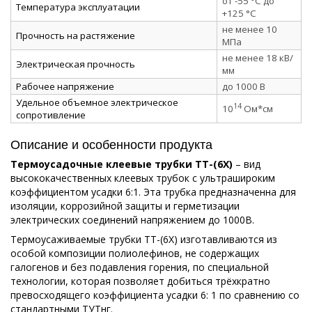
от -55 °C до
Температура эксплуатации
+125 °C
не менее 10
Прочность на растяжение
МПа
не менее 18 кВ/
Электрическая прочность
мм
Рабочее напряжение
до 1000 В
Удельное объемное электрическое
14
10
Ом*см
сопротивление
Описание и особенности продукта
Термоусадочные клеевые трубки ТТ-(6Х)
– вид
высококачественных клеевых трубок с ультрашироким
коэффициентом усадки 6:1. Эта трубка предназначенна для
изоляции, коррозийной защиты и герметизации
электрических соединений напряжением до 1000В.
Термоусаживаемые трубки ТТ-(6Х) изготавливаются из
особой композиции полиолефинов, не содержащих
галогенов и без подавления горения, по специальной
технологии, которая позволяет добиться трёхкратно
превосходящего коэффициента усадки 6: 1 по сравнению со
стандартными ТУТнг.