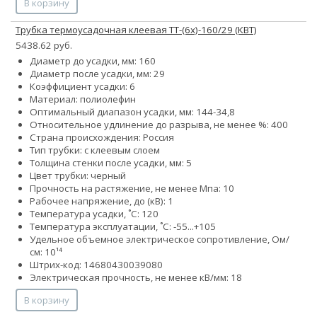
В корзину
Трубка термоусадочная клеевая ТТ-(6х)-160/29 (КВТ)
5438.62 руб.
Диаметр до усадки, мм: 160
Диаметр после усадки, мм: 29
Коэффициент усадки: 6
Материал: полиолефин
Оптимальный диапазон усадки, мм: 144-34,8
Относительное удлинение до разрыва, не менее %: 400
Страна происхождения: Россия
Тип трубки: с клеевым слоем
Толщина стенки после усадки, мм: 5
Цвет трубки: черный
Прочность на растяжение, не менее Мпа: 10
Рабочее напряжение, до (кВ): 1
Температура усадки, ˚С: 120
Температура эксплуатации, ˚С: -55...+105
Удельное объемное электрическое сопротивление, Ом/
см: 10¹⁴
Штрих-код: 14680430039080
Электрическая прочность, не менее кВ/мм: 18
В корзину