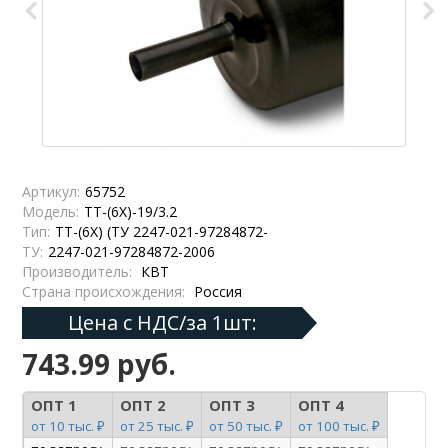
Артикул:
65752
Модель:
ТТ-(6Х)-19/3.2
Тип:
ТТ-(6Х) (ТУ 2247-021-97284872-
ТУ:
2247-021-97284872-2006
Производитель:
КВТ
Страна происхождения:
Россия
Цена с НДС/за 1шт:
743.99 руб.
ОПТ 1
ОПТ 2
ОПТ 3
ОПТ 4
от 10 тыс. ₽
от 25 тыс. ₽
от 50 тыс. ₽
от 100 тыс. ₽