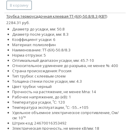
В корзину
Трубка термоусадочная клеевая ТТ-(6Х)-50.8/8.3 (КВТ)
2284.31 руб.
Диаметр до усадки, мм: 50.8
Диаметр после усадки, мм: 8.3
Коэффициент усадки: 6
Материал: полиолефин
Наименование: ТТ-(6Х)-50.8/8.3
Норма отгрузки: 5
Оптимальный диапазон усадки, мм: 45.7-10
Относительное удлинение до разрыва, не менее %: 400
Страна происхождения: Россия
Тип трубки: с клеевым слоем
Толщина стенки после усадки, мм: 4.3
Цвет трубки: черный
Прочность на растяжение, не менее Мпа: 14
Рабочее напряжение, до (кВ): 1
Температура усадки, ˚С: 120
Температура эксплуатации, ˚С: -55...+105
Удельное объемное электрическое сопротивление, Ом/
см: 10¹⁴
Штрих-код: 24670016353492
Электрическая прочность, не менее кВ/мм: 18