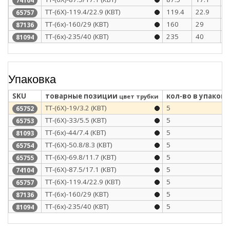
74104
ТТ-(6Х)-119.4/22.9 (КВТ)
119.4
22.9
4
65757
ТТ-(6х)-160/29 (КВТ)
160
29
5
87136
ТТ-(6х)-235/40 (КВТ)
235
40
5
81094
Упаковка
SKU
товарные позиции
кол-во в упаковк
цвет трубки
ТТ-(6Х)-19/3.2 (КВТ)
5
65752
ТТ-(6Х)-33/5.5 (КВТ)
5
65753
ТТ-(6х)-44/7.4 (КВТ)
5
81093
ТТ-(6Х)-50.8/8.3 (КВТ)
5
65754
ТТ-(6Х)-69.8/11.7 (КВТ)
5
65755
ТТ-(6Х)-87.5/17.1 (КВТ)
5
74104
ТТ-(6Х)-119.4/22.9 (КВТ)
5
65757
ТТ-(6х)-160/29 (КВТ)
5
87136
ТТ-(6х)-235/40 (КВТ)
5
81094