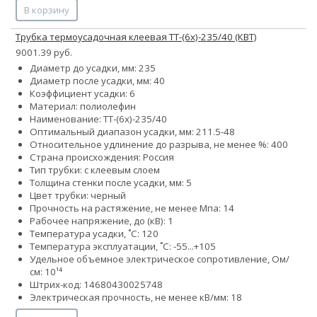
В корзину
Трубка термоусадочная клеевая ТТ-(6х)-235/40 (КВТ)
9001.39 руб.
Диаметр до усадки, мм: 235
Диаметр после усадки, мм: 40
Коэффициент усадки: 6
Материал: полиолефин
Наименование: ТТ-(6х)-235/40
Оптимальный диапазон усадки, мм: 211.5-48
Относительное удлинение до разрыва, не менее %: 400
Страна происхождения: Россия
Тип трубки: с клеевым слоем
Толщина стенки после усадки, мм: 5
Цвет трубки: черный
Прочность на растяжение, не менее Мпа: 14
Рабочее напряжение, до (кВ): 1
Температура усадки, ˚С: 120
Температура эксплуатации, ˚С: -55...+105
Удельное объемное электрическое сопротивление, Ом/
см: 10¹⁴
Штрих-код: 14680430025748
Электрическая прочность, не менее кВ/мм: 18