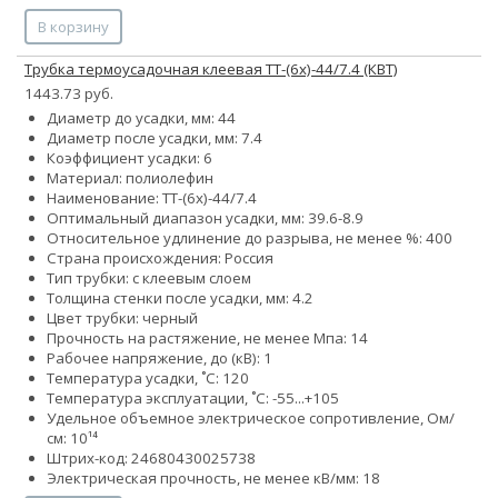
В корзину
Трубка термоусадочная клеевая ТТ-(6х)-44/7.4 (КВТ)
1443.73 руб.
Диаметр до усадки, мм: 44
Диаметр после усадки, мм: 7.4
Коэффициент усадки: 6
Материал: полиолефин
Наименование: ТТ-(6х)-44/7.4
Оптимальный диапазон усадки, мм: 39.6-8.9
Относительное удлинение до разрыва, не менее %: 400
Страна происхождения: Россия
Тип трубки: с клеевым слоем
Толщина стенки после усадки, мм: 4.2
Цвет трубки: черный
Прочность на растяжение, не менее Мпа: 14
Рабочее напряжение, до (кВ): 1
Температура усадки, ˚С: 120
Температура эксплуатации, ˚С: -55...+105
Удельное объемное электрическое сопротивление, Ом/
см: 10¹⁴
Штрих-код: 24680430025738
Электрическая прочность, не менее кВ/мм: 18