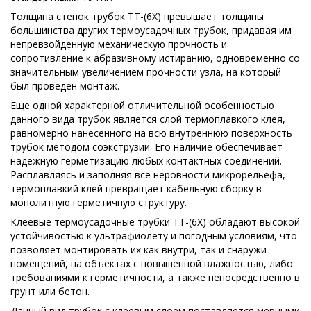
Толщина стенок трубок ТТ-(6Х) превышает толщины
большинства других термоусадочных трубок, придавая им
непревзойденную механическую прочность и
сопротивление к абразивному истиранию, одновременно со
значительным увеличением прочности узла, на который
был проведен монтаж.
Еще одной характерной отличительной особенностью
данного вида трубок является слой термоплавкого клея,
равномерно нанесенного на всю внутреннюю поверхность
трубок методом соэкструзии. Его наличие обеспечивает
надежную герметизацию любых контактных соединений.
Расплавляясь и заполняя все неровности микрорельефа,
термоплавкий клей превращает кабельную сборку в
монолитную герметичную структуру.
Клеевые термоусадочные трубки ТТ-(6Х) обладают высокой
устойчивостью к ультрафиолету и погодным условиям, что
позволяет монтировать их как внутри, так и снаружи
помещений, на объектах с повышенной влажностью, либо
требованиями к герметичности, а также непосредственно в
грунт или бетон.
Данный вид трубок с клеевым слоем поставляется мерными