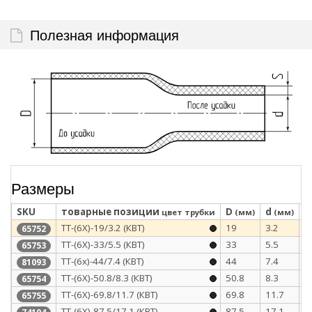
Полезная информация
Размеры
SKU
товарные позиции
D
d
S
цвет трубки
(мм)
(мм)
ТТ-(6Х)-19/3.2 (КВТ)
19
3.2
3
65752
ТТ-(6Х)-33/5.5 (КВТ)
33
5.5
3
65753
ТТ-(6х)-44/7.4 (КВТ)
44
7.4
4
81093
ТТ-(6Х)-50.8/8.3 (КВТ)
50.8
8.3
4
65754
ТТ-(6Х)-69.8/11.7 (КВТ)
69.8
11.7
4
65755
ТТ-(6Х)-87.5/17.1 (КВТ)
87.5
17.1
4