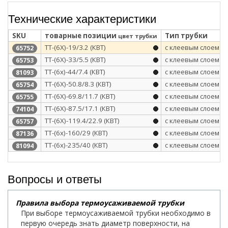
Технические характеристики
SKU
товарные позиции
Тип трубки
цвет трубки
ТТ-(6Х)-19/3.2 (КВТ)
с клеевым слоем
65752
ТТ-(6Х)-33/5.5 (КВТ)
с клеевым слоем
65753
ТТ-(6х)-44/7.4 (КВТ)
с клеевым слоем
81093
ТТ-(6Х)-50.8/8.3 (КВТ)
с клеевым слоем
65754
ТТ-(6Х)-69.8/11.7 (КВТ)
с клеевым слоем
65755
ТТ-(6Х)-87.5/17.1 (КВТ)
с клеевым слоем
74104
ТТ-(6Х)-119.4/22.9 (КВТ)
с клеевым слоем
65757
ТТ-(6х)-160/29 (КВТ)
с клеевым слоем
87136
ТТ-(6х)-235/40 (КВТ)
с клеевым слоем
81094
Вопросы и ответы
Правила выбора термоусаживаемой трубки
При выборе термоусаживаемой трубки необходимо в
первую очередь знать диаметр поверхности, на