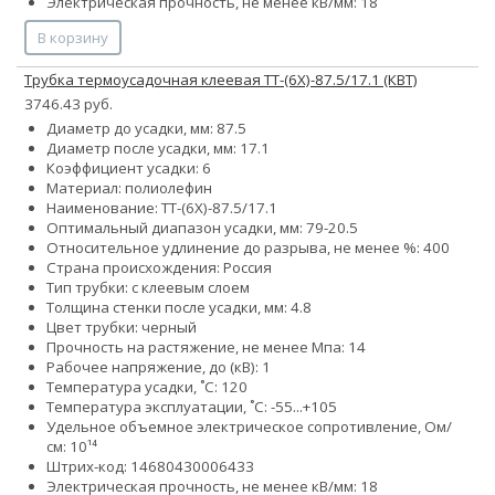
Электрическая прочность, не менее кВ/мм: 18
В корзину
Трубка термоусадочная клеевая ТТ-(6Х)-87.5/17.1 (КВТ)
3746.43 руб.
Диаметр до усадки, мм: 87.5
Диаметр после усадки, мм: 17.1
Коэффициент усадки: 6
Материал: полиолефин
Наименование: ТТ-(6Х)-87.5/17.1
Оптимальный диапазон усадки, мм: 79-20.5
Относительное удлинение до разрыва, не менее %: 400
Страна происхождения: Россия
Тип трубки: с клеевым слоем
Толщина стенки после усадки, мм: 4.8
Цвет трубки: черный
Прочность на растяжение, не менее Мпа: 14
Рабочее напряжение, до (кВ): 1
Температура усадки, ˚С: 120
Температура эксплуатации, ˚С: -55...+105
Удельное объемное электрическое сопротивление, Ом/
см: 10¹⁴
Штрих-код: 14680430006433
Электрическая прочность, не менее кВ/мм: 18