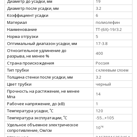
Диаметр до усадки, мм
19
Диаметр после усадки, мм
3.2
Коэффициент усадки
6
Материал
полиолефин
Наименование
ТТ-(6Х)-19/3.2
Норма отгрузки
5
Оптимальный диапазон усадки, мм
17-3.8
Относительное удлинение до
400
разрыва, не менее %
Страна происхождения
Россия
Тип трубки
с клеевым слоем
Толщина стенки после усадки, мм
3.2
Цвет трубки
черный
Прочность на растяжение, не менее
14
Мпа
Рабочее напряжение, до (кВ)
1
Температура усадки, ˚С
120
Температура эксплуатации, ˚С
-55...+105
Удельное объемное электрическое
10¹⁴
сопротивление, Ом/см