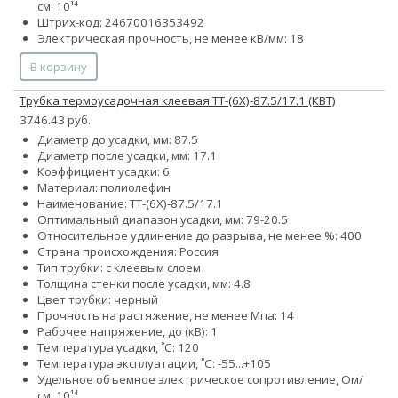
см: 10¹⁴
Штрих-код: 24670016353492
Электрическая прочность, не менее кВ/мм: 18
В корзину
Трубка термоусадочная клеевая ТТ-(6Х)-87.5/17.1 (КВТ)
3746.43 руб.
Диаметр до усадки, мм: 87.5
Диаметр после усадки, мм: 17.1
Коэффициент усадки: 6
Материал: полиолефин
Наименование: ТТ-(6Х)-87.5/17.1
Оптимальный диапазон усадки, мм: 79-20.5
Относительное удлинение до разрыва, не менее %: 400
Страна происхождения: Россия
Тип трубки: с клеевым слоем
Толщина стенки после усадки, мм: 4.8
Цвет трубки: черный
Прочность на растяжение, не менее Мпа: 14
Рабочее напряжение, до (кВ): 1
Температура усадки, ˚С: 120
Температура эксплуатации, ˚С: -55...+105
Удельное объемное электрическое сопротивление, Ом/
см: 10¹⁴