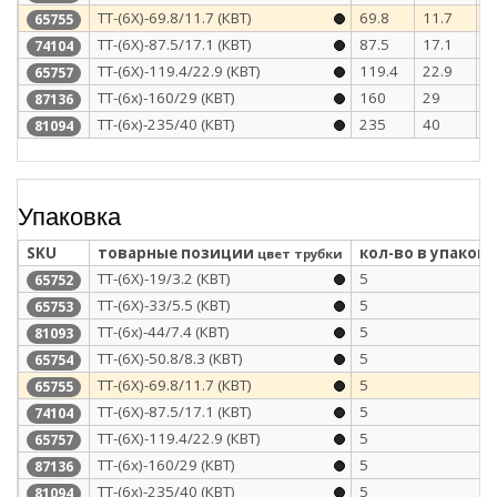
ТТ-(6Х)-69.8/11.7 (КВТ)
69.8
11.7
4
65755
ТТ-(6Х)-87.5/17.1 (КВТ)
87.5
17.1
4
74104
ТТ-(6Х)-119.4/22.9 (КВТ)
119.4
22.9
4
65757
ТТ-(6х)-160/29 (КВТ)
160
29
5
87136
ТТ-(6х)-235/40 (КВТ)
235
40
5
81094
Упаковка
SKU
товарные позиции
кол-во в упаковк
цвет трубки
ТТ-(6Х)-19/3.2 (КВТ)
5
65752
ТТ-(6Х)-33/5.5 (КВТ)
5
65753
ТТ-(6х)-44/7.4 (КВТ)
5
81093
ТТ-(6Х)-50.8/8.3 (КВТ)
5
65754
ТТ-(6Х)-69.8/11.7 (КВТ)
5
65755
ТТ-(6Х)-87.5/17.1 (КВТ)
5
74104
ТТ-(6Х)-119.4/22.9 (КВТ)
5
65757
ТТ-(6х)-160/29 (КВТ)
5
87136
ТТ-(6х)-235/40 (КВТ)
5
81094