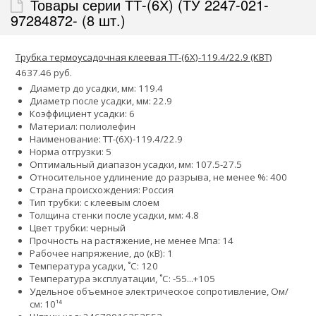
Товары серии ТТ-(6Х) (ТУ 2247-021-
97284872- (8 шт.)
Трубка термоусадочная клеевая ТТ-(6Х)-119.4/22.9 (КВТ)
4637.46 руб.
Диаметр до усадки, мм: 119.4
Диаметр после усадки, мм: 22.9
Коэффициент усадки: 6
Материал: полиолефин
Наименование: ТТ-(6Х)-119.4/22.9
Норма отгрузки: 5
Оптимальный диапазон усадки, мм: 107.5-27.5
Относительное удлинение до разрыва, не менее %: 400
Страна происхождения: Россия
Тип трубки: с клеевым слоем
Толщина стенки после усадки, мм: 4.8
Цвет трубки: черный
Прочность на растяжение, не менее Мпа: 14
Рабочее напряжение, до (кВ): 1
Температура усадки, ˚С: 120
Температура эксплуатации, ˚С: -55...+105
Удельное объемное электрическое сопротивление, Ом/
см: 10¹⁴