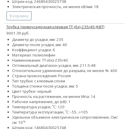
Штрих-код: 24680430025738
Электрическая прочность, не менее кВ/мм: 18
В корзину
Трубка термоусадочная клеевая ТТ-(6х)-235/40 (КВТ)
9001.39 руб.
Диаметр до усадки, мм: 235
Диаметр после усадки, мм: 40
Коэффициент усадки: 6
Материал: полиолефин
Наименование: ТТ-(6х)-235/40
Оптимальный диапазон усадки, мм: 211.5-48
Относительное удлинение до разрыва, не менее %: 400
Страна происхождения: Россия
Тип трубки: с клеевым слоем
Толщина стенки после усадки, мм: 5
Цвет трубки: черный
Прочность на растяжение, не менее Мпа: 14
Рабочее напряжение, до (кВ): 1
Температура усадки, ˚С: 120
Температура эксплуатации, ˚С: -55...+105
Удельное объемное электрическое сопротивление, Ом/
см: 10¹⁴
Штрих-код: 14680430025748