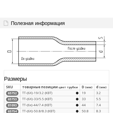
Полезная информация
Размеры
SKU
товарные позиции
D
d
S
цвет трубки
(мм)
(мм)
ТТ-(6Х)-19/3.2 (КВТ)
19
3.2
3
65752
ТТ-(6Х)-33/5.5 (КВТ)
33
5.5
3
65753
ТТ-(6х)-44/7.4 (КВТ)
44
7.4
4
81093
ТТ-(6Х)-50.8/8.3 (КВТ)
50.8
8.3
4
65754