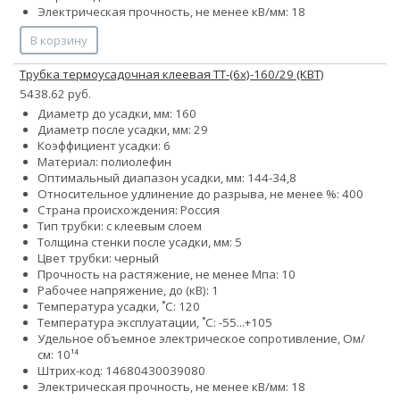
Электрическая прочность, не менее кВ/мм: 18
В корзину
Трубка термоусадочная клеевая ТТ-(6х)-160/29 (КВТ)
5438.62 руб.
Диаметр до усадки, мм: 160
Диаметр после усадки, мм: 29
Коэффициент усадки: 6
Материал: полиолефин
Оптимальный диапазон усадки, мм: 144-34,8
Относительное удлинение до разрыва, не менее %: 400
Страна происхождения: Россия
Тип трубки: с клеевым слоем
Толщина стенки после усадки, мм: 5
Цвет трубки: черный
Прочность на растяжение, не менее Мпа: 10
Рабочее напряжение, до (кВ): 1
Температура усадки, ˚С: 120
Температура эксплуатации, ˚С: -55...+105
Удельное объемное электрическое сопротивление, Ом/
см: 10¹⁴
Штрих-код: 14680430039080
Электрическая прочность, не менее кВ/мм: 18