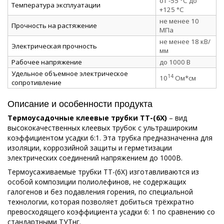
от -55 °C до
Температура эксплуатации
+125 °C
не менее 10
Прочность на растяжение
МПа
не менее 18 кВ/
Электрическая прочность
мм
Рабочее напряжение
до 1000 В
Удельное объемное электрическое
14
10
Ом*см
сопротивление
Описание и особенности продукта
Термоусадочные клеевые трубки ТТ-(6Х)
– вид
высококачественных клеевых трубок с ультрашироким
коэффициентом усадки 6:1. Эта трубка предназначенна для
изоляции, коррозийной защиты и герметизации
электрических соединений напряжением до 1000В.
Термоусаживаемые трубки ТТ-(6Х) изготавливаются из
особой композиции полиолефинов, не содержащих
галогенов и без подавления горения, по специальной
технологии, которая позволяет добиться трёхкратно
превосходящего коэффициента усадки 6: 1 по сравнению со
стандартными ТУТнг.