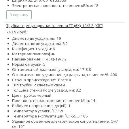
Штрих-код: 24670016353553
Электрическая прочность, не менее кВ/мм: 18
В корзину
Трубка термоусадочная клеевая ТТ-(6Х)-19/3.2 (КВТ)
743.99 руб.
Диаметр до усадки, мм: 19
Диаметр после усадки, мм: 3.2
Коэффициент усадки: 6
Материал: полиолефин
Наименование: ТТ-(6Х)-19/3.2
Норма отгрузки: 5
Оптимальный диапазон усадки, мм: 17-3.8
Относительное удлинение до разрыва, не менее %: 400
Страна происхождения: Россия
Тип трубки: с клеевым слоем
Толщина стенки после усадки, мм: 3.2
Цвет трубки: черный
Прочность на растяжение, не менее Мпа: 14
Рабочее напряжение, до (кВ): 1
Температура усадки, ˚С: 120
Температура эксплуатации, ˚С: -55...+105
Удельное объемное электрическое сопротивление, Ом/
см: 10¹⁴