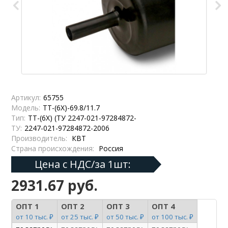
Артикул:
65755
Модель:
ТТ-(6Х)-69.8/11.7
Тип:
ТТ-(6Х) (ТУ 2247-021-97284872-
ТУ:
2247-021-97284872-2006
Производитель:
КВТ
Страна происхождения:
Россия
Цена с НДС/за 1шт:
2931.67 руб.
ОПТ 1
ОПТ 2
ОПТ 3
ОПТ 4
от 10 тыс. ₽
от 25 тыс. ₽
от 50 тыс. ₽
от 100 тыс. ₽