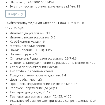
Штрих-код: 24670016353454
Электрическая прочность, не менее кВ/мм: 18
В корзину
Трубка термоусадочная клеевая ТТ-(6Х)-33/5.5 (КВТ)
1122.75 руб.
Диаметр до усадки, мм: 33
Диаметр после усадки, мм: 5.5
Коэффициент усадки: 6
Материал: полиолефин
Наименование: ТТ-(6Х)-33/5.5
Норма отгрузки: 5
Оптимальный диапазон усадки, мм: 29.7-6.6
Относительное удлинение до разрыва, не менее %: 400
Страна происхождения: Россия
Тип трубки: с клеевым слоем
Толщина стенки после усадки, мм: 3.4
Цвет трубки: черный
Прочность на растяжение, не менее Мпа: 14
Рабочее напряжение, до (кВ): 1
Температура усадки, ˚С: 120
Температура эксплуатации, ˚С: -55...+105
Удельное объемное электрическое сопротивление, Ом/
см: 10¹⁴