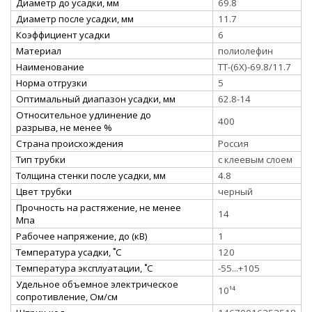
Диаметр до усадки, мм
69.8
Диаметр после усадки, мм
11.7
Коэффициент усадки
6
Материал
полиолефин
Наименование
ТТ-(6Х)-69.8/11.7
Норма отгрузки
5
Оптимальный диапазон усадки, мм
62.8-14
Относительное удлинение до
400
разрыва, не менее %
Страна происхождения
Россия
Тип трубки
с клеевым слоем
Толщина стенки после усадки, мм
4.8
Цвет трубки
черный
Прочность на растяжение, не менее
14
Мпа
Рабочее напряжение, до (кВ)
1
Температура усадки, ˚С
120
Температура эксплуатации, ˚С
-55...+105
Удельное объемное электрическое
10¹⁴
сопротивление, Ом/см