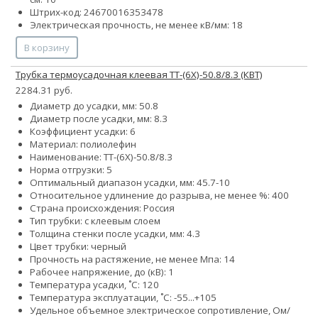
Штрих-код: 24670016353478
Электрическая прочность, не менее кВ/мм: 18
В корзину
Трубка термоусадочная клеевая ТТ-(6Х)-50.8/8.3 (КВТ)
2284.31 руб.
Диаметр до усадки, мм: 50.8
Диаметр после усадки, мм: 8.3
Коэффициент усадки: 6
Материал: полиолефин
Наименование: ТТ-(6Х)-50.8/8.3
Норма отгрузки: 5
Оптимальный диапазон усадки, мм: 45.7-10
Относительное удлинение до разрыва, не менее %: 400
Страна происхождения: Россия
Тип трубки: с клеевым слоем
Толщина стенки после усадки, мм: 4.3
Цвет трубки: черный
Прочность на растяжение, не менее Мпа: 14
Рабочее напряжение, до (кВ): 1
Температура усадки, ˚С: 120
Температура эксплуатации, ˚С: -55...+105
Удельное объемное электрическое сопротивление, Ом/