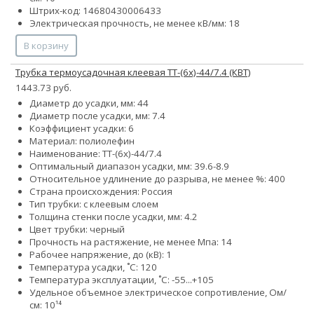
Штрих-код: 14680430006433
Электрическая прочность, не менее кВ/мм: 18
В корзину
Трубка термоусадочная клеевая ТТ-(6х)-44/7.4 (КВТ)
1443.73 руб.
Диаметр до усадки, мм: 44
Диаметр после усадки, мм: 7.4
Коэффициент усадки: 6
Материал: полиолефин
Наименование: ТТ-(6х)-44/7.4
Оптимальный диапазон усадки, мм: 39.6-8.9
Относительное удлинение до разрыва, не менее %: 400
Страна происхождения: Россия
Тип трубки: с клеевым слоем
Толщина стенки после усадки, мм: 4.2
Цвет трубки: черный
Прочность на растяжение, не менее Мпа: 14
Рабочее напряжение, до (кВ): 1
Температура усадки, ˚С: 120
Температура эксплуатации, ˚С: -55...+105
Удельное объемное электрическое сопротивление, Ом/
см: 10¹⁴