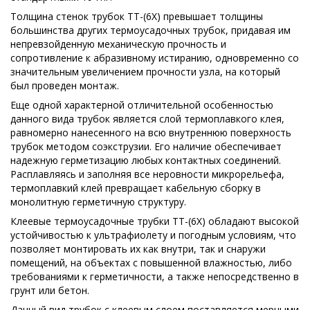
Толщина стенок трубок ТТ-(6Х) превышает толщины
большинства других термоусадочных трубок, придавая им
непревзойденную механическую прочность и
сопротивление к абразивному истиранию, одновременно со
значительным увеличением прочности узла, на который
был проведен монтаж.
Еще одной характерной отличительной особенностью
данного вида трубок является слой термоплавкого клея,
равномерно нанесенного на всю внутреннюю поверхность
трубок методом соэкструзии. Его наличие обеспечивает
надежную герметизацию любых контактных соединений.
Расплавляясь и заполняя все неровности микрорельефа,
термоплавкий клей превращает кабельную сборку в
монолитную герметичную структуру.
Клеевые термоусадочные трубки ТТ-(6Х) обладают высокой
устойчивостью к ультрафиолету и погодным условиям, что
позволяет монтировать их как внутри, так и снаружи
помещений, на объектах с повышенной влажностью, либо
требованиями к герметичности, а также непосредственно в
грунт или бетон.
Данный вид трубок с клеевым слоем поставляется мерными