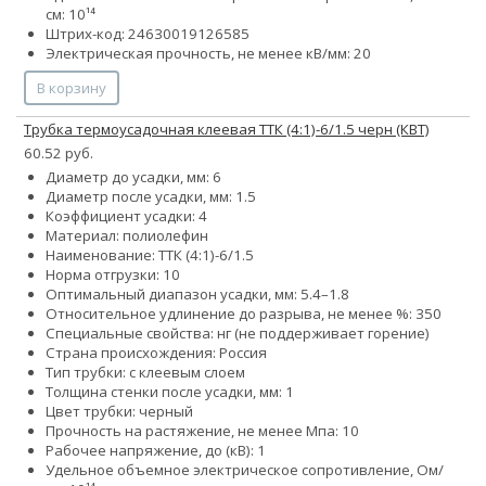
см: 10¹⁴
Штрих-код: 24630019126585
Электрическая прочность, не менее кВ/мм: 20
В корзину
Трубка термоусадочная клеевая ТТК (4:1)-6/1.5 черн (КВТ)
60.52 руб.
Диаметр до усадки, мм: 6
Диаметр после усадки, мм: 1.5
Коэффициент усадки: 4
Материал: полиолефин
Наименование: ТТК (4:1)-6/1.5
Норма отгрузки: 10
Оптимальный диапазон усадки, мм: 5.4–1.8
Относительное удлинение до разрыва, не менее %: 350
Специальные свойства: нг (не поддерживает горение)
Страна происхождения: Россия
Тип трубки: с клеевым слоем
Толщина стенки после усадки, мм: 1
Цвет трубки: черный
Прочность на растяжение, не менее Мпа: 10
Рабочее напряжение, до (кВ): 1
Удельное объемное электрическое сопротивление, Ом/