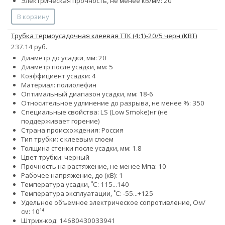
Электрическая прочность, не менее кВ/мм: 20
В корзину
Трубка термоусадочная клеевая ТТК (4:1)-20/5 черн (КВТ)
237.14 руб.
Диаметр до усадки, мм: 20
Диаметр после усадки, мм: 5
Коэффициент усадки: 4
Материал: полиолефин
Оптимальный диапазон усадки, мм: 18-6
Относительное удлинение до разрыва, не менее %: 350
Специальные свойства:
LS (Low Smoke)
нг (не
поддерживает горение)
Страна происхождения: Россия
Тип трубки: с клеевым слоем
Толщина стенки после усадки, мм: 1.8
Цвет трубки: черный
Прочность на растяжение, не менее Мпа: 10
Рабочее напряжение, до (кВ): 1
Температура усадки, ˚С: 115...140
Температура эксплуатации, ˚С: -55...+125
Удельное объемное электрическое сопротивление, Ом/
см: 10¹⁴
Штрих-код: 14680430033941