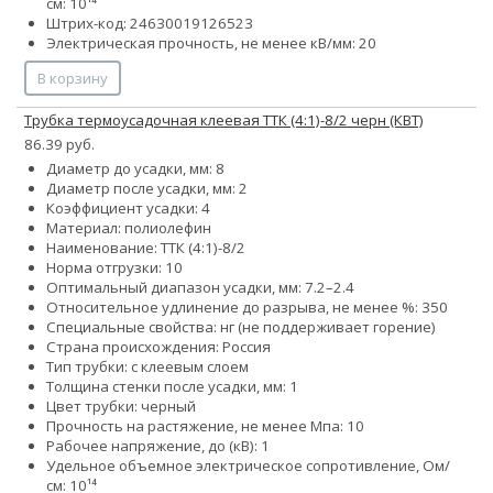
см: 10¹⁴
Штрих-код: 24630019126523
Электрическая прочность, не менее кВ/мм: 20
В корзину
Трубка термоусадочная клеевая ТТК (4:1)-8/2 черн (КВТ)
86.39 руб.
Диаметр до усадки, мм: 8
Диаметр после усадки, мм: 2
Коэффициент усадки: 4
Материал: полиолефин
Наименование: ТТК (4:1)-8/2
Норма отгрузки: 10
Оптимальный диапазон усадки, мм: 7.2–2.4
Относительное удлинение до разрыва, не менее %: 350
Специальные свойства: нг (не поддерживает горение)
Страна происхождения: Россия
Тип трубки: с клеевым слоем
Толщина стенки после усадки, мм: 1
Цвет трубки: черный
Прочность на растяжение, не менее Мпа: 10
Рабочее напряжение, до (кВ): 1
Удельное объемное электрическое сопротивление, Ом/
см: 10¹⁴