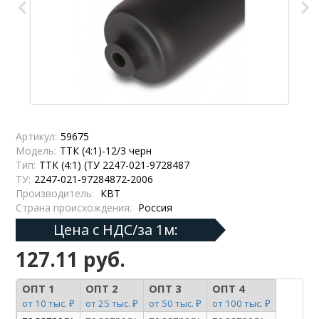
Артикул:
59675
Модель:
ТТК (4:1)-12/3 черн
Тип:
ТТК (4:1) (ТУ 2247-021-9728487
ТУ:
2247-021-97284872-2006
Производитель:
КВТ
Страна происхождения:
Россия
Цена с НДС/за 1м:
127.11 руб.
ОПТ 1
ОПТ 2
ОПТ 3
ОПТ 4
от 10 тыс. ₽
от 25 тыс. ₽
от 50 тыс. ₽
от 100 тыс. ₽