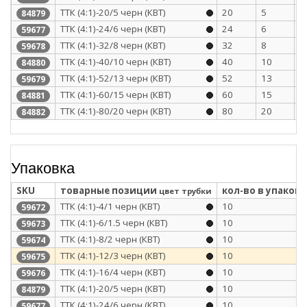
ТТК (4:1)-20/5 черн (КВТ)
20
5
1
84879
ТТК (4:1)-24/6 черн (КВТ)
24
6
2
59677
ТТК (4:1)-32/8 черн (КВТ)
32
8
2
59678
ТТК (4:1)-40/10 черн (КВТ)
40
10
2
84880
ТТК (4:1)-52/13 черн (КВТ)
52
13
2
59679
ТТК (4:1)-60/15 черн (КВТ)
60
15
2
84881
ТТК (4:1)-80/20 черн (КВТ)
80
20
3
84882
Упаковка
SKU
товарные позиции
кол-во в упаковк
цвет трубки
ТТК (4:1)-4/1 черн (КВТ)
10
59672
ТТК (4:1)-6/1.5 черн (КВТ)
10
59673
ТТК (4:1)-8/2 черн (КВТ)
10
59674
ТТК (4:1)-12/3 черн (КВТ)
10
59675
ТТК (4:1)-16/4 черн (КВТ)
10
59676
ТТК (4:1)-20/5 черн (КВТ)
10
84879
ТТК (4:1)-24/6 черн (КВТ)
10
59677