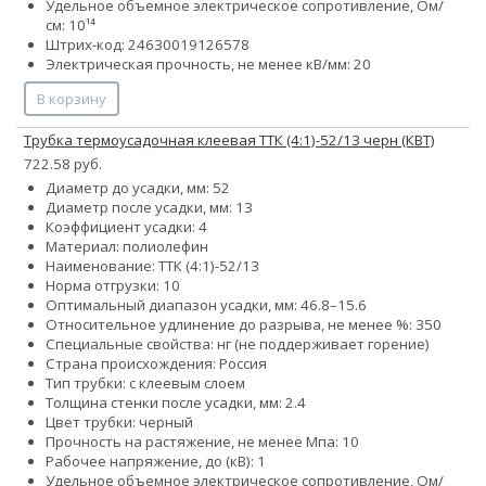
Удельное объемное электрическое сопротивление, Ом/
см: 10¹⁴
Штрих-код: 24630019126578
Электрическая прочность, не менее кВ/мм: 20
В корзину
Трубка термоусадочная клеевая ТТК (4:1)-52/13 черн (КВТ)
722.58 руб.
Диаметр до усадки, мм: 52
Диаметр после усадки, мм: 13
Коэффициент усадки: 4
Материал: полиолефин
Наименование: ТТК (4:1)-52/13
Норма отгрузки: 10
Оптимальный диапазон усадки, мм: 46.8–15.6
Относительное удлинение до разрыва, не менее %: 350
Специальные свойства: нг (не поддерживает горение)
Страна происхождения: Россия
Тип трубки: с клеевым слоем
Толщина стенки после усадки, мм: 2.4
Цвет трубки: черный
Прочность на растяжение, не менее Мпа: 10
Рабочее напряжение, до (кВ): 1
Удельное объемное электрическое сопротивление, Ом/