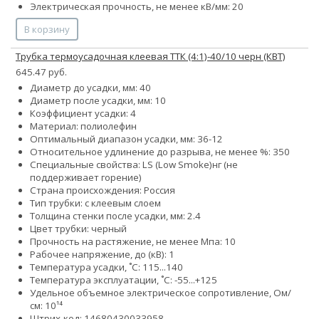
Электрическая прочность, не менее кВ/мм: 20
В корзину
Трубка термоусадочная клеевая ТТК (4:1)-40/10 черн (КВТ)
645.47 руб.
Диаметр до усадки, мм: 40
Диаметр после усадки, мм: 10
Коэффициент усадки: 4
Материал: полиолефин
Оптимальный диапазон усадки, мм: 36-12
Относительное удлинение до разрыва, не менее %: 350
Специальные свойства:
LS (Low Smoke)
нг (не
поддерживает горение)
Страна происхождения: Россия
Тип трубки: с клеевым слоем
Толщина стенки после усадки, мм: 2.4
Цвет трубки: черный
Прочность на растяжение, не менее Мпа: 10
Рабочее напряжение, до (кВ): 1
Температура усадки, ˚С: 115...140
Температура эксплуатации, ˚С: -55...+125
Удельное объемное электрическое сопротивление, Ом/
см: 10¹⁴
Штрих-код: 14680430033958