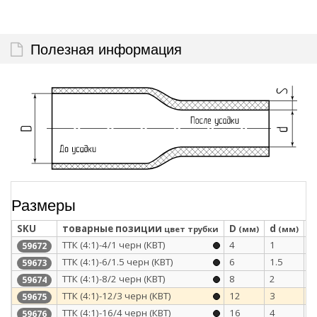
Полезная информация
Размеры
SKU
товарные позиции
D
d
S
цвет трубки
(мм)
(мм)
ТТК (4:1)-4/1 черн (КВТ)
4
1
1
59672
ТТК (4:1)-6/1.5 черн (КВТ)
6
1.5
1
59673
ТТК (4:1)-8/2 черн (КВТ)
8
2
1
59674
ТТК (4:1)-12/3 черн (КВТ)
12
3
1
59675
ТТК (4:1)-16/4 черн (КВТ)
16
4
1
59676