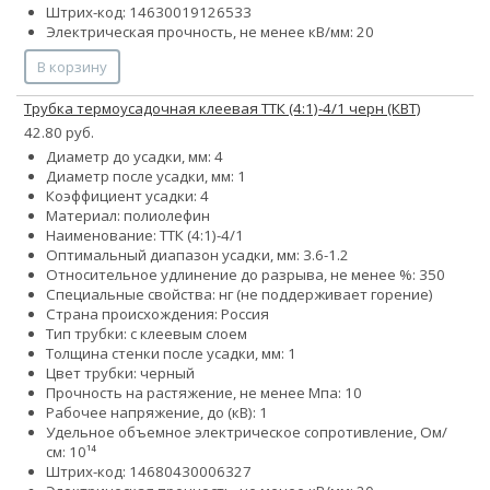
Штрих-код: 14630019126533
Электрическая прочность, не менее кВ/мм: 20
В корзину
Трубка термоусадочная клеевая ТТК (4:1)-4/1 черн (КВТ)
42.80 руб.
Диаметр до усадки, мм: 4
Диаметр после усадки, мм: 1
Коэффициент усадки: 4
Материал: полиолефин
Наименование: ТТК (4:1)-4/1
Оптимальный диапазон усадки, мм: 3.6-1.2
Относительное удлинение до разрыва, не менее %: 350
Специальные свойства: нг (не поддерживает горение)
Страна происхождения: Россия
Тип трубки: с клеевым слоем
Толщина стенки после усадки, мм: 1
Цвет трубки: черный
Прочность на растяжение, не менее Мпа: 10
Рабочее напряжение, до (кВ): 1
Удельное объемное электрическое сопротивление, Ом/
см: 10¹⁴
Штрих-код: 14680430006327