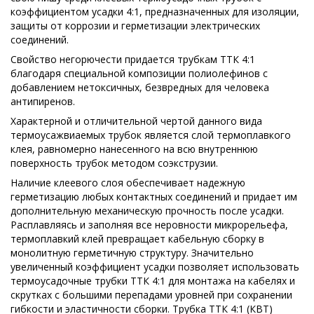
коэффициентом усадки 4:1, предназначенных для изоляции,
защиты от коррозии и герметизации электрических
соединений.
Свойство негорючести придается трубкам ТТК 4:1
благодаря специальной композиции полиолефинов с
добавлением нетоксичных, безвредных для человека
антипиренов.
Характерной и отличительной чертой данного вида
термоусажвиаемых трубок является слой термоплавкого
клея, равномерно нанесенного на всю внутреннюю
поверхность трубок методом соэкструзии.
Наличие клеевого слоя обеспечивает надежную
герметизацию любых контактных соединений и придает им
дополнительную механическую прочность после усадки.
Расплавляясь и заполняя все неровности микрорельефа,
термоплавкий клей превращает кабельную сборку в
монолитную герметичную структуру. Значительно
увеличенный коэффициент усадки позволяет использовать
термоусадочные трубки ТТК 4:1 для монтажа на кабелях и
скрутках с большими перепадами уровней при сохранении
гибкости и эластичности сборки. Трубка ТТК 4:1 (КВТ)