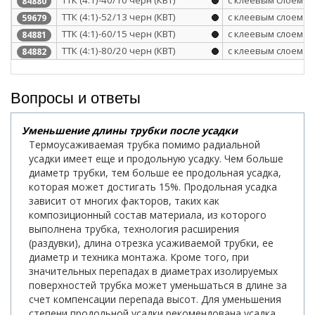
ТТК (4:1)-40/10 черн (КВТ)
с клеевым слоем
84880
ТТК (4:1)-52/13 черн (КВТ)
с клеевым слоем
59679
ТТК (4:1)-60/15 черн (КВТ)
с клеевым слоем
84881
ТТК (4:1)-80/20 черн (КВТ)
с клеевым слоем
84882
Вопросы и ответы
Уменьшение длины трубки после усадки
Термоусаживаемая трубка помимо радиальной
усадки имеет еще и продольную усадку. Чем больше
диаметр трубки, тем больше ее продольная усадка,
которая может достигать 15%. Продольная усадка
зависит от многих факторов, таких как
композиционный состав материала, из которого
выполнена трубка, технология расширения
(раздувки), длина отрезка усаживаемой трубки, ее
диаметр и техника монтажа. Кроме того, при
значительных перепадах в диаметрах изолируемых
поверхностей трубка может уменьшаться в длине за
счет компенсации перепада высот. Для уменьшения
степени продольной усадки рекомендована усадка