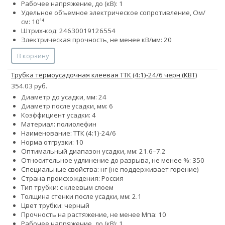
Рабочее напряжение, до (кВ): 1
Удельное объемное электрическое сопротивление, Ом/
см: 10¹⁴
Штрих-код: 24630019126554
Электрическая прочность, не менее кВ/мм: 20
В корзину
Трубка термоусадочная клеевая ТТК (4:1)-24/6 черн (КВТ)
354.03 руб.
Диаметр до усадки, мм: 24
Диаметр после усадки, мм: 6
Коэффициент усадки: 4
Материал: полиолефин
Наименование: ТТК (4:1)-24/6
Норма отгрузки: 10
Оптимальный диапазон усадки, мм: 21.6–7.2
Относительное удлинение до разрыва, не менее %: 350
Специальные свойства: нг (не поддерживает горение)
Страна происхождения: Россия
Тип трубки: с клеевым слоем
Толщина стенки после усадки, мм: 2.1
Цвет трубки: черный
Прочность на растяжение, не менее Мпа: 10
Рабочее напряжение, до (кВ): 1