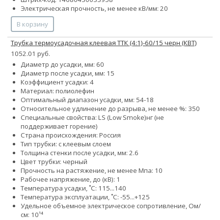
Электрическая прочность, не менее кВ/мм: 20
В корзину
Трубка термоусадочная клеевая ТТК (4:1)-60/15 черн (КВТ)
1052.01 руб.
Диаметр до усадки, мм: 60
Диаметр после усадки, мм: 15
Коэффициент усадки: 4
Материал: полиолефин
Оптимальный диапазон усадки, мм: 54-18
Относительное удлинение до разрыва, не менее %: 350
Специальные свойства:
LS (Low Smoke)
нг (не
поддерживает горение)
Страна происхождения: Россия
Тип трубки: с клеевым слоем
Толщина стенки после усадки, мм: 2.6
Цвет трубки: черный
Прочность на растяжение, не менее Мпа: 10
Рабочее напряжение, до (кВ): 1
Температура усадки, ˚С: 115...140
Температура эксплуатации, ˚С: -55...+125
Удельное объемное электрическое сопротивление, Ом/
см: 10¹⁴