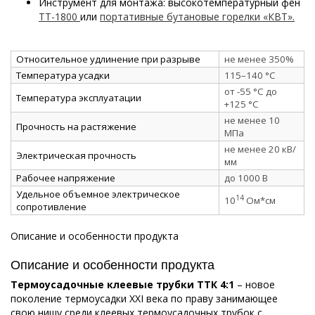
Инструмент для монтажа: высокотемпературный фен
ТТ-1800
или
портативные бутановые горелки «КВТ».
Относительное удлинение при разрыве
не менее 350%
Температура усадки
115–140 °C
от -55 °C до
Температура эксплуатации
+125 °C
не менее 10
Прочность на растяжение
МПа
не менее 20 кВ/
Электрическая прочность
мм
Рабочее напряжение
до 1000 В
Удельное объемное электрическое
14
10
Ом*см
сопротивление
Описание и особенности продукта
Описание и особенности продукта
Термоусадочные клеевые трубки ТТК 4:1
– новое
поколение термоусадки ХХI века по праву занимающее
свою нишу среди клеевых термоусадочных трубок с