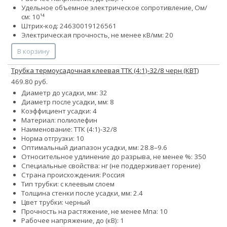
Удельное объемное электрическое сопротивление, Ом/
см: 10¹⁴
Штрих-код: 24630019126561
Электрическая прочность, не менее кВ/мм: 20
В корзину
Трубка термоусадочная клеевая ТТК (4:1)-32/8 черн (КВТ)
469.80 руб.
Диаметр до усадки, мм: 32
Диаметр после усадки, мм: 8
Коэффициент усадки: 4
Материал: полиолефин
Наименование: ТТК (4:1)-32/8
Норма отгрузки: 10
Оптимальный диапазон усадки, мм: 28.8–9.6
Относительное удлинение до разрыва, не менее %: 350
Специальные свойства: нг (не поддерживает горение)
Страна происхождения: Россия
Тип трубки: с клеевым слоем
Толщина стенки после усадки, мм: 2.4
Цвет трубки: черный
Прочность на растяжение, не менее Мпа: 10
Рабочее напряжение, до (кВ): 1