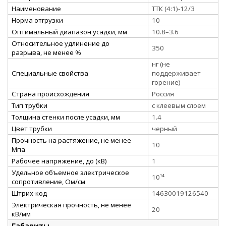
Наименование
ТТК (4:1)-12/3
Норма отгрузки
10
Оптимальный диапазон усадки, мм
10.8–3.6
Относительное удлинение до
350
разрыва, не менее %
нг (не
Специальные свойства
поддерживает
горение)
Страна происхождения
Россия
Тип трубки
с клеевым слоем
Толщина стенки после усадки, мм
1.4
Цвет трубки
черный
Прочность на растяжение, не менее
10
Мпа
Рабочее напряжение, до (кВ)
1
Удельное объемное электрическое
10¹⁴
сопротивление, Ом/см
Штрих-код
14630019126540
Электрическая прочность, не менее
20
кВ/мм
Габариты