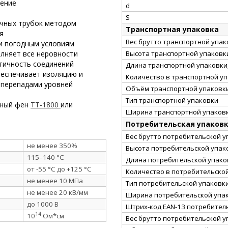
рение
d
S
очных трубок методом
Транспортная упаковка
я
Вес брутто транспортной упако
и погодным условиям
Высота транспортной упаковки
олняет все неровности
тичность соединений
Длина транспортной упаковки,
беспечивает изоляцию и
Количество в транспортной у
 перепадами уровней
Объём транспортной упаковки
Тип транспортной упаковки
рный фен
ТТ-1800
или
Ширина транспортной упаковк
Потребительская упаков
Вес брутто потребительской уп
не менее 350%
Высота потребительской упако
115–140 °C
Длина потребительской упаков
от -55 °C до +125 °C
Количество в потребительско
не менее 10 МПа
Тип потребительской упаковк
не менее 20 кВ/мм
Ширина потребительской упак
до 1000 В
Штрих-код EAN-13 потребител
14
10
Ом*см
Вес брутто потребительской уп