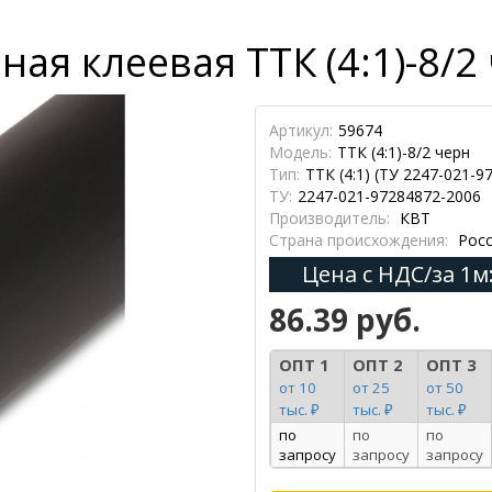
ая клеевая ТТК (4:1)-8/2 
Артикул:
59674
Модель:
ТТК (4:1)-8/2 черн
Тип:
ТТК (4:1) (ТУ 2247-021-9
ТУ:
2247-021-97284872-2006
Производитель:
КВТ
Страна происхождения:
Росс
Цена с НДС/за 1м
86.39 руб.
ОПТ 1
ОПТ 2
ОПТ 3
от 10
от 25
от 50
тыс. ₽
тыс. ₽
тыс. ₽
по
по
по
запросу
запросу
запросу