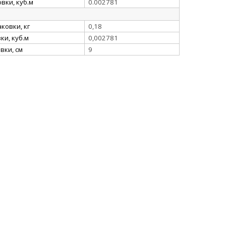
вки, куб.м
0.002781
ковки, кг
0,18
и, куб.м
0,002781
вки, см
9