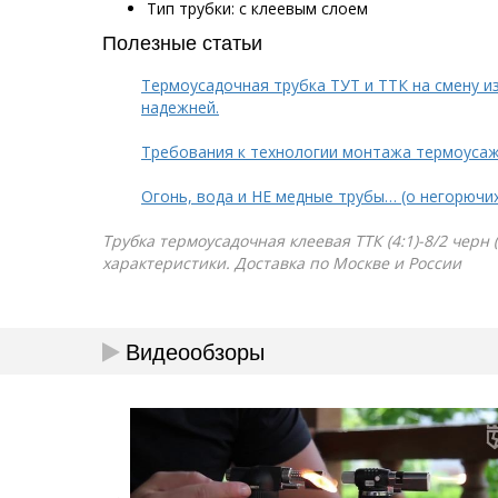
Тип трубки: с клеевым слоем
Полезные статьи
Термоусадочная трубка ТУТ и ТТК на смену и
надежней.
Требования к технологии монтажа термоуса
Огонь, вода и НЕ медные трубы… (о негорючи
Трубка термоусадочная клеевая ТТК (4:1)-8/2 черн 
характеристики. Доставка по Москве и России
Видеообзоры