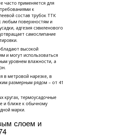
ее часто применяется для
требованиями к
леевой состав трубок ТТК
к любым поверхностям и
усадки, адгезия сэвиленового
едотвращает самослипание
тировки.
 обладают высокой
ям и могут использоваться
ным уровнем влажности, а
он.
я в метровой нарезке, в
оким размерным рядом – от 41
х кругах, термоусадочные
же и ближе к обычному
дной марки.
вым слоем и
74