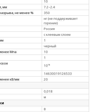
10
, мм
7.2–2.4
разрыва, не менее %
350
нг (не поддерживает
горение)
Россия
с клеевым слоем
 мм
1
черный
 менее Мпа
10
1
еское
10¹⁴
14630019126533
менее кВ/мм
20
0,018
м
ки
8