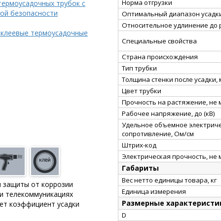
Норма отгрузки
термоусадочных трубок с
ой безопасности
Оптимальный диапазон усадки
Относительное удлинение до 
 клеевые термоусадочные
Специальные свойства
Страна происхождения
Тип трубки
Толщина стенки после усадки,
Цвет трубки
Прочность на растяжение, не
Рабочее напряжение, до (кВ)
Удельное объемное электрич
сопротивление, Ом/см
Штрих-код
Электрическая прочность, не 
Габариты
Вес нетто единицы товара, кг
и защиты от коррозии
Единица измерения
 и телекоммуникациях
Размерные характеристи
ает коэффициент усадки
D