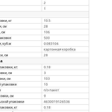
2
1
вки, кг
10.5
, см
28
 см
106
паковке
500
, куб.м
0.083104
картонная коробка
и, см
28
ка
аковки, кг:
0.18
вки, см
3
ки, см
103
й упаковке
10
и
п/э пакет
овки, см
9
ьской упаковки
4630019126536
аковки, кг
0.18