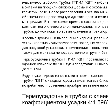
эластичности сборки. Трубка ТТК 4:1 (КВТ) наибол
монтажа на профили сложной формы и с особыми 
герметичности. После расплавления и остывания к
обеспечивает превосходную адгезию практически 
материалам. В то же самое время, в состоянии до 
композитного клеевого слоя минимальна, что пр
трубок до монтажа, во время хранения и транспор
Клеевые трубки ТТК выполнены в черном цвете и
устойчивостью к ультрафиолету, погодным услови
для наружной установки, в помещениях с повышен
также для монтажа непосредственно в грунт и бет
Термоусадочные трубки ТТК 4:1 (КВТ) поставляютс
удобной упаковке по 10 штук и представлены шир
до 5213 мм.
Будучи уже широко известными в профессиональны
трубки "КВТ" с каждым годом становятся все бли
потребителю, постепенно приобретая звание наро
Термоусадочные трубки с клее
коэффициентом усадки 4:1 596