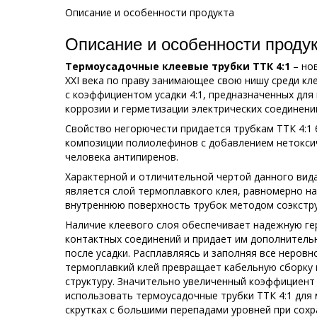
Описание и особенности продукта
Описание и особенности проду
Термоусадочные клеевые трубки ТТК 4:1
– но
ХХI века по праву занимающее свою нишу среди к
с коэффициентом усадки 4:1, предназначенных для
коррозии и герметизации электрических соединени
Свойство негорючести придается трубкам ТТК 4:1
композиции полиолефинов с добавлением нетокси
человека антипиренов.
Характерной и отличительной чертой данного ви
является слой термоплавкого клея, равномерно на
внутреннюю поверхность трубок методом соэкстру
Наличие клеевого слоя обеспечивает надежную г
контактных соединений и придает им дополнитель
после усадки. Расплавляясь и заполняя все неров
термоплавкий клей превращает кабельную сборку
структуру. Значительно увеличенный коэффициент
использовать термоусадочные трубки ТТК 4:1 для 
скрутках с большими перепадами уровней при сохр