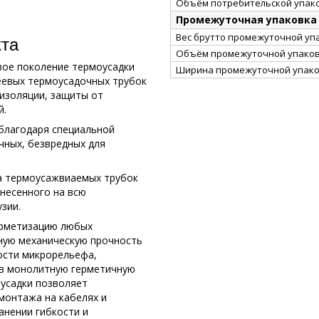
Объём потребительской упако
Промежуточная упаковка
Вес брутто промежуточной упа
кта
Объём промежуточной упаковк
вое поколение термоусадки
Ширина промежуточной упако
леевых термоусадочных трубок
 изоляции, защиты от
й.
 благодаря специальной
чных, безвредных для
да термоусажвиаемых трубок
несенного на всю
зии.
ерметизацию любых
ную механическую прочность
ности микрорельефа,
 в монолитную герметичную
 усадки позволяет
монтажа на кабелях и
анении гибкости и