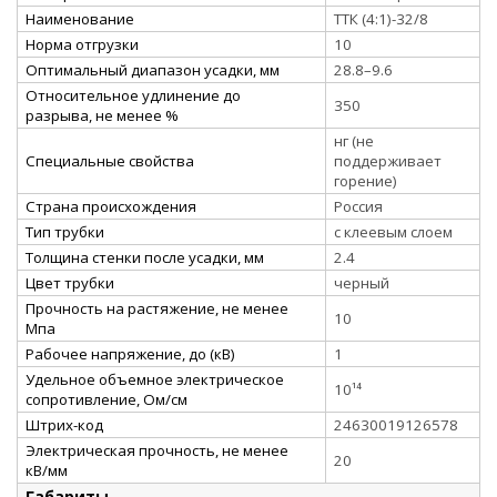
Наименование
ТТК (4:1)-32/8
Норма отгрузки
10
Оптимальный диапазон усадки, мм
28.8–9.6
Относительное удлинение до
350
разрыва, не менее %
нг (не
Специальные свойства
поддерживает
горение)
Страна происхождения
Россия
Тип трубки
с клеевым слоем
Толщина стенки после усадки, мм
2.4
Цвет трубки
черный
Прочность на растяжение, не менее
10
Мпа
Рабочее напряжение, до (кВ)
1
Удельное объемное электрическое
10¹⁴
сопротивление, Ом/см
Штрих-код
24630019126578
Электрическая прочность, не менее
20
кВ/мм
Габариты