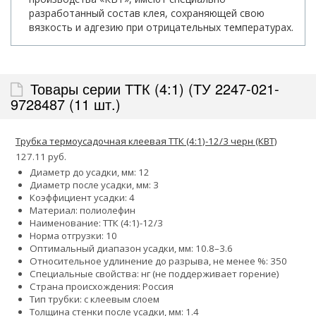
разработанный состав клея, сохраняющей свою
вязкость и адгезию при отрицательных температурах.
Товары серии ТТК (4:1) (ТУ 2247-021-
9728487 (11 шт.)
Трубка термоусадочная клеевая ТТК (4:1)-12/3 черн (КВТ)
127.11 руб.
Диаметр до усадки, мм: 12
Диаметр после усадки, мм: 3
Коэффициент усадки: 4
Материал: полиолефин
Наименование: ТТК (4:1)-12/3
Норма отгрузки: 10
Оптимальный диапазон усадки, мм: 10.8–3.6
Относительное удлинение до разрыва, не менее %: 350
Специальные свойства: нг (не поддерживает горение)
Страна происхождения: Россия
Тип трубки: с клеевым слоем
Толщина стенки после усадки, мм: 1.4