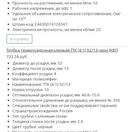
Прочность на растяжение, не менее Мпа: 10
Рабочее напряжение, до (кВ): 1
Удельное объемное электрическое сопротивление, Ом/
см: 10¹⁴
Штрих-код: 24630019126561
Электрическая прочность, не менее кВ/мм: 20
В корзину
Трубка термоусадочная клеевая ТТК (4:1)-52/13 черн (КВТ)
722.58 руб.
Диаметр до усадки, мм: 52
Диаметр после усадки, мм: 13
Коэффициент усадки: 4
Материал: полиолефин
Наименование: ТТК (4:1)-52/13
Норма отгрузки: 10
Оптимальный диапазон усадки, мм: 46.8–15.6
Относительное удлинение до разрыва, не менее %: 350
Специальные свойства: нг (не поддерживает горение)
Страна происхождения: Россия
Тип трубки: с клеевым слоем
Толщина стенки после усадки, мм: 2.4
Цвет трубки: черный