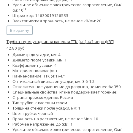
Удельное объемное электрическое сопротивление, Ом/
см: 10¹⁴
Штрих-код: 14630019126533
Электрическая прочность, не менее кВ/мм: 20
В корзину
Трубка термоусадочная клеевая ТТК (4:1)-4/1 черн (КВТ)
42.80 руб.
Диаметр до усадки, мм: 4
Диаметр после усадки, мм: 1
Коэффициент усадки: 4
Материал: полиолефин
Наименование: ТТК (4:1)-4/1
Оптимальный диапазон усадки, мм: 3.6-1.2
Относительное удлинение до разрыва, не менее %: 350
Специальные свойства: нг (не поддерживает горение)
Страна происхождения: Россия
Тип трубки: с клеевым слоем
Толщина стенки после усадки, мм: 1
Цвет трубки: черный
Прочность на растяжение, не менее Мпа: 10
Рабочее напряжение, до (кВ): 1
Удельное объемное электрическое сопротивление, Ом/