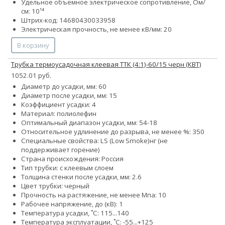
Удельное объемное электрическое сопротивление, Ом/
см: 10¹⁴
Штрих-код: 14680430033958
Электрическая прочность, не менее кВ/мм: 20
В корзину
Трубка термоусадочная клеевая ТТК (4:1)-60/15 черн (КВТ)
1052.01 руб.
Диаметр до усадки, мм: 60
Диаметр после усадки, мм: 15
Коэффициент усадки: 4
Материал: полиолефин
Оптимальный диапазон усадки, мм: 54-18
Относительное удлинение до разрыва, не менее %: 350
Специальные свойства:
LS (Low Smoke)
нг (не
поддерживает горение)
Страна происхождения: Россия
Тип трубки: с клеевым слоем
Толщина стенки после усадки, мм: 2.6
Цвет трубки: черный
Прочность на растяжение, не менее Мпа: 10
Рабочее напряжение, до (кВ): 1
Температура усадки, ˚С: 115...140
Температура эксплуатации, ˚С: -55...+125