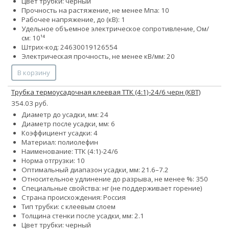
Цвет трубки: черный
Прочность на растяжение, не менее Мпа: 10
Рабочее напряжение, до (кВ): 1
Удельное объемное электрическое сопротивление, Ом/
см: 10¹⁴
Штрих-код: 24630019126554
Электрическая прочность, не менее кВ/мм: 20
В корзину
Трубка термоусадочная клеевая ТТК (4:1)-24/6 черн (КВТ)
354.03 руб.
Диаметр до усадки, мм: 24
Диаметр после усадки, мм: 6
Коэффициент усадки: 4
Материал: полиолефин
Наименование: ТТК (4:1)-24/6
Норма отгрузки: 10
Оптимальный диапазон усадки, мм: 21.6–7.2
Относительное удлинение до разрыва, не менее %: 350
Специальные свойства: нг (не поддерживает горение)
Страна происхождения: Россия
Тип трубки: с клеевым слоем
Толщина стенки после усадки, мм: 2.1
Цвет трубки: черный