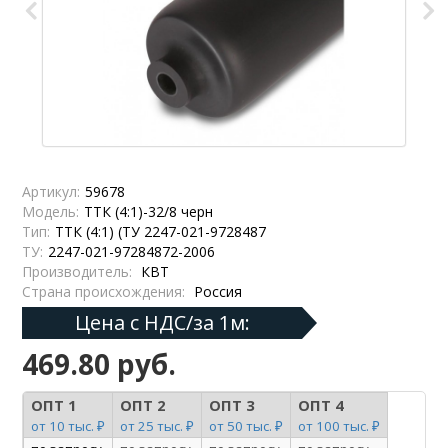
Артикул:
59678
Модель:
ТТК (4:1)-32/8 черн
Тип:
ТТК (4:1) (ТУ 2247-021-9728487
ТУ:
2247-021-97284872-2006
Производитель:
КВТ
Страна происхождения:
Россия
Цена с НДС/за 1м:
469.80 руб.
ОПТ 1
ОПТ 2
ОПТ 3
ОПТ 4
от 10 тыс. ₽
от 25 тыс. ₽
от 50 тыс. ₽
от 100 тыс. ₽