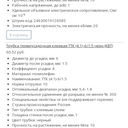
Прочность на растяжение, не менее Мпа: 10
Рабочее напряжение, до (кВ): 1
Удельное объемное электрическое сопротивление, Ом/
см: 10¹⁴
Штрих-код: 24630019126585
Электрическая прочность, не менее кВ/мм: 20
В корзину
Трубка термоусадочная клеевая ТТК (4:1)-6/1.5 черн (КВТ)
60.52 руб.
Диаметр до усадки, мм: 6
Диаметр после усадки, мм: 1.5
Коэффициент усадки: 4
Материал: полиолефин
Наименование: ТТК (4:1)-6/1.5
Норма отгрузки: 10
Оптимальный диапазон усадки, мм: 5.4–1.8
Относительное удлинение до разрыва, не менее %: 350
Специальные свойства: нг (не поддерживает горение)
Страна происхождения: Россия
Тип трубки: с клеевым слоем
Толщина стенки после усадки, мм: 1
Цвет трубки: черный
Прочность на растяжение, не менее Мпа: 10