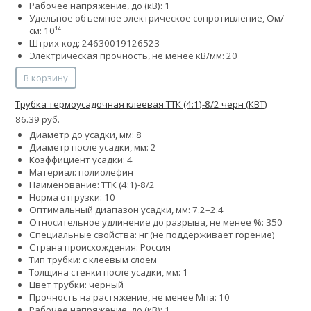
Рабочее напряжение, до (кВ): 1
Удельное объемное электрическое сопротивление, Ом/
см: 10¹⁴
Штрих-код: 24630019126523
Электрическая прочность, не менее кВ/мм: 20
В корзину
Трубка термоусадочная клеевая ТТК (4:1)-8/2 черн (КВТ)
86.39 руб.
Диаметр до усадки, мм: 8
Диаметр после усадки, мм: 2
Коэффициент усадки: 4
Материал: полиолефин
Наименование: ТТК (4:1)-8/2
Норма отгрузки: 10
Оптимальный диапазон усадки, мм: 7.2–2.4
Относительное удлинение до разрыва, не менее %: 350
Специальные свойства: нг (не поддерживает горение)
Страна происхождения: Россия
Тип трубки: с клеевым слоем
Толщина стенки после усадки, мм: 1
Цвет трубки: черный
Прочность на растяжение, не менее Мпа: 10
Рабочее напряжение, до (кВ): 1