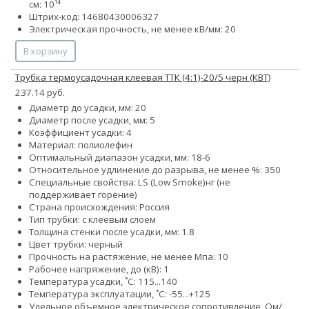
см: 10¹⁴
Штрих-код: 14680430006327
Электрическая прочность, не менее кВ/мм: 20
В корзину
Трубка термоусадочная клеевая ТТК (4:1)-20/5 черн (КВТ)
237.14 руб.
Диаметр до усадки, мм: 20
Диаметр после усадки, мм: 5
Коэффициент усадки: 4
Материал: полиолефин
Оптимальный диапазон усадки, мм: 18-6
Относительное удлинение до разрыва, не менее %: 350
Специальные свойства:
LS (Low Smoke)
нг (не
поддерживает горение)
Страна происхождения: Россия
Тип трубки: с клеевым слоем
Толщина стенки после усадки, мм: 1.8
Цвет трубки: черный
Прочность на растяжение, не менее Мпа: 10
Рабочее напряжение, до (кВ): 1
Температура усадки, ˚С: 115...140
Температура эксплуатации, ˚С: -55...+125
Удельное объемное электрическое сопротивление, Ом/