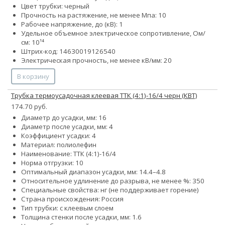
Цвет трубки: черный
Прочность на растяжение, не менее Мпа: 10
Рабочее напряжение, до (кВ): 1
Удельное объемное электрическое сопротивление, Ом/
см: 10¹⁴
Штрих-код: 14630019126540
Электрическая прочность, не менее кВ/мм: 20
В корзину
Трубка термоусадочная клеевая ТТК (4:1)-16/4 черн (КВТ)
174.70 руб.
Диаметр до усадки, мм: 16
Диаметр после усадки, мм: 4
Коэффициент усадки: 4
Материал: полиолефин
Наименование: ТТК (4:1)-16/4
Норма отгрузки: 10
Оптимальный диапазон усадки, мм: 14.4–4.8
Относительное удлинение до разрыва, не менее %: 350
Специальные свойства: нг (не поддерживает горение)
Страна происхождения: Россия
Тип трубки: с клеевым слоем
Толщина стенки после усадки, мм: 1.6