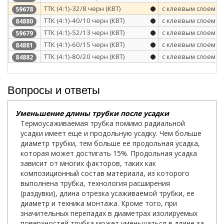
ТТК (4:1)-32/8 черн (КВТ)
с клеевым слоем
59678
ТТК (4:1)-40/10 черн (КВТ)
с клеевым слоем
84880
ТТК (4:1)-52/13 черн (КВТ)
с клеевым слоем
59679
ТТК (4:1)-60/15 черн (КВТ)
с клеевым слоем
84881
ТТК (4:1)-80/20 черн (КВТ)
с клеевым слоем
84882
Вопросы и ответы
Уменьшение длины трубки после усадки
Термоусаживаемая трубка помимо радиальной
усадки имеет еще и продольную усадку. Чем больше
диаметр трубки, тем больше ее продольная усадка,
которая может достигать 15%. Продольная усадка
зависит от многих факторов, таких как
композиционный состав материала, из которого
выполнена трубка, технология расширения
(раздувки), длина отрезка усаживаемой трубки, ее
диаметр и техника монтажа. Кроме того, при
значительных перепадах в диаметрах изолируемых
поверхностей трубка может уменьшаться в длине за