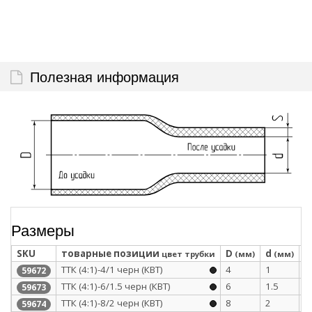
Полезная информация
Размеры
SKU
товарные позиции
D
d
S
цвет трубки
(мм)
(мм)
ТТК (4:1)-4/1 черн (КВТ)
4
1
1
59672
ТТК (4:1)-6/1.5 черн (КВТ)
6
1.5
1
59673
ТТК (4:1)-8/2 черн (КВТ)
8
2
1
59674