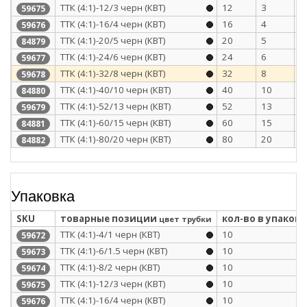
ТТК (4:1)-12/3 черн (КВТ)
12
3
1
59675
ТТК (4:1)-16/4 черн (КВТ)
16
4
1
59676
ТТК (4:1)-20/5 черн (КВТ)
20
5
1
84879
ТТК (4:1)-24/6 черн (КВТ)
24
6
2
59677
ТТК (4:1)-32/8 черн (КВТ)
32
8
2
59678
ТТК (4:1)-40/10 черн (КВТ)
40
10
2
84880
ТТК (4:1)-52/13 черн (КВТ)
52
13
2
59679
ТТК (4:1)-60/15 черн (КВТ)
60
15
2
84881
ТТК (4:1)-80/20 черн (КВТ)
80
20
3
84882
Упаковка
SKU
товарные позиции
кол-во в упаковк
цвет трубки
ТТК (4:1)-4/1 черн (КВТ)
10
59672
ТТК (4:1)-6/1.5 черн (КВТ)
10
59673
ТТК (4:1)-8/2 черн (КВТ)
10
59674
ТТК (4:1)-12/3 черн (КВТ)
10
59675
ТТК (4:1)-16/4 черн (КВТ)
10
59676