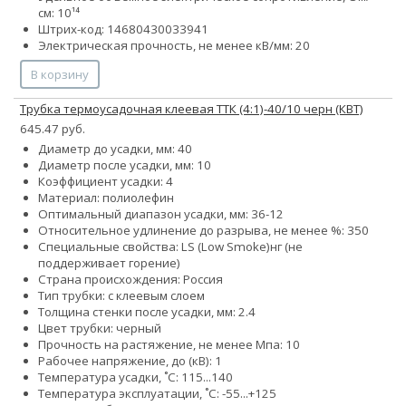
см: 10¹⁴
Штрих-код: 14680430033941
Электрическая прочность, не менее кВ/мм: 20
В корзину
Трубка термоусадочная клеевая ТТК (4:1)-40/10 черн (КВТ)
645.47 руб.
Диаметр до усадки, мм: 40
Диаметр после усадки, мм: 10
Коэффициент усадки: 4
Материал: полиолефин
Оптимальный диапазон усадки, мм: 36-12
Относительное удлинение до разрыва, не менее %: 350
Специальные свойства:
LS (Low Smoke)
нг (не
поддерживает горение)
Страна происхождения: Россия
Тип трубки: с клеевым слоем
Толщина стенки после усадки, мм: 2.4
Цвет трубки: черный
Прочность на растяжение, не менее Мпа: 10
Рабочее напряжение, до (кВ): 1
Температура усадки, ˚С: 115...140
Температура эксплуатации, ˚С: -55...+125