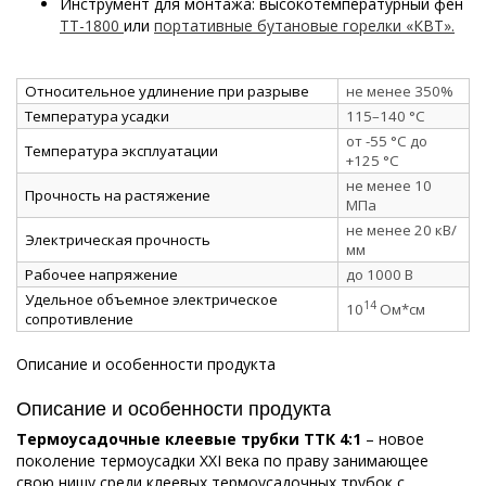
Инструмент для монтажа: высокотемпературный фен
ТТ-1800
или
портативные бутановые горелки «КВТ».
Относительное удлинение при разрыве
не менее 350%
Температура усадки
115–140 °C
от -55 °C до
Температура эксплуатации
+125 °C
не менее 10
Прочность на растяжение
МПа
не менее 20 кВ/
Электрическая прочность
мм
Рабочее напряжение
до 1000 В
Удельное объемное электрическое
14
10
Ом*см
сопротивление
Описание и особенности продукта
Описание и особенности продукта
Термоусадочные клеевые трубки ТТК 4:1
– новое
поколение термоусадки ХХI века по праву занимающее
свою нишу среди клеевых термоусадочных трубок с