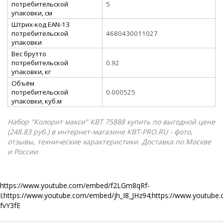
потребительской
5
упаковки, см
Штрих-код EAN-13
потребительской
4680430011027
упаковки
Вес брутто
потребительской
0.92
упаковки, кг
Объём
потребительской
0.000525
упаковки, куб.м
Набор "Колорит макси" КВТ 75888 купить по выгодной цене
(248.83 руб.) в интернет-магазине КВТ-PRO.RU - фото,
отзывы, технические характеристики. Доставка по Москве
и России
https://www.youtube.com/embed/f2LGm8qRf-
I;https://www.youtube.com/embed/jh_I8_JHz94;https://www.yout
fvY3fE