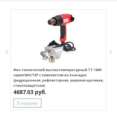
Фен технический высокотемпературный ТТ-1800
Г
серия МАСТЕР с комплектом из 4 насадок
(редукционная, рефлекторная, широкая щелевая,
стеклозащитная)
4687.03 руб.