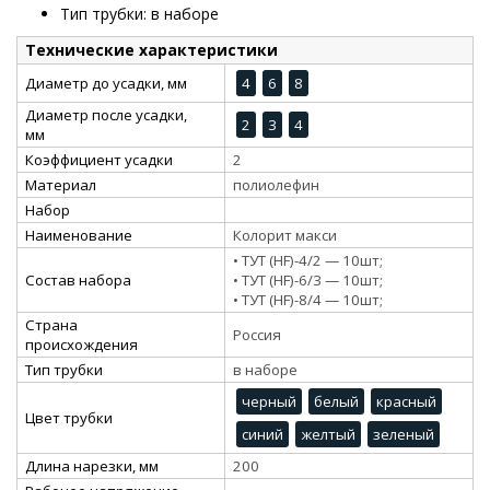
Тип трубки: в наборе
Технические характеристики
Диаметр до усадки, мм
4
6
8
Диаметр после усадки,
2
3
4
мм
Коэффициент усадки
2
Материал
полиолефин
Набор
Наименование
Колорит макси
• ТУТ (HF)-4/2 — 10шт;
Состав набора
• ТУТ (HF)-6/3 — 10шт;
• ТУТ (HF)-8/4 — 10шт;
Страна
Россия
происхождения
Тип трубки
в наборе
черный
белый
красный
Цвет трубки
синий
желтый
зеленый
Длина нарезки, мм
200