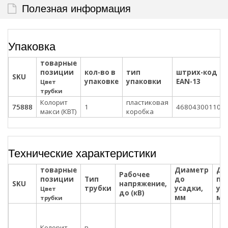
Полезная информация
Упаковка
товарные
позиции
кол-во в
тип
штрих-код
SKU
упаковке
упаковки
EAN-13
Цвет
трубки
Колорит
пластиковая
75888
1
468043001102
макси (КВТ)
коробка
Технические характеристики
товарные
Диаметр
Ди
Рабочее
позиции
Тип
до
по
SKU
напряжение,
трубки
усадки,
ус
Цвет
до (кВ)
мм
мм
трубки
Колорит
в