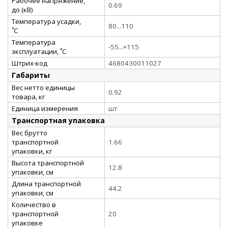
Рабочее напряжение,
0.69
до (кВ)
Температура усадки,
80...110
˚С
Температура
-55...+115
эксплуатации, ˚С
Штрих-код
4680430011027
Габариты
Вес нетто единицы
0.92
товара, кг
Единица измерения
шт
Транспортная упаковка
Вес брутто
транспортной
1.66
упаковки, кг
Высота транспортной
12.8
упаковки, см
Длина транспортной
44.2
упаковки, см
Количество в
транспортной
20
упаковке