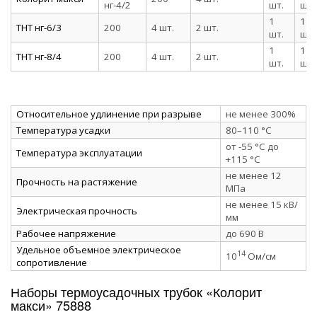
нг-4/2
шт.
шт.
1
1
ТНТ нг-6/3
200
4 шт.
2 шт.
шт.
шт.
1
1
ТНТ нг-8/4
200
4 шт.
2 шт.
шт.
шт.
Относительное удлинение при разрыве
не менее 300%
Температура усадки
80–110 °C
от -55 °C до
Температура эксплуатации
+115 °C
не менее 12
Прочность на растяжение
МПа
не менее 15 кВ/
Электрическая прочность
мм
Рабочее напряжение
до 690 В
Удельное объемное электрическое
14
10
Ом/см
сопротивление
Наборы термоусадочных трубок «Колорит
макси» 75888