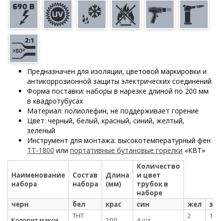
Предназначен для изоляции, цветовой маркировки и
антикоррозионной защиты электрических соединений
Форма поставки: наборы в нарезке длиной по 200 мм
в квадротубусах
Материал: полиолефин, не поддерживает горение
Цвет: черный, белый, красный, синий, желтый,
зеленый
Инструмент для монтажа: высокотемпературный фен
ТТ-1800
или
портативные бутановые горелки
«КВТ»
Количество
Наименование
Состав
Длина
и цвет
набора
набора
(мм)
трубок в
наборе
черн
бел
крас
син
жел
зе
ТНТ
2
1
Колорит макси
200
4 шт.