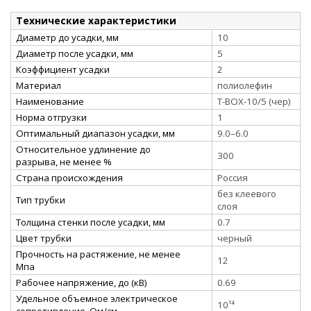
Технические характеристики
Диаметр до усадки, мм
10
Диаметр после усадки, мм
5
Коэффициент усадки
2
Материал
полиолефин
Наименование
Т-BOX-10/5 (чер)
Норма отгрузки
1
Оптимальный диапазон усадки, мм
9.0–6.0
Относительное удлинение до
300
разрыва, не менее %
Страна происхождения
Россия
без клеевого
Тип трубки
слоя
Толщина стенки после усадки, мм
0.7
Цвет трубки
черный
Прочность на растяжение, не менее
12
Мпа
Рабочее напряжение, до (кВ)
0.69
Удельное объемное электрическое
10¹⁴
сопротивление, Ом/см