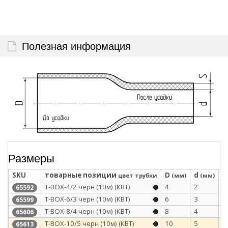
Полезная информация
Размеры
SKU
товарные позиции
D
d
S
цвет трубки
(мм)
(мм)
Т-BOX-4/2 черн (10м) (КВТ)
4
2
0
65592
Т-BOX-6/3 черн (10м) (КВТ)
6
3
0
65599
Т-BOX-8/4 черн (10м) (КВТ)
8
4
0
65606
Т-BOX-10/5 черн (10м) (КВТ)
10
5
0
65613