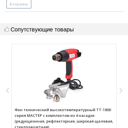
В корзину
Сопутствующие товары
Фен технический высокотемпературный ТТ-1800
Г
серия МАСТЕР с комплектом из 4 насадок
(редукционная, рефлекторная, широкая щелевая,
стеклозащитная)