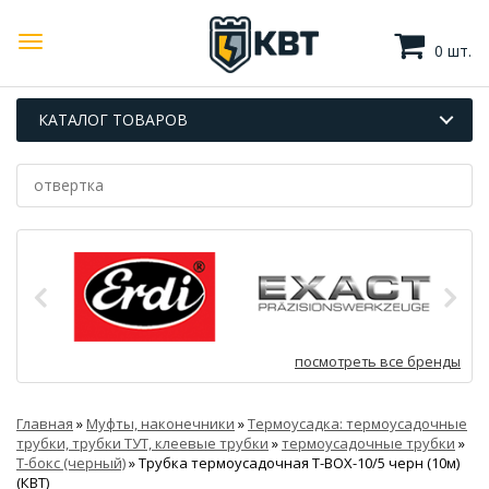
0 шт.
КАТАЛОГ ТОВАРОВ
посмотреть все бренды
Главная
»
Муфты, наконечники
»
Термоусадка: термоусадочные
трубки, трубки ТУТ, клеевые трубки
»
термоусадочные трубки
»
Т-бокс (черный)
»
Трубка термоусадочная Т-BOX-10/5 черн (10м)
(КВТ)