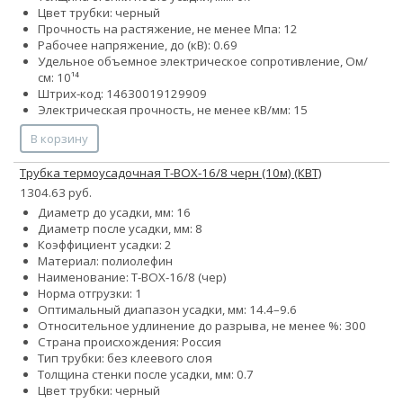
Цвет трубки: черный
Прочность на растяжение, не менее Мпа: 12
Рабочее напряжение, до (кВ): 0.69
Удельное объемное электрическое сопротивление, Ом/
см: 10¹⁴
Штрих-код: 14630019129909
Электрическая прочность, не менее кВ/мм: 15
В корзину
Трубка термоусадочная Т-BOX-16/8 черн (10м) (КВТ)
1304.63 руб.
Диаметр до усадки, мм: 16
Диаметр после усадки, мм: 8
Коэффициент усадки: 2
Материал: полиолефин
Наименование: Т-BOX-16/8 (чер)
Норма отгрузки: 1
Оптимальный диапазон усадки, мм: 14.4–9.6
Относительное удлинение до разрыва, не менее %: 300
Страна происхождения: Россия
Тип трубки: без клеевого слоя
Толщина стенки после усадки, мм: 0.7
Цвет трубки: черный