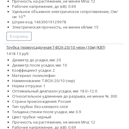
Прочность на растяжение, не менее Мпа: 12
Рабочее напряжение, до (кВ): 0.69
Удельное объемное электрическое сопротивление, Ом/
см: 10¹⁴
Штрих-код: 14630019129978
Электрическая прочность, не менее кВ/мм: 15
В корзину
Трубка термоусадочная Т-BOX-20/10 черн (10м) (КВТ)
1418.13 руб.
Диаметр до усадки, мм: 20
Диаметр после усадки, мм: 10
Коэффициент усадки: 2
Материал: полиолефин
Наименование: Т-BOX-20/10 (чер)
Норма отгрузки: 1
Оптимальный диапазон усадки, мм: 18.0–12.0
Относительное удлинение до разрыва, не менее %: 300
Страна происхождения: Россия
Тип трубки: без клеевого слоя
Толщина стенки после усадки, мм: 0.9
Цвет трубки: черный
Прочность на растяжение, не менее Мпа: 12
Рабочее напряжение, до (кВ): 0.69