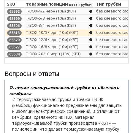
SKU
товарные позиции
Тип трубки
цвет трубки
Т-BOX-4/2 черн (10м) (КВТ)
без клеевого слоя
65592
Т-BOX-6/3 черн (10м) (КВТ)
без клеевого слоя
65599
Т-BOX-8/4 черн (10м) (КВТ)
без клеевого слоя
65606
Т-BOX-10/5 черн (10м) (КВТ)
без клеевого слоя
65613
Т-BOX-12/6 черн (10м) (КВТ)
без клеевого слоя
65620
Т-BOX-16/8 черн (10м) (КВТ)
без клеевого слоя
65627
Т-BOX-20/10 черн (10м) (КВТ)
без клеевого слоя
65634
Вопросы и ответы
Отличие термоусаживаемой трубки от обычного
кембрика
И термоусаживаемая трубка и трубка ТВ-40
(кембрик) функционально предназначены для защиты
и изоляции электрических соединений. В отличии от
кембрика, сделанного из ПВХ, материал
термоусаживаемой трубки производства «КВТ» —
полиолефин, что делает термоусаживаемую трубку