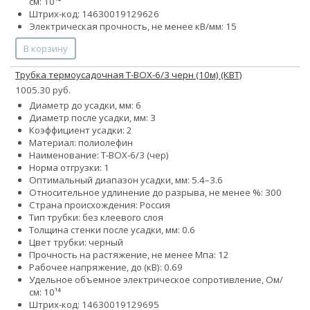
см: 10¹⁴
Штрих-код: 14630019129626
Электрическая прочность, не менее кВ/мм: 15
В корзину
Трубка термоусадочная Т-BOX-6/3 черн (10м) (КВТ)
1005.30 руб.
Диаметр до усадки, мм: 6
Диаметр после усадки, мм: 3
Коэффициент усадки: 2
Материал: полиолефин
Наименование: Т-BOX-6/3 (чер)
Норма отгрузки: 1
Оптимальный диапазон усадки, мм: 5.4–3.6
Относительное удлинение до разрыва, не менее %: 300
Страна происхождения: Россия
Тип трубки: без клеевого слоя
Толщина стенки после усадки, мм: 0.6
Цвет трубки: черный
Прочность на растяжение, не менее Мпа: 12
Рабочее напряжение, до (кВ): 0.69
Удельное объемное электрическое сопротивление, Ом/
см: 10¹⁴
Штрих-код: 14630019129695