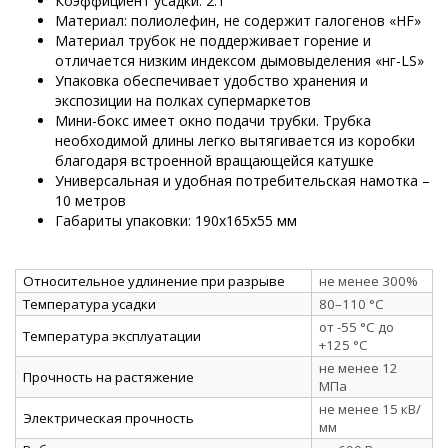
Коэффициент усадки: 2:1
Материал: полиолефин, не содержит галогенов «HF»
Материал трубок не поддерживает горение и
отличается низким индексом дымовыделения «нг-LS»
Упаковка обеспечивает удобство хранения и
экспозиции на полках супермаркетов
Мини-бокс имеет окно подачи трубки. Трубка
необходимой длины легко вытягивается из коробки
благодаря встроенной вращающейся катушке
Универсальная и удобная потребительская намотка –
10 метров
Габариты упаковки: 190х165х55 мм
Относительное удлинение при разрыве
не менее 300%
Температура усадки
80–110 °C
от -55 °C до
Температура эксплуатации
+125 °C
не менее 12
Прочность на растяжение
МПа
не менее 15 кВ/
Электрическая прочность
мм