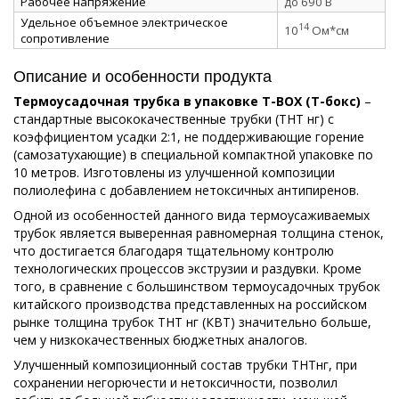
Рабочее напряжение
до 690 В
Удельное объемное электрическое
14
10
Ом*см
сопротивление
Описание и особенности продукта
Термоусадочная трубка в упаковке Т-ВОХ (Т-бокс)
–
стандартные высококачественные трубки (ТНТ нг) с
коэффициентом усадки 2:1, не поддерживающие горение
(самозатухающие) в специальной компактной упаковке по
10 метров. Изготовлены из улучшенной композиции
полиолефина с добавлением нетоксичных антипиренов.
Одной из особенностей данного вида термоусаживаемых
трубок является выверенная равномерная толщина стенок,
что достигается благодаря тщательному контролю
технологических процессов экструзии и раздувки. Кроме
того, в сравнение с большинством термоусадочных трубок
китайского производства представленных на российском
рынке толщина трубок ТНТ нг (КВТ) значительно больше,
чем у низкокачественных бюджетных аналогов.
Улучшенный композиционный состав трубки ТНТнг, при
сохранении негорючести и нетоксичности, позволил