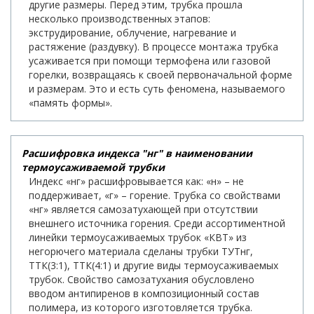
другие размеры. Перед этим, трубка прошла
несколько производственных этапов:
экструдирование, облучение, нагревание и
растяжение (раздувку). В процессе монтажа трубка
усаживается при помощи термофена или газовой
горелки, возвращаясь к своей первоначальной форме
и размерам. Это и есть суть феномена, называемого
«память формы».
Расшифровка индекса "нг" в наименовании
термоусаживаемой трубки
Индекс «нг» расшифровывается как: «н» – не
поддерживает, «г» – горение. Трубка со свойствами
«нг» является самозатухающей при отсутствии
внешнего источника горения. Среди ассортиментной
линейки термоусаживаемых трубок «КВТ» из
негорючего материала сделаны трубки ТУТнг,
ТТК(3:1), ТТК(4:1) и другие виды термоусаживаемых
трубок. Свойство самозатухания обусловлено
вводом антипиренов в композиционный состав
полимера, из которого изготовляется трубка.