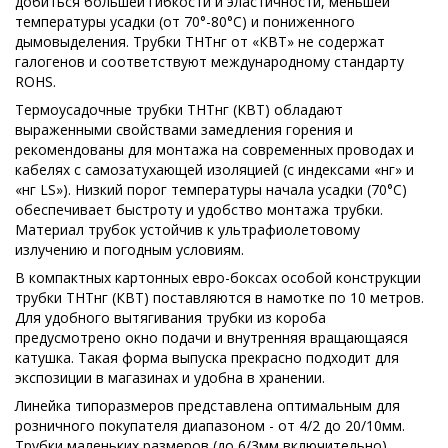
добиться большей гибкости и эластичности, меньшей
температуры усадки (от 70°-80°С) и пониженного
дымовыделения. Трубки ТНТнг от «КВТ» не содержат
галогенов и соответствуют международному стандарту
ROHS.
Термоусадочные трубки ТНТнг (КВТ) обладают
выраженными свойствами замедления горения и
рекомендованы для монтажа на современных проводах и
кабелях с самозатухающей изоляцией (с индексами «нг» и
«нг LS»). Низкий порог температуры начала усадки (70°С)
обеспечивает быстроту и удобство монтажа трубки.
Материал трубок устойчив к ультрафиолетовому
излучению и погодным условиям.
В компактных картонных евро-боксах особой конструкции
трубки ТНТнг (КВТ) поставляются в намотке по 10 метров.
Для удобного вытягивания трубки из короба
предусмотрено окно подачи и внутренняя вращающаяся
катушка. Такая форма выпуска прекрасно подходит для
экспозиции в магазинах и удобна в хранении.
Линейка типоразмеров представлена оптимальным для
розничного покупателя диапазоном - от 4/2 до 20/10мм.
Трубки маленьких размеров (до 6/3мм включительно)