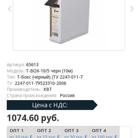
Артикул:
65613
Модель:
Т-BOX-10/5 черн (10м)
Тип:
Т-бокс (черный) (ТУ 2247-011-7
ТУ:
2247-011-79523310-2006
Производитель:
КВТ
Страна происхождения:
Россия
Цена с НДС:
1074.60 руб.
ОПТ 1
ОПТ 2
ОПТ 3
ОПТ 4
от 10 тыс. ₽
от 25 тыс. ₽
от 50 тыс. ₽
от 100 тыс. ₽