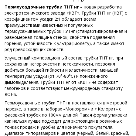
Термоусадочные трубки ТНТ нг –
новая разработка
электротехнического завода «КВТ». Трубки ТНТ нг (КВТ) с
коэффициентом усадки 2:1 обладают всеми
преимуществами известных и популярных
термоусаживаемых трубок ТУТнг (стандартизированная и
равномерная толщина стенок, свойства подавления
горения, устойчивость к ультрафиолету), а также имеют
ряд превосходящих свойств.
Улучшенный композиционный состав трубки ТНТ нг, при
сохранении негорючести и нетоксичности, позволил
добиться большей гибкости и эластичности, меньшей
температуры усадки (от 70°-80°С) и пониженного
дымовыделения. Трубки ТНТ нг от «КВТ» не содержат
галогенов и соответствуют международному стандарту
ROHS.
Термоусадочные трубки ТНТ нг поставляются в метровой
нарезке, а также в наборах «Монохром» и « Колорит» с
фасовкой трубок по 100мм длиной. Такая форма упаковки
как нельзя лучше подходит для экспозиции в розничных
точках продаж и удобна для конечного покупателя.
Диапазон типоразмеров и цветов (черный, белый, красный,