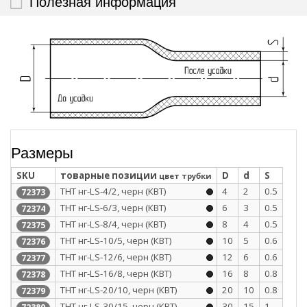
Полезная информация
Размеры
SKU
товарные позиции
D
d
S
цвет трубки
ТНТ нг-LS-4/2, черн (КВТ)
4
2
0.5
72373
ТНТ нг-LS-6/3, черн (КВТ)
6
3
0.5
72374
ТНТ нг-LS-8/4, черн (КВТ)
8
4
0.5
72375
ТНТ нг-LS-10/5, черн (КВТ)
10
5
0.6
72376
ТНТ нг-LS-12/6, черн (КВТ)
12
6
0.6
72377
ТНТ нг-LS-16/8, черн (КВТ)
16
8
0.8
72378
ТНТ нг-LS-20/10, черн (КВТ)
20
10
0.8
72379
ТНТ нг-LS-30/15, черн (КВТ)
30
15
1