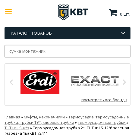
0 шт.
КАТАЛОГ ТОВАРОВ
посмотреть все бренды
Главная
»
Муфты, наконечники
»
Термоусадка: термоусадочные
трубки, трубки ТУТ, клеевые трубки
»
термоусадочные трубки
»
ТНТ нг-LS-ж/з
»
Термоусадочная трубка 2:1 ТНТнг-LS-12/6 зеленая
(нарезка 1м) КВТ 72411