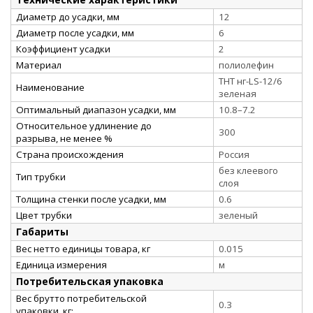
Диаметр до усадки, мм
12
Диаметр после усадки, мм
6
Коэффициент усадки
2
Материал
полиолефин
ТНТ нг-LS-12/6
Наименование
зеленая
Оптимальный диапазон усадки, мм
10.8–7.2
Относительное удлинение до
300
разрыва, не менее %
Страна происхождения
Россия
без клеевого
Тип трубки
слоя
Толщина стенки после усадки, мм
0.6
Цвет трубки
зеленый
Габариты
Вес нетто единицы товара, кг
0.015
Единица измерения
м
Потребительская упаковка
Вес брутто потребительской
0.3
упаковки, кг: