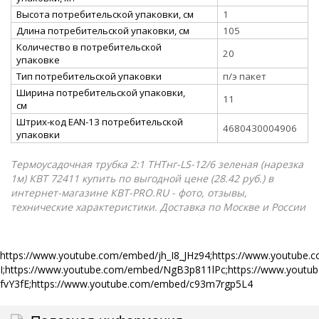
Высота потребительской упаковки, см
1
Длина потребительской упаковки, см
105
Количество в потребительской
20
упаковке
Тип потребительской упаковки
п/э пакет
Ширина потребительской упаковки,
11
см
Штрих-код EAN-13 потребительской
4680430004906
упаковки
Термоусадочная трубка 2:1 ТНТнг-LS-12/6 зеленая (нарезка
1м) КВТ 72411 купить по выгодной цене (28.42 руб.) в
интернет-магазине КВТ-PRO.RU - фото, отзывы,
технические характеристики. Доставка по Москве и России
https://www.youtube.com/embed/jh_I8_JHz94;https://www.youtub
I;https://www.youtube.com/embed/NgB3p811lPc;https://www.yout
fvY3fE;https://www.youtube.com/embed/c93m7rgp5L4