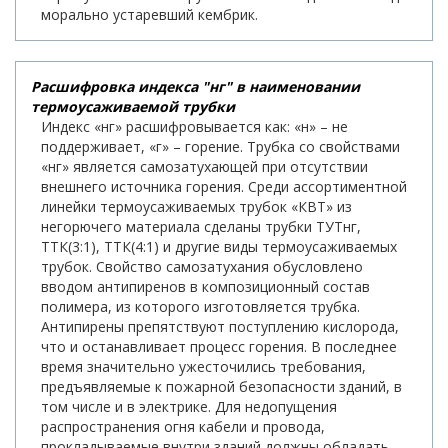
морально устаревший кембрик.
Расшифровка индекса "нг" в наименовании
термоусаживаемой трубки
Индекс «нг» расшифровывается как: «н» – не
поддерживает, «г» – горение. Трубка со свойствами
«нг» является самозатухающей при отсутствии
внешнего источника горения. Среди ассортиментной
линейки термоусаживаемых трубок «КВТ» из
негорючего материала сделаны трубки ТУТнг,
ТТК(3:1), ТТК(4:1) и другие виды термоусаживаемых
трубок. Свойство самозатухания обусловлено
вводом антипиренов в композиционный состав
полимера, из которого изготовляется трубка.
Антипирены препятствуют поступлению кислорода,
что и останавливает процесс горения. В последнее
время значительно ужесточились требования,
предъявляемые к пожарной безопасности зданий, в
том числе и в электрике. Для недопущения
распространения огня кабели и провода,
прокладываемые внутри зданий должны обладать