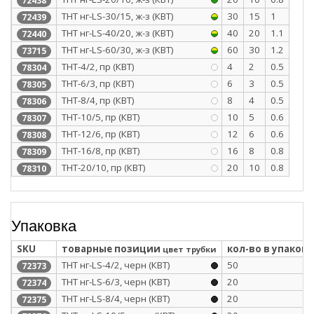
72438
ТНТ нг-LS-30/15, ж-з (КВТ)
30
15
1
72439
ТНТ нг-LS-40/20, ж-з (КВТ)
40
20
1.1
72440
ТНТ нг-LS-60/30, ж-з (КВТ)
60
30
1.2
73715
ТНТ-4/2, пр (КВТ)
4
2
0.5
78304
ТНТ-6/3, пр (КВТ)
6
3
0.5
78305
ТНТ-8/4, пр (КВТ)
8
4
0.5
78306
ТНТ-10/5, пр (КВТ)
10
5
0.6
78307
ТНТ-12/6, пр (КВТ)
12
6
0.6
78308
ТНТ-16/8, пр (КВТ)
16
8
0.8
78309
ТНТ-20/10, пр (КВТ)
20
10
0.8
78310
Упаковка
SKU
товарные позиции
кол-во в упаковк
цвет трубки
ТНТ нг-LS-4/2, черн (КВТ)
50
72373
ТНТ нг-LS-6/3, черн (КВТ)
20
72374
ТНТ нг-LS-8/4, черн (КВТ)
20
72375