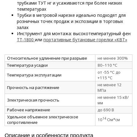
трубками ТУТ нг и усаживаются при более низких
температурах
Трубки в метровой нарезке идеально подходят для
розничных точек продаж и экспозиции в торговых
залах
Инструмент для монтажа: высокотемпературный фен
ТТ-1800
или
портативные бутановые горелки «КВТ»
Относительное удлинение при разрыве
не менее 300%
Температура усадки
80–110 °C
от -55 °C до
Температура эксплуатации
+115 °C
не менее 12
Прочность на растяжение
МПа
не менее 15 кВ/
Электрическая прочность
мм
Рабочее напряжение
до 690 В
Удельное объемное электрическое
14
10
Ом*см
сопротивление
Описание и особенности продукта