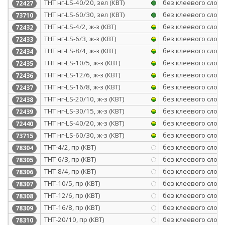
ТНТ нг-LS-40/20, зел (КВТ)
без клеевого слоя
72427
ТНТ нг-LS-60/30, зел (КВТ)
без клеевого слоя
73710
ТНТ нг-LS-4/2, ж-з (КВТ)
без клеевого слоя
72432
ТНТ нг-LS-6/3, ж-з (КВТ)
без клеевого слоя
72433
ТНТ нг-LS-8/4, ж-з (КВТ)
без клеевого слоя
72434
ТНТ нг-LS-10/5, ж-з (КВТ)
без клеевого слоя
72435
ТНТ нг-LS-12/6, ж-з (КВТ)
без клеевого слоя
72436
ТНТ нг-LS-16/8, ж-з (КВТ)
без клеевого слоя
72437
ТНТ нг-LS-20/10, ж-з (КВТ)
без клеевого слоя
72438
ТНТ нг-LS-30/15, ж-з (КВТ)
без клеевого слоя
72439
ТНТ нг-LS-40/20, ж-з (КВТ)
без клеевого слоя
72440
ТНТ нг-LS-60/30, ж-з (КВТ)
без клеевого слоя
73715
ТНТ-4/2, пр (КВТ)
без клеевого слоя
78304
ТНТ-6/3, пр (КВТ)
без клеевого слоя
78305
ТНТ-8/4, пр (КВТ)
без клеевого слоя
78306
ТНТ-10/5, пр (КВТ)
без клеевого слоя
78307
ТНТ-12/6, пр (КВТ)
без клеевого слоя
78308
ТНТ-16/8, пр (КВТ)
без клеевого слоя
78309
ТНТ-20/10, пр (КВТ)
без клеевого слоя
78310