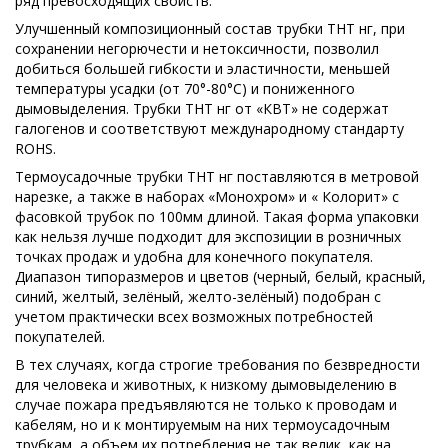
ряд превосходящих свойств.
Улучшенный композиционный состав трубки ТНТ нг, при
сохранении негорючести и нетоксичности, позволил
добиться большей гибкости и эластичности, меньшей
температуры усадки (от 70°-80°С) и пониженного
дымовыделения. Трубки ТНТ нг от «КВТ» не содержат
галогенов и соответствуют международному стандарту
ROHS.
Термоусадочные трубки ТНТ нг поставляются в метровой
нарезке, а также в наборах «Монохром» и « Колорит» с
фасовкой трубок по 100мм длиной. Такая форма упаковки
как нельзя лучше подходит для экспозиции в розничных
точках продаж и удобна для конечного покупателя.
Диапазон типоразмеров и цветов (черный, белый, красный,
синий, желтый, зелёный, желто-зелёный) подобран с
учетом практически всех возможных потребностей
покупателей.
В тех случаях, когда строгие требования по безвредности
для человека и животных, к низкому дымовыделению в
случае пожара предъявляются не только к проводам и
кабелям, но и к монтируемым на них термоусадочным
трубкам, а объем их потребления не так велик, как на