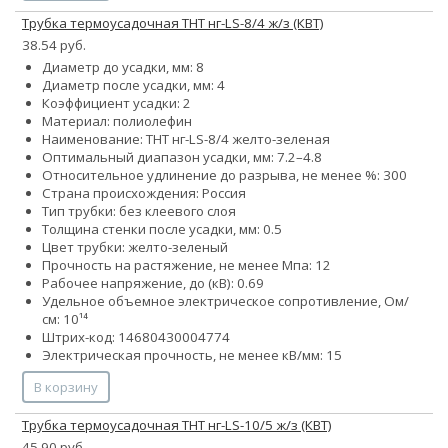
Трубка термоусадочная ТНТ нг-LS-8/4 ж/з (КВТ)
38.54 руб.
Диаметр до усадки, мм: 8
Диаметр после усадки, мм: 4
Коэффициент усадки: 2
Материал: полиолефин
Наименование: ТНТ нг-LS-8/4 желто-зеленая
Оптимальный диапазон усадки, мм: 7.2–4.8
Относительное удлинение до разрыва, не менее %: 300
Страна происхождения: Россия
Тип трубки: без клеевого слоя
Толщина стенки после усадки, мм: 0.5
Цвет трубки: желто-зеленый
Прочность на растяжение, не менее Мпа: 12
Рабочее напряжение, до (кВ): 0.69
Удельное объемное электрическое сопротивление, Ом/
см: 10¹⁴
Штрих-код: 14680430004774
Электрическая прочность, не менее кВ/мм: 15
В корзину
Трубка термоусадочная ТНТ нг-LS-10/5 ж/з (КВТ)
45.90 руб.