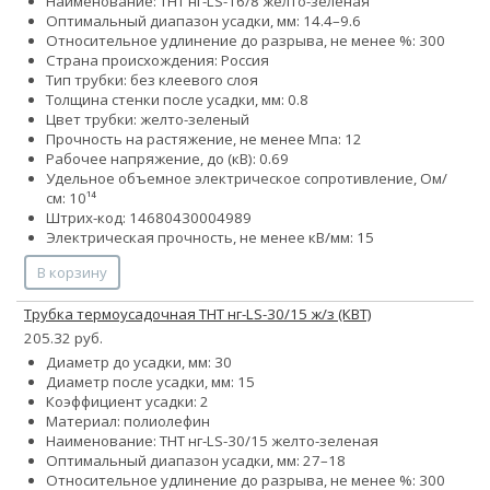
Наименование: ТНТ нг-LS-16/8 желто-зеленая
Оптимальный диапазон усадки, мм: 14.4–9.6
Относительное удлинение до разрыва, не менее %: 300
Страна происхождения: Россия
Тип трубки: без клеевого слоя
Толщина стенки после усадки, мм: 0.8
Цвет трубки: желто-зеленый
Прочность на растяжение, не менее Мпа: 12
Рабочее напряжение, до (кВ): 0.69
Удельное объемное электрическое сопротивление, Ом/
см: 10¹⁴
Штрих-код: 14680430004989
Электрическая прочность, не менее кВ/мм: 15
В корзину
Трубка термоусадочная ТНТ нг-LS-30/15 ж/з (КВТ)
205.32 руб.
Диаметр до усадки, мм: 30
Диаметр после усадки, мм: 15
Коэффициент усадки: 2
Материал: полиолефин
Наименование: ТНТ нг-LS-30/15 желто-зеленая
Оптимальный диапазон усадки, мм: 27–18
Относительное удлинение до разрыва, не менее %: 300