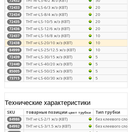
ТНТ нг-LS-4/2 ж/з (КВТ)
50
72432
ТНТ нг-LS-6/3 ж/з (КВТ)
20
72433
ТНТ нг-LS-8/4 ж/з (КВТ)
20
72434
ТНТ нг-LS-10/5 ж/з (КВТ)
20
72435
ТНТ нг-LS-12/6 ж/з (КВТ)
20
72436
ТНТ нг-LS-16/8 ж/з (КВТ)
10
72437
ТНТ нг-LS-20/10 ж/з (КВТ)
10
72438
ТНТ нг-LS-25/12.5 ж/з (КВТ)
10
84999
ТНТ нг-LS-30/15 ж/з (КВТ)
5
72439
ТНТ нг-LS-40/20 ж/з (КВТ)
5
72440
ТНТ нг-LS-50/25 ж/з (КВТ)
5
85005
ТНТ нг-LS-60/30 ж/з (КВТ)
5
73715
Технические характеристики
SKU
товарные позиции
Тип трубки
цвет трубки
ТНТ нг-LS-2/1 ж/з (КВТ)
без клеевого слоя
84986
ТНТ нг-LS-3/1.5 ж/з (КВТ)
без клеевого слоя
84992