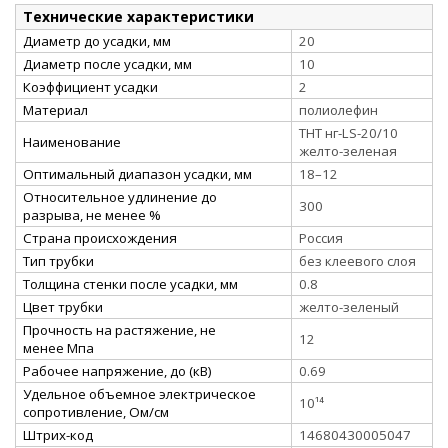
Технические характеристики
Диаметр до усадки, мм
20
Диаметр после усадки, мм
10
Коэффициент усадки
2
Материал
полиолефин
ТНТ нг-LS-20/10
Наименование
желто-зеленая
Оптимальный диапазон усадки, мм
18–12
Относительное удлинение до
300
разрыва, не менее %
Страна происхождения
Россия
Тип трубки
без клеевого слоя
Толщина стенки после усадки, мм
0.8
Цвет трубки
желто-зеленый
Прочность на растяжение, не
12
менее Мпа
Рабочее напряжение, до (кВ)
0.69
Удельное объемное электрическое
10¹⁴
сопротивление, Ом/см
Штрих-код
14680430005047