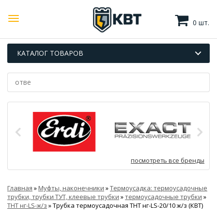
0 шт.
КАТАЛОГ ТОВАРОВ
посмотреть все бренды
Главная
»
Муфты, наконечники
»
Термоусадка: термоусадочные
трубки, трубки ТУТ, клеевые трубки
»
термоусадочные трубки
»
ТНТ нг-LS-ж/з
»
Трубка термоусадочная ТНТ нг-LS-20/10 ж/з (КВТ)