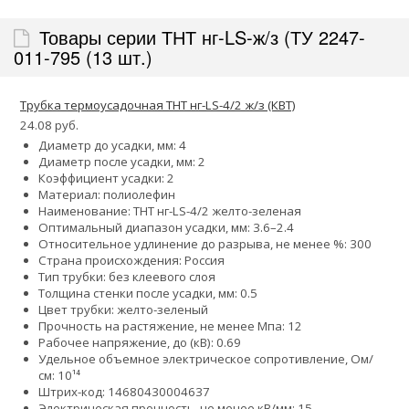
Товары серии ТНТ нг-LS-ж/з (ТУ 2247-
011-795 (13 шт.)
Трубка термоусадочная ТНТ нг-LS-4/2 ж/з (КВТ)
24.08 руб.
Диаметр до усадки, мм: 4
Диаметр после усадки, мм: 2
Коэффициент усадки: 2
Материал: полиолефин
Наименование: ТНТ нг-LS-4/2 желто-зеленая
Оптимальный диапазон усадки, мм: 3.6–2.4
Относительное удлинение до разрыва, не менее %: 300
Страна происхождения: Россия
Тип трубки: без клеевого слоя
Толщина стенки после усадки, мм: 0.5
Цвет трубки: желто-зеленый
Прочность на растяжение, не менее Мпа: 12
Рабочее напряжение, до (кВ): 0.69
Удельное объемное электрическое сопротивление, Ом/
см: 10¹⁴
Штрих-код: 14680430004637
Электрическая прочность, не менее кВ/мм: 15