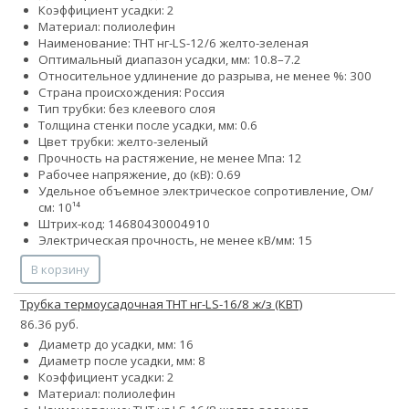
Коэффициент усадки: 2
Материал: полиолефин
Наименование: ТНТ нг-LS-12/6 желто-зеленая
Оптимальный диапазон усадки, мм: 10.8–7.2
Относительное удлинение до разрыва, не менее %: 300
Страна происхождения: Россия
Тип трубки: без клеевого слоя
Толщина стенки после усадки, мм: 0.6
Цвет трубки: желто-зеленый
Прочность на растяжение, не менее Мпа: 12
Рабочее напряжение, до (кВ): 0.69
Удельное объемное электрическое сопротивление, Ом/
см: 10¹⁴
Штрих-код: 14680430004910
Электрическая прочность, не менее кВ/мм: 15
В корзину
Трубка термоусадочная ТНТ нг-LS-16/8 ж/з (КВТ)
86.36 руб.
Диаметр до усадки, мм: 16
Диаметр после усадки, мм: 8
Коэффициент усадки: 2
Материал: полиолефин