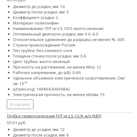
Диаметр до усадки, мм: 10
Диаметр после усадки, мм: 5
Коэффициент усадки: 2
Материал: полиолефин
Наименование: ТНТ нг-LS-10/5 желто-зеленая
Оптимальный диапазон усадки, мм: 9.0–6.0
Относительное удлинение до разрыва, не менее %: 300
Страна происхождения: Россия
Тип трубки: без клеевого слоя
Толщина стенки после усадки, мм: 0.6
Цвет трубки: желто-зеленый
Прочность на растяжение, не менее Мпа: 12
Рабочее напряжение, до (кВ): 0.69
Удельное объемное электрическое сопротивление, Ом/
см: 10¹⁴
Штрих-код: 14680430004842
Электрическая прочность, не менее кВ/мм: 15
В корзину
Трубка термоусадочная ТНТ нг-LS-12/6 ж/з (КВТ)
55.01 руб.
Диаметр до усадки, мм: 12
Диаметр после усадки, мм: 6