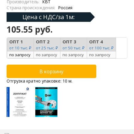
Производитель:
КВТ
Страна происхождения:
Россия
Цена с НДС/за 1м:
105.55 руб.
ОПТ 1
ОПТ 2
ОПТ 3
ОПТ 4
от 10 тыс. ₽
от 25 тыс. ₽
от 50 тыс. ₽
от 100 тыс. ₽
по запросу
по запросу
по запросу
по запросу
Отгрузка кратно упаковке: 10 м.