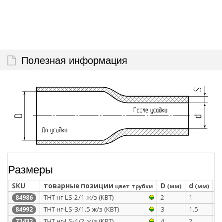
Полезная информация
Размеры
SKU
товарные позиции
D
d
S
цвет трубки
(мм)
(мм)
ТНТ нг-LS-2/1 ж/з (КВТ)
2
1
0
84986
ТНТ нг-LS-3/1.5 ж/з (КВТ)
3
1.5
0
84992
ТНТ нг-LS-4/2 ж/з (КВТ)
4
2
0
72432