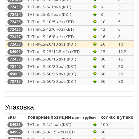
ТНТ нг-LS-6/3 ж/з (КВТ)
6
3
0
72433
ТНТ нг-LS-8/4 ж/з (КВТ)
8
4
0
72434
ТНТ нг-LS-10/5 ж/з (КВТ)
10
5
0
72435
ТНТ нг-LS-12/6 ж/з (КВТ)
12
6
0
72436
ТНТ нг-LS-16/8 ж/з (КВТ)
16
8
0
72437
ТНТ нг-LS-20/10 ж/з (КВТ)
20
10
0
72438
ТНТ нг-LS-25/12.5 ж/з (КВТ)
25
12.5
1
84999
ТНТ нг-LS-30/15 ж/з (КВТ)
30
15
1
72439
ТНТ нг-LS-40/20 ж/з (КВТ)
40
20
1
72440
ТНТ нг-LS-50/25 ж/з (КВТ)
50
25
1
85005
ТНТ нг-LS-60/30 ж/з (КВТ)
60
30
1
73715
Упаковка
SKU
товарные позиции
кол-во в упаковк
цвет трубки
ТНТ нг-LS-2/1 ж/з (КВТ)
100
84986
ТНТ нг-LS-3/1.5 ж/з (КВТ)
50
84992