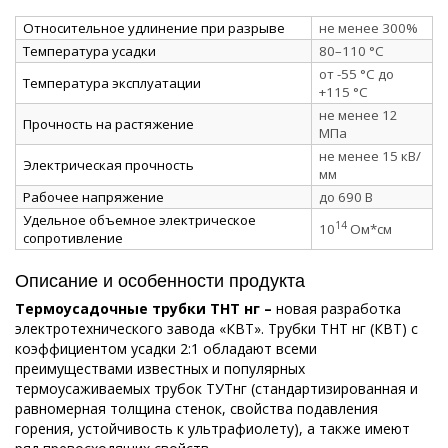
Относительное удлинение при разрыве
не менее 300%
Температура усадки
80–110 °C
от -55 °C до
Температура эксплуатации
+115 °C
не менее 12
Прочность на растяжение
МПа
не менее 15 кВ/
Электрическая прочность
мм
Рабочее напряжение
до 690 В
Удельное объемное электрическое
14
10
Ом*см
сопротивление
Описание и особенности продукта
Термоусадочные трубки ТНТ нг –
новая разработка
электротехнического завода «КВТ». Трубки ТНТ нг (КВТ) с
коэффициентом усадки 2:1 обладают всеми
преимуществами известных и популярных
термоусаживаемых трубок ТУТнг (стандартизированная и
равномерная толщина стенок, свойства подавления
горения, устойчивость к ультрафиолету), а также имеют