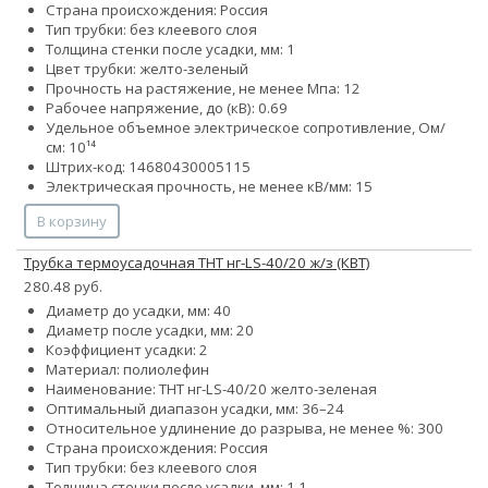
Страна происхождения: Россия
Тип трубки: без клеевого слоя
Толщина стенки после усадки, мм: 1
Цвет трубки: желто-зеленый
Прочность на растяжение, не менее Мпа: 12
Рабочее напряжение, до (кВ): 0.69
Удельное объемное электрическое сопротивление, Ом/
см: 10¹⁴
Штрих-код: 14680430005115
Электрическая прочность, не менее кВ/мм: 15
В корзину
Трубка термоусадочная ТНТ нг-LS-40/20 ж/з (КВТ)
280.48 руб.
Диаметр до усадки, мм: 40
Диаметр после усадки, мм: 20
Коэффициент усадки: 2
Материал: полиолефин
Наименование: ТНТ нг-LS-40/20 желто-зеленая
Оптимальный диапазон усадки, мм: 36–24
Относительное удлинение до разрыва, не менее %: 300
Страна происхождения: Россия
Тип трубки: без клеевого слоя
Толщина стенки после усадки, мм: 1.1