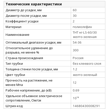
Технические характеристики
Диаметр до усадки, мм
60
Диаметр после усадки, мм
30
Коэффициент усадки
2
Материал
полиолефин
ТНТ нг-LS-60/30
Наименование
желто-зеленая
Оптимальный диапазон усадки, мм
54-36
Относительное удлинение до
300
разрыва, не менее %
Страна происхождения
Россия
Тип трубки
без клеевого слоя
Толщина стенки после усадки, мм
1.2
Цвет трубки
желто-зеленый
Прочность на растяжение, не
12
менее Мпа
Рабочее напряжение, до (кВ)
0.69
Удельное объемное электрическое
10¹⁴
сопротивление, Ом/см
Штрих-код
14680430008291