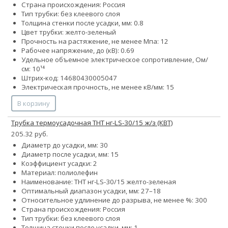
Страна происхождения: Россия
Тип трубки: без клеевого слоя
Толщина стенки после усадки, мм: 0.8
Цвет трубки: желто-зеленый
Прочность на растяжение, не менее Мпа: 12
Рабочее напряжение, до (кВ): 0.69
Удельное объемное электрическое сопротивление, Ом/
см: 10¹⁴
Штрих-код: 14680430005047
Электрическая прочность, не менее кВ/мм: 15
В корзину
Трубка термоусадочная ТНТ нг-LS-30/15 ж/з (КВТ)
205.32 руб.
Диаметр до усадки, мм: 30
Диаметр после усадки, мм: 15
Коэффициент усадки: 2
Материал: полиолефин
Наименование: ТНТ нг-LS-30/15 желто-зеленая
Оптимальный диапазон усадки, мм: 27–18
Относительное удлинение до разрыва, не менее %: 300
Страна происхождения: Россия
Тип трубки: без клеевого слоя
Толщина стенки после усадки, мм: 1