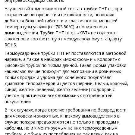
ряд превосходящих свойств.
Улучшенный композиционный состав трубки ТНТ нг, при
сохранении негорючести и нетоксичности, позволил
добиться большей гибкости и эластичности, меньшей
температуры усадки (от 70°-80°С) и пониженного
дымовыделения. Трубки ТНТ нг от «КВТ» не содержат
галогенов и соответствуют международному стандарту
ROHS.
Термоусадочные трубки ТНТ нг поставляются в метровой
нарезке, а также в наборах «Монохром» и « Колорит» с
фасовкой трубок по 100мм длиной. Такая форма упаковки
как нельзя лучше подходит для экспозиции в розничных
точках продаж и удобна для конечного покупателя.
Диапазон типоразмеров и цветов (черный, белый, красный,
синий, желтый, зелёный, желто-зелёный) подобран с
учетом практически всех возможных потребностей
покупателей.
В тех случаях, когда строгие требования по безвредности
для человека и животных, к низкому дымовыделению в
случае пожара предъявляются не только к проводам и
кабелям, но и к монтируемым на них термоусадочным
трубкам, а объем их потребления не так велик, как на