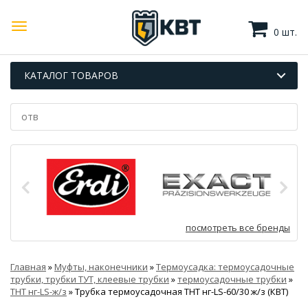
0 шт.
КАТАЛОГ ТОВАРОВ
посмотреть все бренды
Главная
»
Муфты, наконечники
»
Термоусадка: термоусадочные
трубки, трубки ТУТ, клеевые трубки
»
термоусадочные трубки
»
ТНТ нг-LS-ж/з
»
Трубка термоусадочная ТНТ нг-LS-60/30 ж/з (КВТ)