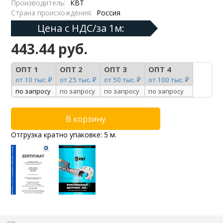
Производитель:
КВТ
Страна происхождения:
Россия
Цена с НДС/за 1м:
443.44 руб.
ОПТ 1
ОПТ 2
ОПТ 3
ОПТ 4
от 10 тыс. ₽
от 25 тыс. ₽
от 50 тыс. ₽
от 100 тыс. ₽
по запросу
по запросу
по запросу
по запросу
Отгрузка кратно упаковке: 5 м.