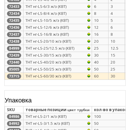
ТНТ нг-LS-6/3 ж/з (КВТ)
6
3
0
72433
ТНТ нг-LS-8/4 ж/з (КВТ)
8
4
0
72434
ТНТ нг-LS-10/5 ж/з (КВТ)
10
5
0
72435
ТНТ нг-LS-12/6 ж/з (КВТ)
12
6
0
72436
ТНТ нг-LS-16/8 ж/з (КВТ)
16
8
0
72437
ТНТ нг-LS-20/10 ж/з (КВТ)
20
10
0
72438
ТНТ нг-LS-25/12.5 ж/з (КВТ)
25
12.5
1
84999
ТНТ нг-LS-30/15 ж/з (КВТ)
30
15
1
72439
ТНТ нг-LS-40/20 ж/з (КВТ)
40
20
1
72440
ТНТ нг-LS-50/25 ж/з (КВТ)
50
25
1
85005
ТНТ нг-LS-60/30 ж/з (КВТ)
60
30
1
73715
Упаковка
SKU
товарные позиции
кол-во в упаковк
цвет трубки
ТНТ нг-LS-2/1 ж/з (КВТ)
100
84986
ТНТ нг-LS-3/1.5 ж/з (КВТ)
50
84992