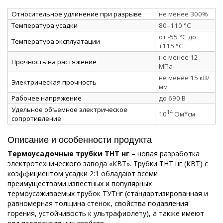
Относительное удлинение при разрыве
не менее 300%
Температура усадки
80–110 °C
от -55 °C до
Температура эксплуатации
+115 °C
не менее 12
Прочность на растяжение
МПа
не менее 15 кВ/
Электрическая прочность
мм
Рабочее напряжение
до 690 В
Удельное объемное электрическое
14
10
Ом*см
сопротивление
Описание и особенности продукта
Термоусадочные трубки ТНТ нг –
новая разработка
электротехнического завода «КВТ». Трубки ТНТ нг (КВТ) с
коэффициентом усадки 2:1 обладают всеми
преимуществами известных и популярных
термоусаживаемых трубок ТУТнг (стандартизированная и
равномерная толщина стенок, свойства подавления
горения, устойчивость к ультрафиолету), а также имеют