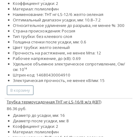
Коэффициент усадки: 2
Материал: полиолефин
Наименование: ТНТ нг-LS-12/6 желто-зеленая
Оптимальный диапазон усадки, мм: 10.8–7.2
Относительное удлинение до разрыва, не менее %: 300
Страна происхождения: Россия
Тип трубки: без клеевого слоя
Толщина стенки после усадки, мм: 0.6
Цвет трубки: желто-зеленый
Прочность на растяжение, не менее Мпа: 12
Рабочее напряжение, до (кВ): 0.69
Удельное объемное электрическое сопротивление, Ом/
см: 10¹⁴
Штрих-код: 14680430004910
Электрическая прочность, не менее кВ/мм: 15
В корзину
Трубка термоусадочная ТНТ нг-LS-16/8 ж/з (КВТ)
86.36 руб.
Диаметр до усадки, мм: 16
Диаметр после усадки, мм: 8
Коэффициент усадки: 2
Материал: полиолефин