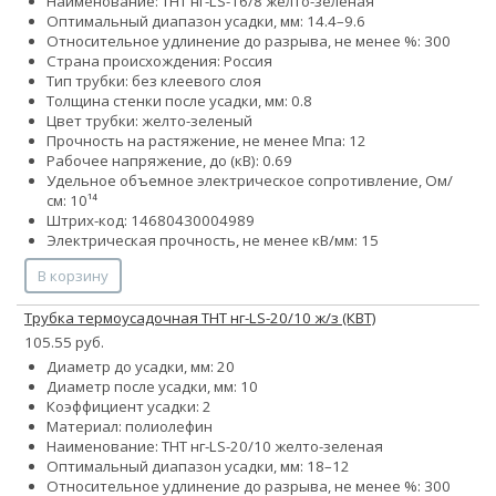
Наименование: ТНТ нг-LS-16/8 желто-зеленая
Оптимальный диапазон усадки, мм: 14.4–9.6
Относительное удлинение до разрыва, не менее %: 300
Страна происхождения: Россия
Тип трубки: без клеевого слоя
Толщина стенки после усадки, мм: 0.8
Цвет трубки: желто-зеленый
Прочность на растяжение, не менее Мпа: 12
Рабочее напряжение, до (кВ): 0.69
Удельное объемное электрическое сопротивление, Ом/
см: 10¹⁴
Штрих-код: 14680430004989
Электрическая прочность, не менее кВ/мм: 15
В корзину
Трубка термоусадочная ТНТ нг-LS-20/10 ж/з (КВТ)
105.55 руб.
Диаметр до усадки, мм: 20
Диаметр после усадки, мм: 10
Коэффициент усадки: 2
Материал: полиолефин
Наименование: ТНТ нг-LS-20/10 желто-зеленая
Оптимальный диапазон усадки, мм: 18–12
Относительное удлинение до разрыва, не менее %: 300