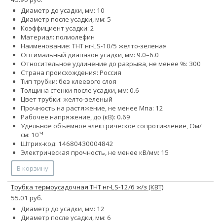
Диаметр до усадки, мм: 10
Диаметр после усадки, мм: 5
Коэффициент усадки: 2
Материал: полиолефин
Наименование: ТНТ нг-LS-10/5 желто-зеленая
Оптимальный диапазон усадки, мм: 9.0–6.0
Относительное удлинение до разрыва, не менее %: 300
Страна происхождения: Россия
Тип трубки: без клеевого слоя
Толщина стенки после усадки, мм: 0.6
Цвет трубки: желто-зеленый
Прочность на растяжение, не менее Мпа: 12
Рабочее напряжение, до (кВ): 0.69
Удельное объемное электрическое сопротивление, Ом/
см: 10¹⁴
Штрих-код: 14680430004842
Электрическая прочность, не менее кВ/мм: 15
В корзину
Трубка термоусадочная ТНТ нг-LS-12/6 ж/з (КВТ)
55.01 руб.
Диаметр до усадки, мм: 12
Диаметр после усадки, мм: 6