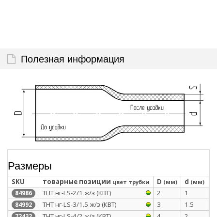
Полезная информация
Размеры
SKU
товарные позиции
D
d
S
цвет трубки
(мм)
(мм)
ТНТ нг-LS-2/1 ж/з (КВТ)
2
1
0
84986
ТНТ нг-LS-3/1.5 ж/з (КВТ)
3
1.5
0
84992
ТНТ нг-LS-4/2 ж/з (КВТ)
4
2
0
72432