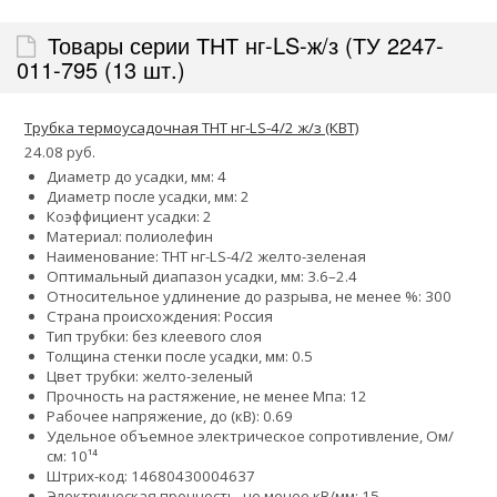
Товары серии ТНТ нг-LS-ж/з (ТУ 2247-
011-795 (13 шт.)
Трубка термоусадочная ТНТ нг-LS-4/2 ж/з (КВТ)
24.08 руб.
Диаметр до усадки, мм: 4
Диаметр после усадки, мм: 2
Коэффициент усадки: 2
Материал: полиолефин
Наименование: ТНТ нг-LS-4/2 желто-зеленая
Оптимальный диапазон усадки, мм: 3.6–2.4
Относительное удлинение до разрыва, не менее %: 300
Страна происхождения: Россия
Тип трубки: без клеевого слоя
Толщина стенки после усадки, мм: 0.5
Цвет трубки: желто-зеленый
Прочность на растяжение, не менее Мпа: 12
Рабочее напряжение, до (кВ): 0.69
Удельное объемное электрическое сопротивление, Ом/
см: 10¹⁴
Штрих-код: 14680430004637
Электрическая прочность, не менее кВ/мм: 15