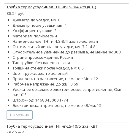
Трубка термоусадочная ТНТ нг-LS-8/4 ж/з (КВТ)
38.54 руб.
Диаметр до усадки, мм: 8
Диаметр после усадки, мм: 4
Коэффициент усадки: 2
Материал: полиолефин
Наименование: ТНТ нг-LS-8/4 желто-зеленая
Оптимальный диапазон усадки, мм: 7.2–4.8
Относительное удлинение до разрыва, не менее %: 300
Страна происхождения: Россия
Тип трубки: без клеевого слоя
Толщина стенки после усадки, мм: 0.5
Цвет трубки: желто-зеленый
Прочность на растяжение, не менее Мпа: 12
Рабочее напряжение, до (кВ): 0.69
Удельное объемное электрическое сопротивление, Ом/
см: 10¹⁴
Штрих-код: 14680430004774
Электрическая прочность, не менее кВ/мм: 15
В корзину
Трубка термоусадочная ТНТ нг-LS-10/5 ж/з (КВТ)
45.90 руб.