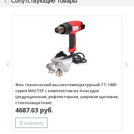
Сопутствующие товары
Фен технический высокотемпературный ТТ-1800
Г
серия МАСТЕР с комплектом из 4 насадок
(редукционная, рефлекторная, широкая щелевая,
стеклозащитная)
4687.03 руб.