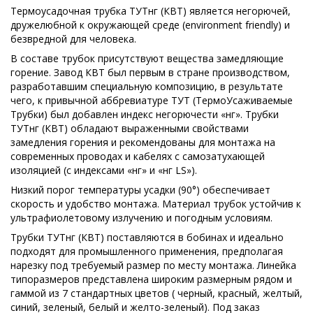
Термоусадочная трубка ТУТнг (КВТ) является негорючей,
дружелюбной к окружающей среде (environment friendly) и
безвредной для человека.
В составе трубок присутствуют вещества замедляющие
горение. Завод КВТ был первым в стране производством,
разработавшим специальную композицию, в результате
чего, к привычной аббревиатуре ТУТ (ТермоУсаживаемые
Трубки) был добавлен индекс негорючести «нг». Трубки
ТУТнг (КВТ) обладают выраженными свойствами
замедления горения и рекомендованы для монтажа на
современных проводах и кабелях с самозатухающей
изоляцией (с индексами «нг» и «нг LS»).
Низкий порог температуры усадки (90°) обеспечивает
скорость и удобство монтажа. Материал трубок устойчив к
ультрафиолетовому излучению и погодным условиям.
Трубки ТУТнг (КВТ) поставляются в бобинах и идеально
подходят для промышленного применения, предполагая
нарезку под требуемый размер по месту монтажа. Линейка
типоразмеров представлена широким размерным рядом и
гаммой из 7 стандартных цветов ( черный, красный, желтый,
синий, зеленый, белый и желто-зеленый). Под заказ