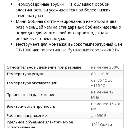
Термоусадочные трубки ТНТ обладают особой
эластичностьюи усаживаются при более низких
температурах
Мини-бобины с оптимизированной намоткой в два
раза меньшей чем на стандартных бобинах идеально
подходят для мелкосерийного производства и
розничных точек продаж
Инструмент для монтажа: высокотемпературный фен
ТТ-1800
или
портативные бутановые горелки «КВТ»
Относительное удлинение при разрыве
не менее 300%
Температура усадки
80–110 °C
от -55 °C до
Температура эксплуатации
+115 °C
не менее 12
Прочность на растяжение
МПа
не менее 15 кВ/
Электрическая прочность
мм
Рабочее напряжение
до 690 В
Удельное объемное электрическое
14
10
Ом*см
сопротивление