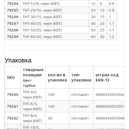
79264
ТНТ-12/6, черн (КВТ)
12
6
0.6
79265
ТНТ-20/10, черн (КВТ)
20
10
0.8
79266
ТНТ-30/15, черн (КВТ)
30
15
1
79267
ТНТ-40/20, черн (КВТ)
40
20
1.1
79268
ТНТ-50/25, черн (КВТ)
50
25
1.1
79269
ТНТ-60/30, черн (КВТ)
60
30
1.2
Упаковка
товарные
позиции
кол-во в
тип
штрих-код
SKU
упаковке
упаковки
EAN-13
Цвет
трубки
ТНТ-4/2,
79260
100
п/э пакет
4680430020944
черн (КВТ)
ТНТ-6/3,
79261
100
п/э пакет
4680430020951
черн (КВТ)
ТНТ-8/4,
79262
50
п/э пакет
4680430020968
черн (КВТ)
ТНТ-10/5,