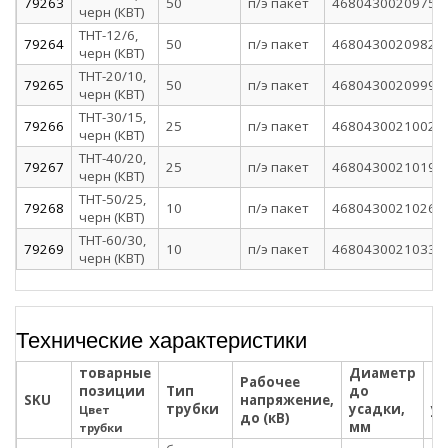
79263
50
п/э пакет
4680430020975
черн (КВТ)
ТНТ-12/6,
79264
50
п/э пакет
4680430020982
черн (КВТ)
ТНТ-20/10,
79265
50
п/э пакет
4680430020999
черн (КВТ)
ТНТ-30/15,
79266
25
п/э пакет
4680430021002
черн (КВТ)
ТНТ-40/20,
79267
25
п/э пакет
4680430021019
черн (КВТ)
ТНТ-50/25,
79268
10
п/э пакет
4680430021026
черн (КВТ)
ТНТ-60/30,
79269
10
п/э пакет
4680430021033
черн (КВТ)
Технические характеристики
товарные
Диаметр
Д
Рабочее
позиции
Тип
до
по
SKU
напряжение,
трубки
усадки,
ус
Цвет
до (кВ)
мм
м
трубки