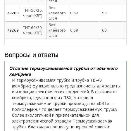
слоя
без
ТНТ-50/25,
79268
клеевого
0.69
50
25
черн (КВТ)
слоя
без
ТНТ-60/30,
79269
клеевого
0.69
60
30
черн (КВТ)
слоя
Вопросы и ответы
Отличие термоусаживаемой трубки от обычного
кембрика
И термоусаживаемая трубка и трубка ТВ-40
(кембрик) функционально предназначены для защиты
и изоляции электрических соединений. В отличии от
кембрика, сделанного из ПВХ, материал
термоусаживаемой трубки производства «КВТ» —
полиолефин, что делает термоусаживаемую трубку
более экологичной и привлекательной для
электротехнической отрасли. Термоусаживаемая
трубка, благодаря процессу поперечной сшивки