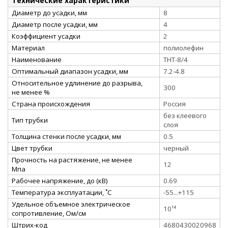
Технические характеристики
Диаметр до усадки, мм
8
Диаметр после усадки, мм
4
Коэффициент усадки
2
Материал
полиолефин
Наименование
ТНТ-8/4
Оптимальный диапазон усадки, мм
7.2-4.8
Относительное удлинение до разрыва,
300
не менее %
Страна происхождения
Россия
без клеевого
Тип трубки
слоя
Толщина стенки после усадки, мм
0.5
Цвет трубки
черный
Прочность на растяжение, не менее
12
Мпа
Рабочее напряжение, до (кВ)
0.69
Температура эксплуатации, ˚С
-55...+115
Удельное объемное электрическое
10¹⁴
сопротивление, Ом/см
Штрих-код
4680430020968