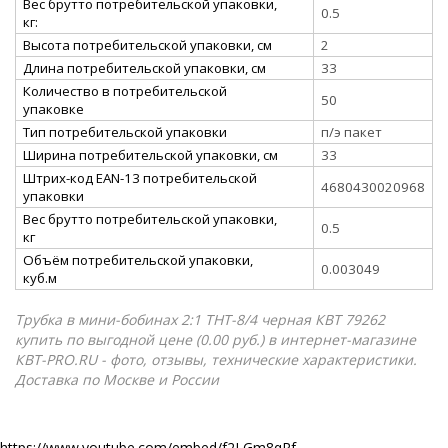
Вес брутто потребительской упаковки,
0.5
кг:
Высота потребительской упаковки, см
2
Длина потребительской упаковки, см
33
Количество в потребительской
50
упаковке
Тип потребительской упаковки
п/э пакет
Ширина потребительской упаковки, см
33
Штрих-код EAN-13 потребительской
4680430020968
упаковки
Вес брутто потребительской упаковки,
0.5
кг
Объём потребительской упаковки,
0.003049
куб.м
Трубка в мини-бобинах 2:1 ТНТ-8/4 черная КВТ 79262
купить по выгодной цене (0.00 руб.) в интернет-магазине
КВТ-PRO.RU - фото, отзывы, технические характеристики.
Доставка по Москве и России
https://www.youtube.com/embed/f2LGm8qRf-