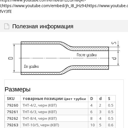
I;https://www.youtube.com/embed/jh_I8_JHz94;https://www.yout
fvY3fE
Полезная информация
Размеры
SKU
товарные позиции
D
d
S
Цвет трубки
79260
ТНТ-4/2, черн (КВТ)
4
2
0.5
79261
ТНТ-6/3, черн (КВТ)
6
3
0.5
79262
ТНТ-8/4, черн (КВТ)
8
4
0.5
79263
ТНТ-10/5, черн (КВТ)
10
5
0.6