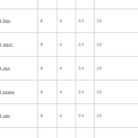
4, бел
8
4
0.5
20
4, желт
8
4
0.5
20
4, зел
8
4
0.5
20
4, красн
8
4
0.5
20
4, син
8
4
0.5
20