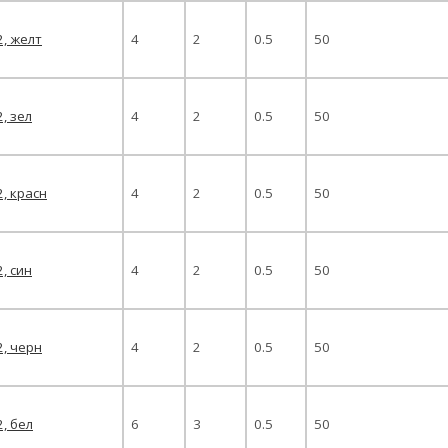
2, желт
4
2
0.5
50
2, зел
4
2
0.5
50
2, красн
4
2
0.5
50
2, син
4
2
0.5
50
2, черн
4
2
0.5
50
2, бел
6
3
0.5
50