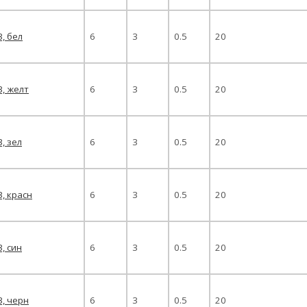
3, бел
6
3
0.5
20
3, желт
6
3
0.5
20
3, зел
6
3
0.5
20
3, красн
6
3
0.5
20
3, син
6
3
0.5
20
3, черн
6
3
0.5
20