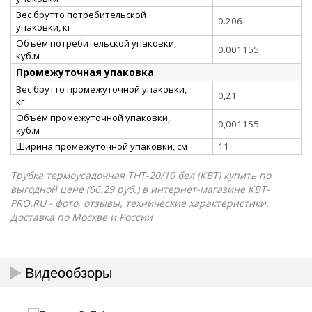
Вес брутто потребительской
0.206
упаковки, кг
Объём потребительской упаковки,
0.001155
куб.м
Промежуточная упаковка
Вес брутто промежуточной упаковки,
0,21
кг
Объём промежуточной упаковки,
0,001155
куб.м
Ширина промежуточной упаковки, см
11
Трубка термоусадочная ТНТ-20/10 бел (КВТ) купить по
выгодной цене (66.29 руб.) в интернет-магазине КВТ-
PRO.RU - фото, отзывы, технические характеристики.
Доставка по Москве и России
Видеообзоры