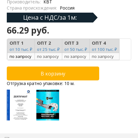
Производитель:
КВТ
Страна происхождения:
Россия
Цена с НДС/за 1м:
66.29 руб.
ОПТ 1
ОПТ 2
ОПТ 3
ОПТ 4
от 10 тыс. ₽
от 25 тыс. ₽
от 50 тыс. ₽
от 100 тыс. ₽
по запросу
по запросу
по запросу
по запросу
Отгрузка кратно упаковке: 10 м.