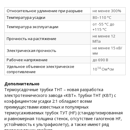
Относительное удлинение при разрыве
не менее 300%
Температура усадки
80–110 °C
от -55 °C до
Температура эксплуатации
+115 °C
не менее 12
Прочность на растяжение
МПа
не менее 15 кВ/
Электрическая прочность
мм
Рабочее напряжение
до 690 В
Удельное объемное электрическое
14
10
Ом*см
сопротивление
Дополнительно
Термоусадочные трубки ТНТ – новая разработка
электротехнического завода «КВТ». Трубки ТНТ (КВТ) с
коэффициентом усадки 2:1 обладают всеми
преимуществами известных и популярных
термоусаживаемых трубок ТУТ (HF) (стандартизированная
и равномерная толщина стенок, отсутствие галогенов HF,
устойчивость к ультрафиолету), а также имеют ряд