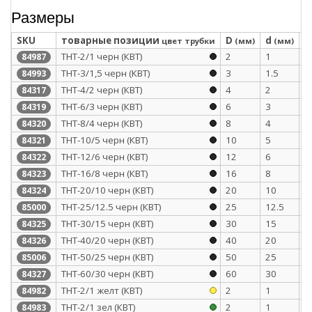
Размеры
SKU
товарные позиции
D
d
S
цвет трубки
(мм)
(мм)
ТНТ-2/1 черн (КВТ)
2
1
0
84987
ТНТ-3/1,5 черн (КВТ)
3
1.5
0
84993
ТНТ-4/2 черн (КВТ)
4
2
0
84317
ТНТ-6/3 черн (КВТ)
6
3
0
84319
ТНТ-8/4 черн (КВТ)
8
4
0
84320
ТНТ-10/5 черн (КВТ)
10
5
0
84321
ТНТ-12/6 черн (КВТ)
12
6
0
84322
ТНТ-16/8 черн (КВТ)
16
8
0
84323
ТНТ-20/10 черн (КВТ)
20
10
0
84324
ТНТ-25/12.5 черн (КВТ)
25
12.5
1
85000
ТНТ-30/15 черн (КВТ)
30
15
1
84325
ТНТ-40/20 черн (КВТ)
40
20
1
84326
ТНТ-50/25 черн (КВТ)
50
25
1
85006
ТНТ-60/30 черн (КВТ)
60
30
1
84327
ТНТ-2/1 желт (КВТ)
2
1
0
84982
ТНТ-2/1 зел (КВТ)
2
1
0
84983