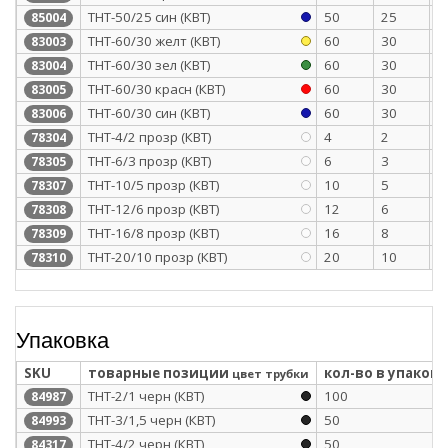
ТНТ-50/25 син (КВТ)
50
25
1
85004
ТНТ-60/30 желт (КВТ)
60
30
1
83003
ТНТ-60/30 зел (КВТ)
60
30
1
83004
ТНТ-60/30 красн (КВТ)
60
30
1
83005
ТНТ-60/30 син (КВТ)
60
30
1
83006
ТНТ-4/2 прозр (КВТ)
4
2
0
78304
ТНТ-6/3 прозр (КВТ)
6
3
0
78305
ТНТ-10/5 прозр (КВТ)
10
5
0
78307
ТНТ-12/6 прозр (КВТ)
12
6
0
78308
ТНТ-16/8 прозр (КВТ)
16
8
0
78309
ТНТ-20/10 прозр (КВТ)
20
10
0
78310
Упаковка
SKU
товарные позиции
кол-во в упаковк
цвет трубки
ТНТ-2/1 черн (КВТ)
100
84987
ТНТ-3/1,5 черн (КВТ)
50
84993
ТНТ-4/2 черн (КВТ)
50
84317