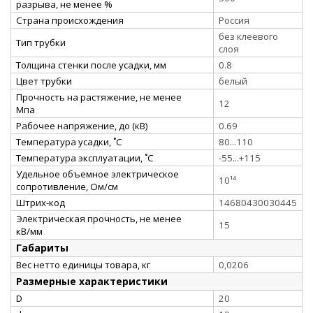
разрыва, не менее %
Страна происхождения
Россия
без клеевого
Тип трубки
слоя
Толщина стенки после усадки, мм
0.8
Цвет трубки
белый
Прочность на растяжение, не менее
12
Мпа
Рабочее напряжение, до (кВ)
0.69
Температура усадки, ˚С
80...110
Температура эксплуатации, ˚С
-55...+115
Удельное объемное электрическое
10¹⁴
сопротивление, Ом/см
Штрих-код
14680430030445
Электрическая прочность, не менее
15
кВ/мм
Габариты
Вес нетто единицы товара, кг
0,0206
Размерные характеристики
D
20