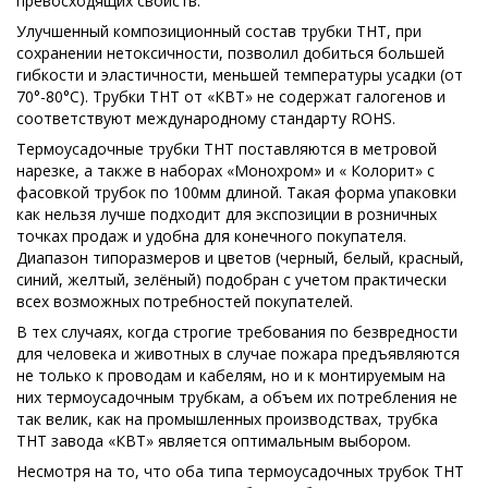
превосходящих свойств.
Улучшенный композиционный состав трубки ТНТ, при
сохранении нетоксичности, позволил добиться большей
гибкости и эластичности, меньшей температуры усадки (от
70°-80°С). Трубки ТНТ от «КВТ» не содержат галогенов и
соответствуют международному стандарту ROHS.
Термоусадочные трубки ТНТ поставляются в метровой
нарезке, а также в наборах «Монохром» и « Колорит» с
фасовкой трубок по 100мм длиной. Такая форма упаковки
как нельзя лучше подходит для экспозиции в розничных
точках продаж и удобна для конечного покупателя.
Диапазон типоразмеров и цветов (черный, белый, красный,
синий, желтый, зелёный) подобран с учетом практически
всех возможных потребностей покупателей.
В тех случаях, когда строгие требования по безвредности
для человека и животных в случае пожара предъявляются
не только к проводам и кабелям, но и к монтируемым на
них термоусадочным трубкам, а объем их потребления не
так велик, как на промышленных производствах, трубка
ТНТ завода «КВТ» является оптимальным выбором.
Несмотря на то, что оба типа термоусадочных трубок ТНТ