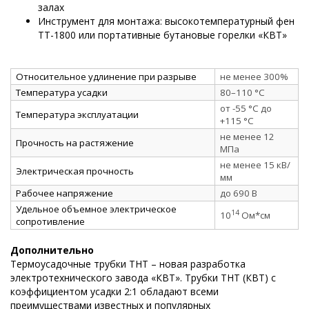
залах
Инструмент для монтажа: высокотемпературный фен
ТТ-1800 или портативные бутановые горелки «КВТ»
Относительное удлинение при разрыве
не менее 300%
Температура усадки
80–110 °C
от -55 °C до
Температура эксплуатации
+115 °C
не менее 12
Прочность на растяжение
МПа
не менее 15 кВ/
Электрическая прочность
мм
Рабочее напряжение
до 690 В
Удельное объемное электрическое
14
10
Ом*см
сопротивление
Дополнительно
Термоусадочные трубки ТНТ – новая разработка
электротехнического завода «КВТ». Трубки ТНТ (КВТ) с
коэффициентом усадки 2:1 обладают всеми
преимуществами известных и популярных