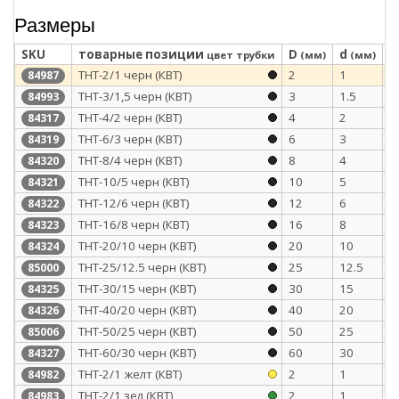
Размеры
SKU
товарные позиции
D
d
S
цвет трубки
(мм)
(мм)
ТНТ-2/1 черн (КВТ)
2
1
0
84987
ТНТ-3/1,5 черн (КВТ)
3
1.5
0
84993
ТНТ-4/2 черн (КВТ)
4
2
0
84317
ТНТ-6/3 черн (КВТ)
6
3
0
84319
ТНТ-8/4 черн (КВТ)
8
4
0
84320
ТНТ-10/5 черн (КВТ)
10
5
0
84321
ТНТ-12/6 черн (КВТ)
12
6
0
84322
ТНТ-16/8 черн (КВТ)
16
8
0
84323
ТНТ-20/10 черн (КВТ)
20
10
0
84324
ТНТ-25/12.5 черн (КВТ)
25
12.5
1
85000
ТНТ-30/15 черн (КВТ)
30
15
1
84325
ТНТ-40/20 черн (КВТ)
40
20
1
84326
ТНТ-50/25 черн (КВТ)
50
25
1
85006
ТНТ-60/30 черн (КВТ)
60
30
1
84327
ТНТ-2/1 желт (КВТ)
2
1
0
84982
ТНТ-2/1 зел (КВТ)
2
1
0
84983