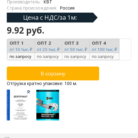
Производитель:
КВТ
Страна происхождения:
Россия
Цена с НДС/за 1м:
9.92 руб.
ОПТ 1
ОПТ 2
ОПТ 3
ОПТ 4
от 10 тыс. ₽
от 25 тыс. ₽
от 50 тыс. ₽
от 100 тыс. ₽
по запросу
по запросу
по запросу
по запросу
Отгрузка кратно упаковке: 100 м.