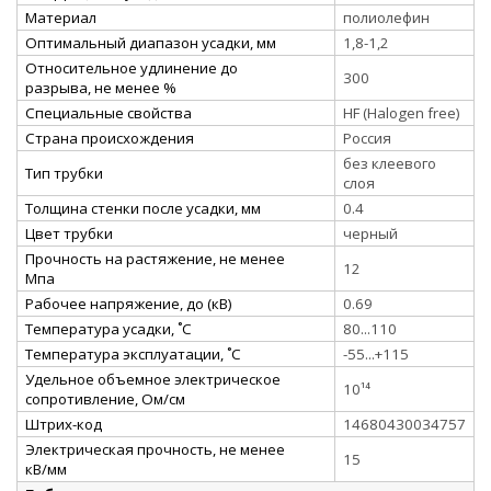
Материал
полиолефин
Оптимальный диапазон усадки, мм
1,8-1,2
Относительное удлинение до
300
разрыва, не менее %
Специальные свойства
HF (Halogen free)
Страна происхождения
Россия
без клеевого
Тип трубки
слоя
Толщина стенки после усадки, мм
0.4
Цвет трубки
черный
Прочность на растяжение, не менее
12
Мпа
Рабочее напряжение, до (кВ)
0.69
Температура усадки, ˚С
80...110
Температура эксплуатации, ˚С
-55...+115
Удельное объемное электрическое
10¹⁴
сопротивление, Ом/см
Штрих-код
14680430034757
Электрическая прочность, не менее
15
кВ/мм