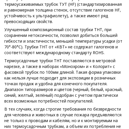
термоусаживаемых трубок ТУТ (HF) (стандартизированная
и равномерная толщина стенок, отсутствие галогенов HF,
устойчивость к ультрафиолету), а также имеют ряд
превосходящих свойств.
Улучшенный композиционный состав трубки ТНТ, при
сохранении нетоксичности, позволил добиться большей
гибкости и эластичности, меньшей температуры усадки (от
70°-80°С). Трубки ТНТ от «КВТ» не содержат галогенов и
соответствуют международному стандарту ROHS.
Термоусадочные трубки ТНТ поставляются в метровой
нарезке, а также в наборах «Монохром» и « Колорит» с
фасовкой трубок по 100мм длиной. Такая форма упаковки
как нельзя лучше подходит для экспозиции в розничных
точках продаж и удобна для конечного покупателя.
Диапазон типоразмеров и цветов (черный, белый, красный,
синий, желтый, зелёный) подобран с учетом практически
всех возможных потребностей покупателей.
В тех случаях, когда строгие требования по безвредности
для человека и животных в случае пожара предъявляются
не только к проводам и кабелям, но и к монтируемым на
них термоусадочным трубкам, а объем их потребления не