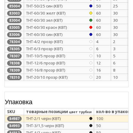
ТНТ-50/25 син (КВТ)
50
25
1
85004
ТНТ-60/30 желт (КВТ)
60
30
1
83003
ТНТ-60/30 зел (КВТ)
60
30
1
83004
ТНТ-60/30 красн (КВТ)
60
30
1
83005
ТНТ-60/30 син (КВТ)
60
30
1
83006
ТНТ-4/2 прозр (КВТ)
4
2
0
78304
ТНТ-6/3 прозр (КВТ)
6
3
0
78305
ТНТ-10/5 прозр (КВТ)
10
5
0
78307
ТНТ-12/6 прозр (КВТ)
12
6
0
78308
ТНТ-16/8 прозр (КВТ)
16
8
0
78309
ТНТ-20/10 прозр (КВТ)
20
10
0
78310
Упаковка
SKU
товарные позиции
кол-во в упаковк
цвет трубки
ТНТ-2/1 черн (КВТ)
100
84987
ТНТ-3/1,5 черн (КВТ)
50
84993
ТНТ-4/2 черн (КВТ)
50
84317