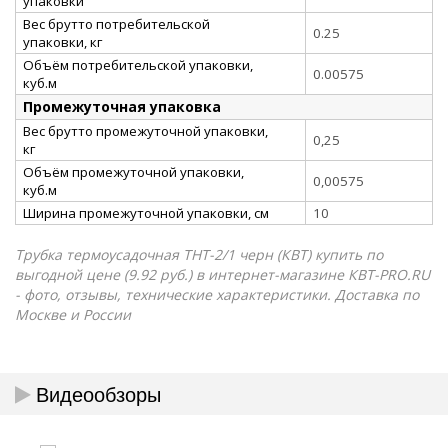
упаковки
Вес брутто потребительской
0.25
упаковки, кг
Объём потребительской упаковки,
0.00575
куб.м
Промежуточная упаковка
Вес брутто промежуточной упаковки,
0,25
кг
Объём промежуточной упаковки,
0,00575
куб.м
Ширина промежуточной упаковки, см
10
Трубка термоусадочная ТНТ-2/1 черн (КВТ) купить по
выгодной цене (9.92 руб.) в интернет-магазине КВТ-PRO.RU
- фото, отзывы, технические характеристики. Доставка по
Москве и России
Видеообзоры