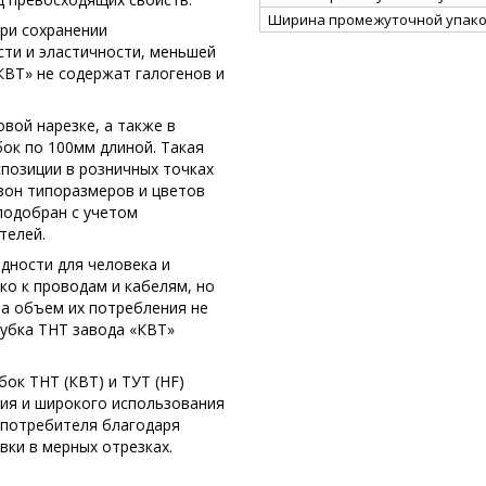
Ширина промежуточной упако
ри сохранении
сти и эластичности, меньшей
«КВТ» не содержат галогенов и
вой нарезке, а также в
ок по 100мм длиной. Такая
спозиции в розничных точках
зон типоразмеров и цветов
 подобран с учетом
телей.
едности для человека и
ко к проводам и кабелям, но
 а объем их потребления не
рубка ТНТ завода «КВТ»
ок ТНТ (КВТ) и ТУТ (HF)
ия и широкого использования
 потребителя благодаря
ки в мерных отрезках.