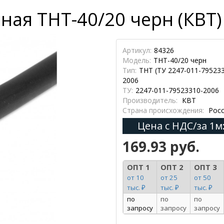
ная ТНТ-40/20 черн (КВТ)
Артикул:
84326
Модель:
ТНТ-40/20 черн
Тип:
ТНТ (ТУ 2247-011-79523
2006
ТУ:
2247-011-79523310-2006
Производитель:
КВТ
Страна происхождения:
Росс
Цена с НДС/за 1м
169.93 руб.
ОПТ 1
ОПТ 2
ОПТ 3
от 10
от 25
от 50
тыс. ₽
тыс. ₽
тыс. ₽
по
по
по
запросу
запросу
запросу