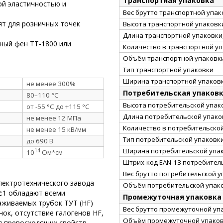
Транспортная упаковка
й эластичностью и
Вес брутто транспортной упако
ят для розничных точек
Высота транспортной упаковки
Длина транспортной упаковки,
ный фен ТТ-1800 или
Количество в транспортной у
Объём транспортной упаковки
Тип транспортной упаковки
Ширина транспортной упаковк
не менее 300%
Потребительская упаков
80–110 °C
Высота потребительской упако
от -55 °C до +115 °C
Длина потребительской упаков
не менее 12 МПа
Количество в потребительско
не менее 15 кВ/мм
Тип потребительской упаковк
до 690 В
Ширина потребительской упак
14
10
Ом*см
Штрих-код EAN-13 потребител
Вес брутто потребительской уп
лектротехнического завода
Объём потребительской упако
2:1 обладают всеми
Промежуточная упаковка
аживаемых трубок ТУТ (HF)
Вес брутто промежуточной упа
ок, отсутствие галогенов HF,
Объём промежуточной упаковк
д превосходящих свойств.