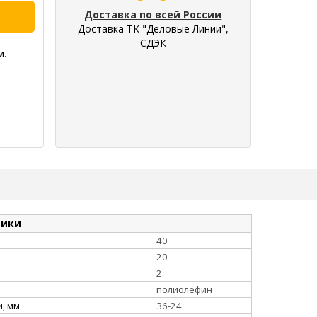
Доставка по всей России
Доставка ТК "Деловые Линии",
СДЭК
м.
тики
40
20
2
полиолефин
, мм
36-24