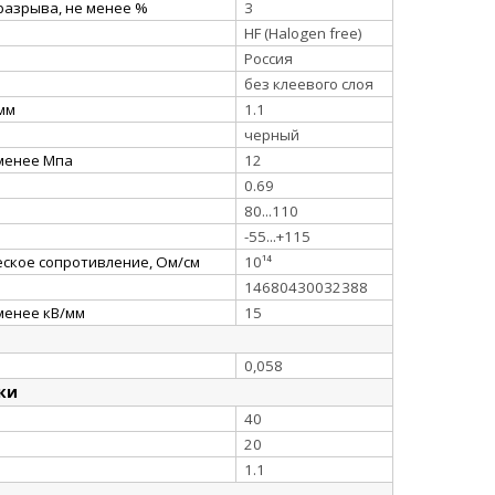
разрыва, не менее %
3
HF (Halogen free)
Россия
без клеевого слоя
 мм
1.1
черный
 менее Мпа
12
0.69
80...110
-55...+115
ское сопротивление, Ом/см
10¹⁴
14680430032388
менее кВ/мм
15
0,058
ки
40
20
1.1