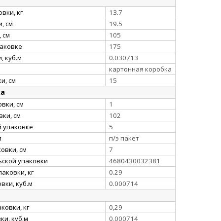
вки, кг
13.7
, см
19.5
 см
105
паковке
175
, куб.м
0.030713
картонная коробка
и, см
15
ка
вки, см
1
ки, см
102
й упаковке
5
и
п/э пакет
овки, см
7
ьской упаковки
4680430032381
аковки, кг
0.29
вки, куб.м
0.000714
ковки, кг
0,29
и, куб.м
0,000714