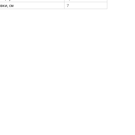
вки, см
7