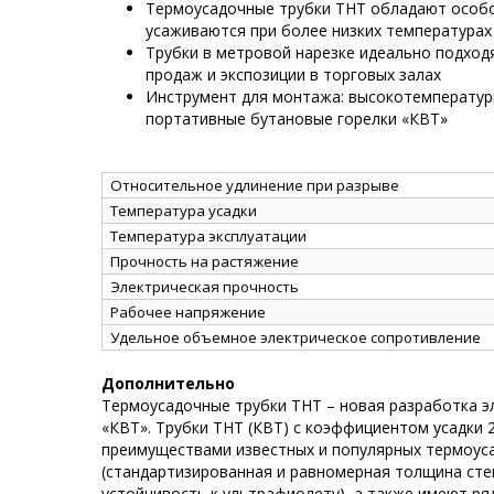
Термоусадочные трубки ТНТ обладают особо
усаживаются при более низких температурах
Трубки в метровой нарезке идеально подход
продаж и экспозиции в торговых залах
Инструмент для монтажа: высокотемператур
портативные бутановые горелки «КВТ»
Относительное удлинение при разрыве
Температура усадки
Температура эксплуатации
Прочность на растяжение
Электрическая прочность
Рабочее напряжение
Удельное объемное электрическое сопротивление
Дополнительно
Термоусадочные трубки ТНТ – новая разработка э
«КВТ». Трубки ТНТ (КВТ) с коэффициентом усадки 
преимуществами известных и популярных термоус
(стандартизированная и равномерная толщина стен
устойчивость к ультрафиолету), а также имеют ря