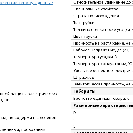
Относительное удлинение до 
 клеевые термоусадочные
Специальные свойства
Страна происхождения
Тип трубки
Толщина стенки после усадки,
Цвет трубки
Прочность на растяжение, не
Рабочее напряжение, до (кВ)
Температура усадки, ˚С
Температура эксплуатации, ˚С
Удельное объемное электриче
Штрих-код
Электрическая прочность, не 
Габариты
онной защиты электрических
Вес нетто единицы товара, кг
водов
Размерные характеристи
D
ния, не содержит галогенов
d
S
, зеленый, прозрачный