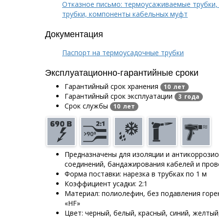
Отказное письмо: термоусаживаемые трубки,
трубки, компоненты кабельных муфт
Документация
Паспорт на термоусадочные трубки
Эксплуатационно-гарантийные сроки
Гарантийный срок хранения
10 лет
Гарантийный срок эксплуатации
3 года
Срок службы
10 лет
Предназначены для изоляции и антикоррози
соединений, бандажирования кабелей и про
Форма поставки: нарезка в трубках по 1 м
Коэффициент усадки: 2:1
Материал: полиолефин, без подавления горе
«HF»
Цвет: черный, белый, красный, синий, желтый