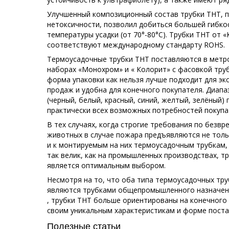
Улучшенный композиционный состав трубки ТНТ, п
нетоксичности, позволил добиться большей гибко
температуры усадки (от 70°-80°С). Трубки ТНТ от 
соответствуют международному стандарту ROHS.
Термоусадочные трубки ТНТ поставляются в метро
наборах «Монохром» и « Колорит» с фасовкой труб
форма упаковки как нельзя лучше подходит для эк
продаж и удобна для конечного покупателя. Диапа
(черный, белый, красный, синий, желтый, зелёный)
практически всех возможных потребностей покупа
В тех случаях, когда строгие требования по безвр
животных в случае пожара предъявляются не толь
и к монтируемым на них термоусадочным трубкам,
так велик, как на промышленных производствах, т
является оптимальным выбором.
Несмотря на то, что оба типа термоусадочных труб
являются трубками общепромышленного назначен
, трубки ТНТ больше ориентированы на конечного
своим уникальным характеристикам и форме постав
Полезные статьи