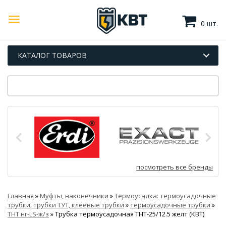
0 шт.
КАТАЛОГ ТОВАРОВ
посмотреть все бренды
Главная
»
Муфты, наконечники
»
Термоусадка: термоусадочные
трубки, трубки ТУТ, клеевые трубки
»
термоусадочные трубки
»
ТНТ нг-LS-ж/з
»
Трубка термоусадочная ТНТ-25/12.5 желт (КВТ)