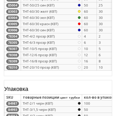
ТНТ-50/25 син (КВТ)
50
25
1
85004
ТНТ-60/30 желт (КВТ)
60
30
1
83003
ТНТ-60/30 зел (КВТ)
60
30
1
83004
ТНТ-60/30 красн (КВТ)
60
30
1
83005
ТНТ-60/30 син (КВТ)
60
30
1
83006
ТНТ-4/2 прозр (КВТ)
4
2
0
78304
ТНТ-6/3 прозр (КВТ)
6
3
0
78305
ТНТ-10/5 прозр (КВТ)
10
5
0
78307
ТНТ-12/6 прозр (КВТ)
12
6
0
78308
ТНТ-16/8 прозр (КВТ)
16
8
0
78309
ТНТ-20/10 прозр (КВТ)
20
10
0
78310
Упаковка
SKU
товарные позиции
кол-во в упаковк
цвет трубки
ТНТ-2/1 черн (КВТ)
100
84987
ТНТ-3/1,5 черн (КВТ)
50
84993
ТНТ-4/2 черн (КВТ)
50
84317