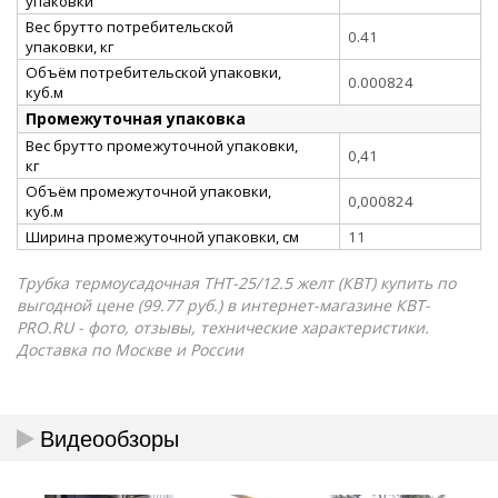
упаковки
Вес брутто потребительской
0.41
упаковки, кг
Объём потребительской упаковки,
0.000824
куб.м
Промежуточная упаковка
Вес брутто промежуточной упаковки,
0,41
кг
Объём промежуточной упаковки,
0,000824
куб.м
Ширина промежуточной упаковки, см
11
Трубка термоусадочная ТНТ-25/12.5 желт (КВТ) купить по
выгодной цене (99.77 руб.) в интернет-магазине КВТ-
PRO.RU - фото, отзывы, технические характеристики.
Доставка по Москве и России
Видеообзоры