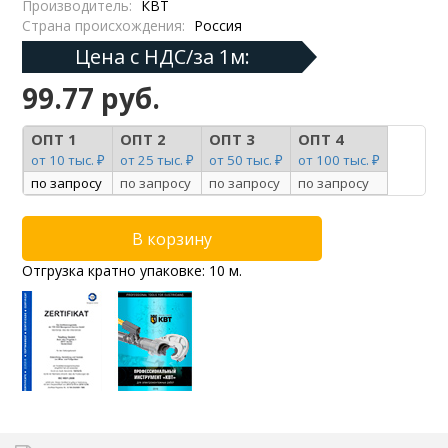
Производитель:
КВТ
Страна происхождения:
Россия
Цена с НДС/за 1м:
99.77 руб.
ОПТ 1
ОПТ 2
ОПТ 3
ОПТ 4
от 10 тыс. ₽
от 25 тыс. ₽
от 50 тыс. ₽
от 100 тыс. ₽
по запросу
по запросу
по запросу
по запросу
Отгрузка кратно упаковке: 10 м.