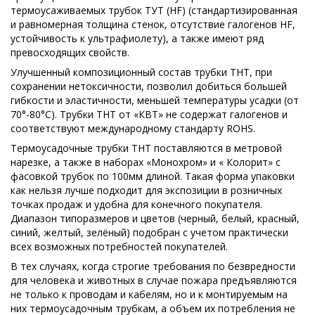
термоусаживаемых трубок ТУТ (HF) (стандартизированная
и равномерная толщина стенок, отсутствие галогенов HF,
устойчивость к ультрафиолету), а также имеют ряд
превосходящих свойств.
Улучшенный композиционный состав трубки ТНТ, при
сохранении нетоксичности, позволил добиться большей
гибкости и эластичности, меньшей температуры усадки (от
70°-80°С). Трубки ТНТ от «КВТ» не содержат галогенов и
соответствуют международному стандарту ROHS.
Термоусадочные трубки ТНТ поставляются в метровой
нарезке, а также в наборах «Монохром» и « Колорит» с
фасовкой трубок по 100мм длиной. Такая форма упаковки
как нельзя лучше подходит для экспозиции в розничных
точках продаж и удобна для конечного покупателя.
Диапазон типоразмеров и цветов (черный, белый, красный,
синий, желтый, зелёный) подобран с учетом практически
всех возможных потребностей покупателей.
В тех случаях, когда строгие требования по безвредности
для человека и животных в случае пожара предъявляются
не только к проводам и кабелям, но и к монтируемым на
них термоусадочным трубкам, а объем их потребления не