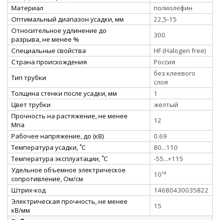
Материал
полиолефин
Оптимальный диапазон усадки, мм
22,5-15
Относительное удлинение до
300
разрыва, не менее %
Специальные свойства
HF (Halogen free)
Страна происхождения
Россия
без клеевого
Тип трубки
слоя
Толщина стенки после усадки, мм
1
Цвет трубки
желтый
Прочность на растяжение, не менее
12
Мпа
Рабочее напряжение, до (кВ)
0.69
Температура усадки, ˚С
80...110
Температура эксплуатации, ˚С
-55...+115
Удельное объемное электрическое
10¹⁴
сопротивление, Ом/см
Штрих-код
14680430035822
Электрическая прочность, не менее
15
кВ/мм