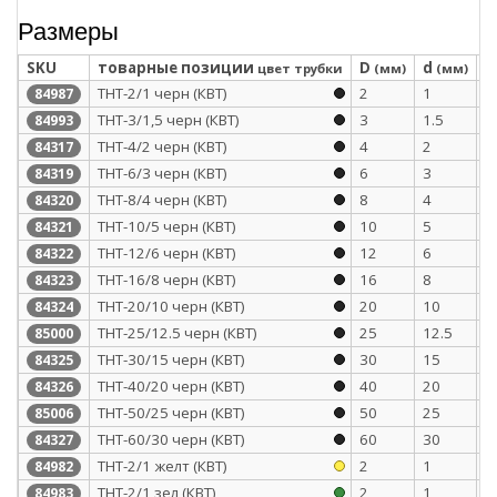
Размеры
SKU
товарные позиции
D
d
S
цвет трубки
(мм)
(мм)
ТНТ-2/1 черн (КВТ)
2
1
0
84987
ТНТ-3/1,5 черн (КВТ)
3
1.5
0
84993
ТНТ-4/2 черн (КВТ)
4
2
0
84317
ТНТ-6/3 черн (КВТ)
6
3
0
84319
ТНТ-8/4 черн (КВТ)
8
4
0
84320
ТНТ-10/5 черн (КВТ)
10
5
0
84321
ТНТ-12/6 черн (КВТ)
12
6
0
84322
ТНТ-16/8 черн (КВТ)
16
8
0
84323
ТНТ-20/10 черн (КВТ)
20
10
0
84324
ТНТ-25/12.5 черн (КВТ)
25
12.5
1
85000
ТНТ-30/15 черн (КВТ)
30
15
1
84325
ТНТ-40/20 черн (КВТ)
40
20
1
84326
ТНТ-50/25 черн (КВТ)
50
25
1
85006
ТНТ-60/30 черн (КВТ)
60
30
1
84327
ТНТ-2/1 желт (КВТ)
2
1
0
84982
ТНТ-2/1 зел (КВТ)
2
1
0
84983