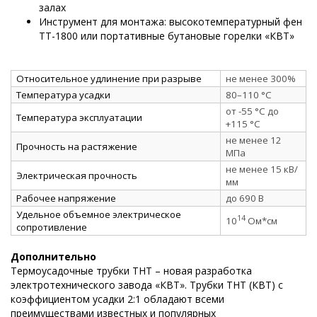
залах
Инструмент для монтажа: высокотемпературный фен
ТТ-1800 или портативные бутановые горелки «КВТ»
Относительное удлинение при разрыве
не менее 300%
Температура усадки
80–110 °C
от -55 °C до
Температура эксплуатации
+115 °C
не менее 12
Прочность на растяжение
МПа
не менее 15 кВ/
Электрическая прочность
мм
Рабочее напряжение
до 690 В
Удельное объемное электрическое
14
10
Ом*см
сопротивление
Дополнительно
Термоусадочные трубки ТНТ – новая разработка
электротехнического завода «КВТ». Трубки ТНТ (КВТ) с
коэффициентом усадки 2:1 обладают всеми
преимуществами известных и популярных