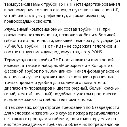
термоусаживаемых трубок ТУТ (HF) (стандартизированная
и равномерная толщина стенок, отсутствие галогенов HF,
устойчивость к ультрафиолету), а также имеют ряд
превосходящих свойств.
Улучшенный композиционный состав трубки ТНТ, при
сохранении нетоксичности, позволил добиться большей
гибкости и эластичности, меньшей температуры усадки (от
70°-80°С). Трубки ТНТ от «КВТ» не содержат галогенов и
соответствуют международному стандарту ROHS.
Термоусадочные трубки ТНТ поставляются в метровой
нарезке, а также в наборах «Монохром» и « Колорит» с
фасовкой трубок по 100мм длиной. Такая форма упаковки
как нельзя лучше подходит для экспозиции в розничных
точках продаж и удобна для конечного покупателя.
Диапазон типоразмеров и цветов (черный, белый, красный,
синий, желтый, зелёный) подобран с учетом практически
всех возможных потребностей покупателей.
В тех случаях, когда строгие требования по безвредности
для человека и животных в случае пожара предъявляются
не только к проводам и кабелям, но и к монтируемым на
них термоусадочным трубкам, а объем их потребления не