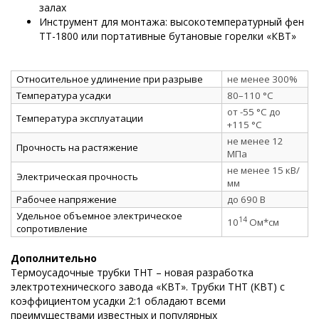
залах
Инструмент для монтажа: высокотемпературный фен
ТТ-1800 или портативные бутановые горелки «КВТ»
Относительное удлинение при разрыве
не менее 300%
Температура усадки
80–110 °C
от -55 °C до
Температура эксплуатации
+115 °C
не менее 12
Прочность на растяжение
МПа
не менее 15 кВ/
Электрическая прочность
мм
Рабочее напряжение
до 690 В
Удельное объемное электрическое
14
10
Ом*см
сопротивление
Дополнительно
Термоусадочные трубки ТНТ – новая разработка
электротехнического завода «КВТ». Трубки ТНТ (КВТ) с
коэффициентом усадки 2:1 обладают всеми
преимуществами известных и популярных