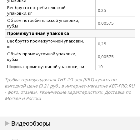
упаковки
Вес брутто потребительской
0.25
упаковки, кг
Объём потребительской упаковки,
0.00575
куб.м
Промежуточная упаковка
Вес брутто промежуточной упаковки,
0,25
кг
Объём промежуточной упаковки,
0,00575
куб.м
Ширина промежуточной упаковки, см
10
Трубка термоусадочная ТНТ-2/1 зел (КВТ) купить по
выгодной цене (9.21 руб.) в интернет-магазине КВТ-PRO.RU
- фото, отзывы, технические характеристики. Доставка по
Москве и России
Видеообзоры