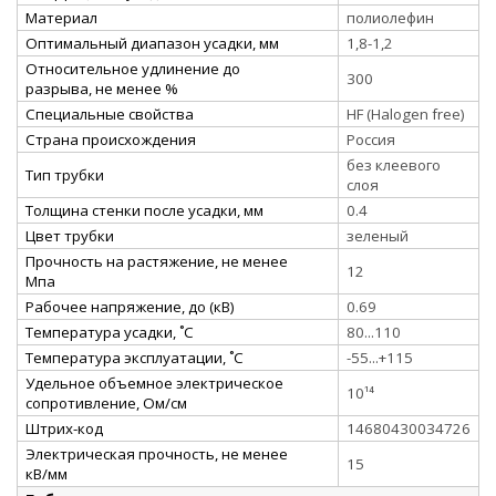
Материал
полиолефин
Оптимальный диапазон усадки, мм
1,8-1,2
Относительное удлинение до
300
разрыва, не менее %
Специальные свойства
HF (Halogen free)
Страна происхождения
Россия
без клеевого
Тип трубки
слоя
Толщина стенки после усадки, мм
0.4
Цвет трубки
зеленый
Прочность на растяжение, не менее
12
Мпа
Рабочее напряжение, до (кВ)
0.69
Температура усадки, ˚С
80...110
Температура эксплуатации, ˚С
-55...+115
Удельное объемное электрическое
10¹⁴
сопротивление, Ом/см
Штрих-код
14680430034726
Электрическая прочность, не менее
15
кВ/мм