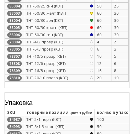
ТНТ-50/25 син (КВТ)
50
25
1
85004
ТНТ-60/30 желт (КВТ)
60
30
1
83003
ТНТ-60/30 зел (КВТ)
60
30
1
83004
ТНТ-60/30 красн (КВТ)
60
30
1
83005
ТНТ-60/30 син (КВТ)
60
30
1
83006
ТНТ-4/2 прозр (КВТ)
4
2
0
78304
ТНТ-6/3 прозр (КВТ)
6
3
0
78305
ТНТ-10/5 прозр (КВТ)
10
5
0
78307
ТНТ-12/6 прозр (КВТ)
12
6
0
78308
ТНТ-16/8 прозр (КВТ)
16
8
0
78309
ТНТ-20/10 прозр (КВТ)
20
10
0
78310
Упаковка
SKU
товарные позиции
кол-во в упаковк
цвет трубки
ТНТ-2/1 черн (КВТ)
100
84987
ТНТ-3/1,5 черн (КВТ)
50
84993
ТНТ-4/2 черн (КВТ)
50
84317