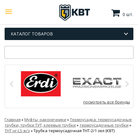
0 шт.
КАТАЛОГ ТОВАРОВ
посмотреть все бренды
Главная
»
Муфты, наконечники
»
Термоусадка: термоусадочные
трубки, трубки ТУТ, клеевые трубки
»
термоусадочные трубки
»
ТНТ нг-LS-ж/з
»
Трубка термоусадочная ТНТ-2/1 зел (КВТ)