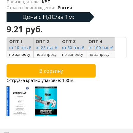
Производитель:
КВТ
Страна происхождения:
Россия
Цена с НДС/за 1м:
9.21 руб.
ОПТ 1
ОПТ 2
ОПТ 3
ОПТ 4
от 10 тыс. ₽
от 25 тыс. ₽
от 50 тыс. ₽
от 100 тыс. ₽
по запросу
по запросу
по запросу
по запросу
Отгрузка кратно упаковке: 100 м.