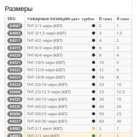
Размеры
SKU
товарные позиции
D
d
S
цвет трубки
(мм)
(мм)
ТНТ-2/1 черн (КВТ)
2
1
0
84987
ТНТ-3/1,5 черн (КВТ)
3
1.5
0
84993
ТНТ-4/2 черн (КВТ)
4
2
0
84317
ТНТ-6/3 черн (КВТ)
6
3
0
84319
ТНТ-8/4 черн (КВТ)
8
4
0
84320
ТНТ-10/5 черн (КВТ)
10
5
0
84321
ТНТ-12/6 черн (КВТ)
12
6
0
84322
ТНТ-16/8 черн (КВТ)
16
8
0
84323
ТНТ-20/10 черн (КВТ)
20
10
0
84324
ТНТ-25/12.5 черн (КВТ)
25
12.5
1
85000
ТНТ-30/15 черн (КВТ)
30
15
1
84325
ТНТ-40/20 черн (КВТ)
40
20
1
84326
ТНТ-50/25 черн (КВТ)
50
25
1
85006
ТНТ-60/30 черн (КВТ)
60
30
1
84327
ТНТ-2/1 желт (КВТ)
2
1
0
84982
ТНТ-2/1 зел (КВТ)
2
1
0
84983