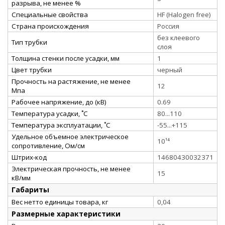
разрыва, не менее %
Специальные свойства
HF (Halogen free)
Страна происхождения
Россия
без клеевого
Тип трубки
слоя
Толщина стенки после усадки, мм
1
Цвет трубки
черный
Прочность на растяжение, не менее
12
Мпа
Рабочее напряжение, до (кВ)
0.69
Температура усадки, ˚С
80...110
Температура эксплуатации, ˚С
-55...+115
Удельное объемное электрическое
10¹⁴
сопротивление, Ом/см
Штрих-код
14680430032371
Электрическая прочность, не менее
15
кВ/мм
Габариты
Вес нетто единицы товара, кг
0,04
Размерные характеристики