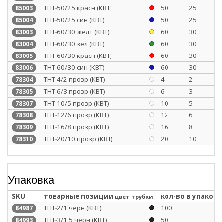
ТНТ-50/25 красн (КВТ)
50
25
1
85003
ТНТ-50/25 син (КВТ)
50
25
1
85004
ТНТ-60/30 желт (КВТ)
60
30
1
83003
ТНТ-60/30 зел (КВТ)
60
30
1
83004
ТНТ-60/30 красн (КВТ)
60
30
1
83005
ТНТ-60/30 син (КВТ)
60
30
1
83006
ТНТ-4/2 прозр (КВТ)
4
2
0
78304
ТНТ-6/3 прозр (КВТ)
6
3
0
78305
ТНТ-10/5 прозр (КВТ)
10
5
0
78307
ТНТ-12/6 прозр (КВТ)
12
6
0
78308
ТНТ-16/8 прозр (КВТ)
16
8
0
78309
ТНТ-20/10 прозр (КВТ)
20
10
0
78310
Упаковка
SKU
товарные позиции
кол-во в упаковк
цвет трубки
ТНТ-2/1 черн (КВТ)
100
84987
ТНТ-3/1,5 черн (КВТ)
50
84993