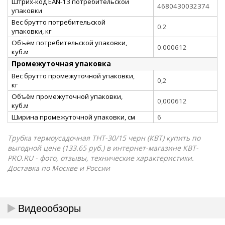
Штрих-код EAN-13 потребительской
4680430032374
упаковки
Вес брутто потребительской
0.2
упаковки, кг
Объём потребительской упаковки,
0.000612
куб.м
Промежуточная упаковка
Вес брутто промежуточной упаковки,
0,2
кг
Объём промежуточной упаковки,
0,000612
куб.м
Ширина промежуточной упаковки, см
6
Трубка термоусадочная ТНТ-30/15 черн (КВТ) купить по
выгодной цене (133.65 руб.) в интернет-магазине КВТ-
PRO.RU - фото, отзывы, технические характеристики.
Доставка по Москве и России
Видеообзоры