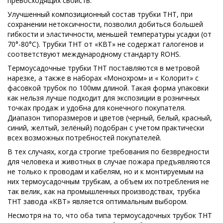
превосходящих свойств.
Улучшенный композиционный состав трубки ТНТ, при
сохранении нетоксичности, позволил добиться большей
гибкости и эластичности, меньшей температуры усадки (от
70°-80°С). Трубки ТНТ от «КВТ» не содержат галогенов и
соответствуют международному стандарту ROHS.
Термоусадочные трубки ТНТ поставляются в метровой
нарезке, а также в наборах «Монохром» и « Колорит» с
фасовкой трубок по 100мм длиной. Такая форма упаковки
как нельзя лучше подходит для экспозиции в розничных
точках продаж и удобна для конечного покупателя.
Диапазон типоразмеров и цветов (черный, белый, красный,
синий, желтый, зелёный) подобран с учетом практически
всех возможных потребностей покупателей.
В тех случаях, когда строгие требования по безвредности
для человека и животных в случае пожара предъявляются
не только к проводам и кабелям, но и к монтируемым на
них термоусадочным трубкам, а объем их потребления не
так велик, как на промышленных производствах, трубка
ТНТ завода «КВТ» является оптимальным выбором.
Несмотря на то, что оба типа термоусадочных трубок ТНТ