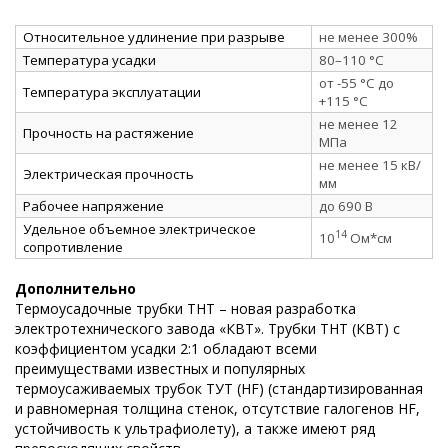
Относительное удлинение при разрыве
не менее 300%
Температура усадки
80–110 °C
от -55 °C до
Температура эксплуатации
+115 °C
не менее 12
Прочность на растяжение
МПа
не менее 15 кВ/
Электрическая прочность
мм
Рабочее напряжение
до 690 В
Удельное объемное электрическое
14
10
Ом*см
сопротивление
Дополнительно
Термоусадочные трубки ТНТ – новая разработка
электротехнического завода «КВТ». Трубки ТНТ (КВТ) с
коэффициентом усадки 2:1 обладают всеми
преимуществами известных и популярных
термоусаживаемых трубок ТУТ (HF) (стандартизированная
и равномерная толщина стенок, отсутствие галогенов HF,
устойчивость к ультрафиолету), а также имеют ряд