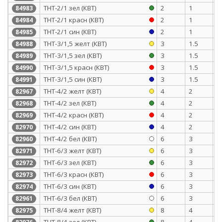
ТНТ-2/1 зел (КВТ)
2
1
0
84983
ТНТ-2/1 красн (КВТ)
2
1
0
84984
ТНТ-2/1 син (КВТ)
2
1
0
84985
ТНТ-3/1,5 желт (КВТ)
3
1.5
0
84988
ТНТ-3/1,5 зел (КВТ)
3
1.5
0
84989
ТНТ-3/1,5 красн (КВТ)
3
1.5
0
84990
ТНТ-3/1,5 син (КВТ)
3
1.5
0
84991
ТНТ-4/2 желт (КВТ)
4
2
0
82967
ТНТ-4/2 зел (КВТ)
4
2
0
82968
ТНТ-4/2 красн (КВТ)
4
2
0
82969
ТНТ-4/2 син (КВТ)
4
2
0
82970
ТНТ-4/2 бел (КВТ)
6
3
0
82960
ТНТ-6/3 желт (КВТ)
6
3
0
82971
ТНТ-6/3 зел (КВТ)
6
3
0
82972
ТНТ-6/3 красн (КВТ)
6
3
0
82973
ТНТ-6/3 син (КВТ)
6
3
0
82974
ТНТ-6/3 бел (КВТ)
6
3
0
82961
ТНТ-8/4 желт (КВТ)
8
4
0
82975
ТНТ-8/4 зел (КВТ)
8
4
0