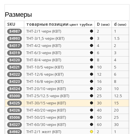
Размеры
SKU
товарные позиции
D
d
S
цвет трубки
(мм)
(мм)
ТНТ-2/1 черн (КВТ)
2
1
0
84987
ТНТ-3/1,5 черн (КВТ)
3
1.5
0
84993
ТНТ-4/2 черн (КВТ)
4
2
0
84317
ТНТ-6/3 черн (КВТ)
6
3
0
84319
ТНТ-8/4 черн (КВТ)
8
4
0
84320
ТНТ-10/5 черн (КВТ)
10
5
0
84321
ТНТ-12/6 черн (КВТ)
12
6
0
84322
ТНТ-16/8 черн (КВТ)
16
8
0
84323
ТНТ-20/10 черн (КВТ)
20
10
0
84324
ТНТ-25/12.5 черн (КВТ)
25
12.5
1
85000
ТНТ-30/15 черн (КВТ)
30
15
1
84325
ТНТ-40/20 черн (КВТ)
40
20
1
84326
ТНТ-50/25 черн (КВТ)
50
25
1
85006
ТНТ-60/30 черн (КВТ)
60
30
1
84327
ТНТ-2/1 желт (КВТ)
2
1
0
84982