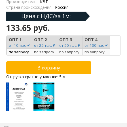
Производитель:
КВТ
Страна происхождения:
Россия
Цена с НДС/за 1м:
133.65 руб.
ОПТ 1
ОПТ 2
ОПТ 3
ОПТ 4
от 10 тыс. ₽
от 25 тыс. ₽
от 50 тыс. ₽
от 100 тыс. ₽
по запросу
по запросу
по запросу
по запросу
Отгрузка кратно упаковке: 5 м.