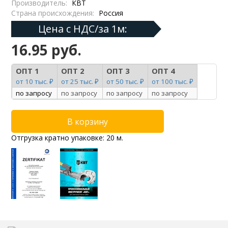
Производитель:
КВТ
Страна происхождения:
Россия
Цена с НДС/за 1м:
16.95 руб.
ОПТ 1
ОПТ 2
ОПТ 3
ОПТ 4
от 10 тыс. ₽
от 25 тыс. ₽
от 50 тыс. ₽
от 100 тыс. ₽
по запросу
по запросу
по запросу
по запросу
Отгрузка кратно упаковке: 20 м.