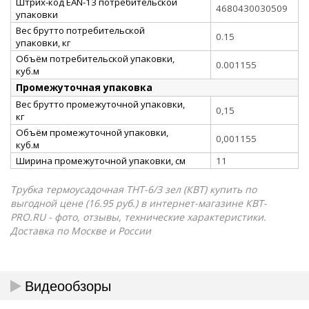
Штрих-код EAN-13 потребительской
4680430030509
упаковки
Вес брутто потребительской
0.15
упаковки, кг
Объём потребительской упаковки,
0.001155
куб.м
Промежуточная упаковка
Вес брутто промежуточной упаковки,
0,15
кг
Объём промежуточной упаковки,
0,001155
куб.м
Ширина промежуточной упаковки, см
11
Трубка термоусадочная ТНТ-6/3 зел (КВТ) купить по
выгодной цене (16.95 руб.) в интернет-магазине КВТ-
PRO.RU - фото, отзывы, технические характеристики.
Доставка по Москве и России
Видеообзоры