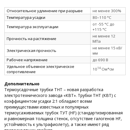
Относительное удлинение при разрыве
не менее 300%
Температура усадки
80–110 °C
от -55 °C до
Температура эксплуатации
+115 °C
не менее 12
Прочность на растяжение
МПа
не менее 15 кВ/
Электрическая прочность
мм
Рабочее напряжение
до 690 В
Удельное объемное электрическое
14
10
Ом*см
сопротивление
Дополнительно
Термоусадочные трубки ТНТ – новая разработка
электротехнического завода «КВТ». Трубки ТНТ (КВТ) с
коэффициентом усадки 2:1 обладают всеми
преимуществами известных и популярных
термоусаживаемых трубок ТУТ (HF) (стандартизированная
и равномерная толщина стенок, отсутствие галогенов HF,
устойчивость к ультрафиолету), а также имеют ряд