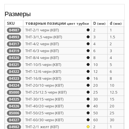
Размеры
SKU
товарные позиции
D
d
S
цвет трубки
(мм)
(мм)
ТНТ-2/1 черн (КВТ)
2
1
0
84987
ТНТ-3/1,5 черн (КВТ)
3
1.5
0
84993
ТНТ-4/2 черн (КВТ)
4
2
0
84317
ТНТ-6/3 черн (КВТ)
6
3
0
84319
ТНТ-8/4 черн (КВТ)
8
4
0
84320
ТНТ-10/5 черн (КВТ)
10
5
0
84321
ТНТ-12/6 черн (КВТ)
12
6
0
84322
ТНТ-16/8 черн (КВТ)
16
8
0
84323
ТНТ-20/10 черн (КВТ)
20
10
0
84324
ТНТ-25/12.5 черн (КВТ)
25
12.5
1
85000
ТНТ-30/15 черн (КВТ)
30
15
1
84325
ТНТ-40/20 черн (КВТ)
40
20
1
84326
ТНТ-50/25 черн (КВТ)
50
25
1
85006
ТНТ-60/30 черн (КВТ)
60
30
1
84327
ТНТ-2/1 желт (КВТ)
2
1
0
84982