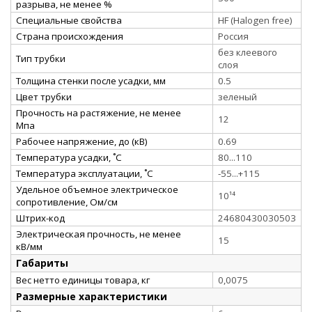
разрыва, не менее %
Специальные свойства
HF (Halogen free)
Страна происхождения
Россия
без клеевого
Тип трубки
слоя
Толщина стенки после усадки, мм
0.5
Цвет трубки
зеленый
Прочность на растяжение, не менее
12
Мпа
Рабочее напряжение, до (кВ)
0.69
Температура усадки, ˚С
80...110
Температура эксплуатации, ˚С
-55...+115
Удельное объемное электрическое
10¹⁴
сопротивление, Ом/см
Штрих-код
24680430030503
Электрическая прочность, не менее
15
кВ/мм
Габариты
Вес нетто единицы товара, кг
0,0075
Размерные характеристики