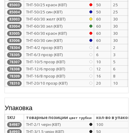
ТНТ-50/25 красн (КВТ)
50
25
1
85003
ТНТ-50/25 син (КВТ)
50
25
1
85004
ТНТ-60/30 желт (КВТ)
60
30
1
83003
ТНТ-60/30 зел (КВТ)
60
30
1
83004
ТНТ-60/30 красн (КВТ)
60
30
1
83005
ТНТ-60/30 син (КВТ)
60
30
1
83006
ТНТ-4/2 прозр (КВТ)
4
2
0
78304
ТНТ-6/3 прозр (КВТ)
6
3
0
78305
ТНТ-10/5 прозр (КВТ)
10
5
0
78307
ТНТ-12/6 прозр (КВТ)
12
6
0
78308
ТНТ-16/8 прозр (КВТ)
16
8
0
78309
ТНТ-20/10 прозр (КВТ)
20
10
0
78310
Упаковка
SKU
товарные позиции
кол-во в упаковк
цвет трубки
ТНТ-2/1 черн (КВТ)
100
84987
ТНТ-3/1,5 черн (КВТ)
50
84993