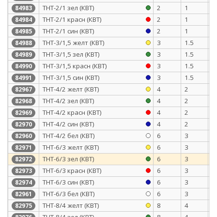
ТНТ-2/1 зел (КВТ)
2
1
0
84983
ТНТ-2/1 красн (КВТ)
2
1
0
84984
ТНТ-2/1 син (КВТ)
2
1
0
84985
ТНТ-3/1,5 желт (КВТ)
3
1.5
0
84988
ТНТ-3/1,5 зел (КВТ)
3
1.5
0
84989
ТНТ-3/1,5 красн (КВТ)
3
1.5
0
84990
ТНТ-3/1,5 син (КВТ)
3
1.5
0
84991
ТНТ-4/2 желт (КВТ)
4
2
0
82967
ТНТ-4/2 зел (КВТ)
4
2
0
82968
ТНТ-4/2 красн (КВТ)
4
2
0
82969
ТНТ-4/2 син (КВТ)
4
2
0
82970
ТНТ-4/2 бел (КВТ)
6
3
0
82960
ТНТ-6/3 желт (КВТ)
6
3
0
82971
ТНТ-6/3 зел (КВТ)
6
3
0
82972
ТНТ-6/3 красн (КВТ)
6
3
0
82973
ТНТ-6/3 син (КВТ)
6
3
0
82974
ТНТ-6/3 бел (КВТ)
6
3
0
82961
ТНТ-8/4 желт (КВТ)
8
4
0
82975
ТНТ-8/4 зел (КВТ)
8
4
0