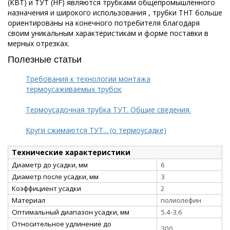
(КВТ) и ТУТ (HF) являются трубками общепромышленного
назначения и широкого использования , трубки ТНТ больше
ориентированы на конечного потребителя благодаря
своим уникальным характеристикам и форме поставки в
мерных отрезках.
Полезные статьи
Требования к технологии монтажа
термоусаживаемых трубок
Термоусадочная трубка ТУТ. Общие сведения.
Круги сжимаются ТУТ... (о термоусадке)
Технические характеристики
Диаметр до усадки, мм
6
Диаметр после усадки, мм
3
Коэффициент усадки
2
Материал
полиолефин
Оптимальный диапазон усадки, мм
5.4-3.6
Относительное удлинение до
300