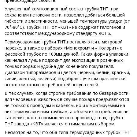
превосходящих свойств.
Улучшенный композиционный состав трубки ТНТ, при
сохранении нетоксичности, позволил добиться большей
гибкости и эластичности, меньшей температуры усадки (от
70°-80°С). Трубки ТНТ от «КВТ» не содержат галогенов и
соответствуют международному стандарту ROHS.
Термоусадочные трубки ТНТ поставляются в метровой
нарезке, а также в наборах «Монохром» и « Колорит» с
фасовкой трубок по 100мм длиной. Такая форма упаковки
как нельзя лучше подходит для экспозиции в розничных
точках продаж и удобна для конечного покупателя.
Диапазон типоразмеров и цветов (черный, белый, красный,
синий, желтый, зелёный) подобран с учетом практически
всех возможных потребностей покупателей.
В тех случаях, когда строгие требования по безвредности
для человека и животных в случае пожара предъявляются
не только к проводам и кабелям, но и к монтируемым на
них термоусадочным трубкам, а объем их потребления не
так велик, как на промышленных производствах, трубка
ТНТ завода «КВТ» является оптимальным выбором.
Несмотря на то, что оба типа термоусадочных трубок ТНТ