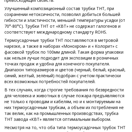
превосходящих свойств.
Улучшенный композиционный состав трубки ТНТ, при
сохранении нетоксичности, позволил добиться большей
гибкости и эластичности, меньшей температуры усадки (от
70°-80°С). Трубки ТНТ от «КВТ» не содержат галогенов и
соответствуют международному стандарту ROHS.
Термоусадочные трубки ТНТ поставляются в метровой
нарезке, а также в наборах «Монохром» и « Колорит» с
фасовкой трубок по 100мм длиной. Такая форма упаковки
как нельзя лучше подходит для экспозиции в розничных
точках продаж и удобна для конечного покупателя.
Диапазон типоразмеров и цветов (черный, белый, красный,
синий, желтый, зелёный) подобран с учетом практически
всех возможных потребностей покупателей.
В тех случаях, когда строгие требования по безвредности
для человека и животных в случае пожара предъявляются
не только к проводам и кабелям, но и к монтируемым на
них термоусадочным трубкам, а объем их потребления не
так велик, как на промышленных производствах, трубка
ТНТ завода «КВТ» является оптимальным выбором.
Несмотря на то, что оба типа термоусадочных трубок ТНТ