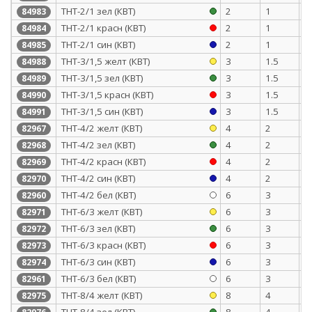
ТНТ-2/1 зел (КВТ)
2
1
0
84983
ТНТ-2/1 красн (КВТ)
2
1
0
84984
ТНТ-2/1 син (КВТ)
2
1
0
84985
ТНТ-3/1,5 желт (КВТ)
3
1.5
0
84988
ТНТ-3/1,5 зел (КВТ)
3
1.5
0
84989
ТНТ-3/1,5 красн (КВТ)
3
1.5
0
84990
ТНТ-3/1,5 син (КВТ)
3
1.5
0
84991
ТНТ-4/2 желт (КВТ)
4
2
0
82967
ТНТ-4/2 зел (КВТ)
4
2
0
82968
ТНТ-4/2 красн (КВТ)
4
2
0
82969
ТНТ-4/2 син (КВТ)
4
2
0
82970
ТНТ-4/2 бел (КВТ)
6
3
0
82960
ТНТ-6/3 желт (КВТ)
6
3
0
82971
ТНТ-6/3 зел (КВТ)
6
3
0
82972
ТНТ-6/3 красн (КВТ)
6
3
0
82973
ТНТ-6/3 син (КВТ)
6
3
0
82974
ТНТ-6/3 бел (КВТ)
6
3
0
82961
ТНТ-8/4 желт (КВТ)
8
4
0
82975
ТНТ-8/4 зел (КВТ)
8
4
0