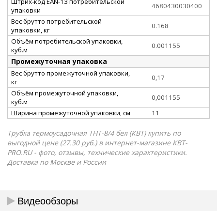
Штрих-код EAN-13 потребительской
4680430030400
упаковки
Вес брутто потребительской
0.168
упаковки, кг
Объём потребительской упаковки,
0.001155
куб.м
Промежуточная упаковка
Вес брутто промежуточной упаковки,
0,17
кг
Объём промежуточной упаковки,
0,001155
куб.м
Ширина промежуточной упаковки, см
11
Трубка термоусадочная ТНТ-8/4 бел (КВТ) купить по
выгодной цене (27.30 руб.) в интернет-магазине КВТ-
PRO.RU - фото, отзывы, технические характеристики.
Доставка по Москве и России
Видеообзоры