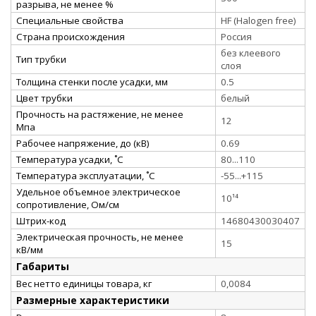
разрыва, не менее %
Специальные свойства
HF (Halogen free)
Страна происхождения
Россия
без клеевого
Тип трубки
слоя
Толщина стенки после усадки, мм
0.5
Цвет трубки
белый
Прочность на растяжение, не менее
12
Мпа
Рабочее напряжение, до (кВ)
0.69
Температура усадки, ˚С
80...110
Температура эксплуатации, ˚С
-55...+115
Удельное объемное электрическое
10¹⁴
сопротивление, Ом/см
Штрих-код
14680430030407
Электрическая прочность, не менее
15
кВ/мм
Габариты
Вес нетто единицы товара, кг
0,0084
Размерные характеристики