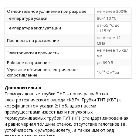
Относительное удлинение при разрыве
не менее 300%
Температура усадки
80–110 °C
от -55 °C до
Температура эксплуатации
+115 °C
не менее 12
Прочность на растяжение
МПа
не менее 15 кВ/
Электрическая прочность
мм
Рабочее напряжение
до 690 В
Удельное объемное электрическое
14
10
Ом*см
сопротивление
Дополнительно
Термоусадочные трубки ТНТ – новая разработка
электротехнического завода «КВТ». Трубки ТНТ (КВТ) с
коэффициентом усадки 2:1 обладают всеми
преимуществами известных и популярных
термоусаживаемых трубок ТУТ (HF) (стандартизированная
и равномерная толщина стенок, отсутствие галогенов HF,
устойчивость к ультрафиолету), а также имеют ряд