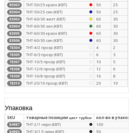
ТНТ-50/25 красн (КВТ)
50
25
1
85003
ТНТ-50/25 син (КВТ)
50
25
1
85004
ТНТ-60/30 желт (КВТ)
60
30
1
83003
ТНТ-60/30 зел (КВТ)
60
30
1
83004
ТНТ-60/30 красн (КВТ)
60
30
1
83005
ТНТ-60/30 син (КВТ)
60
30
1
83006
ТНТ-4/2 прозр (КВТ)
4
2
0
78304
ТНТ-6/3 прозр (КВТ)
6
3
0
78305
ТНТ-10/5 прозр (КВТ)
10
5
0
78307
ТНТ-12/6 прозр (КВТ)
12
6
0
78308
ТНТ-16/8 прозр (КВТ)
16
8
0
78309
ТНТ-20/10 прозр (КВТ)
20
10
0
78310
Упаковка
SKU
товарные позиции
кол-во в упаковк
цвет трубки
ТНТ-2/1 черн (КВТ)
100
84987
ТНТ-3/1,5 черн (КВТ)
50
84993