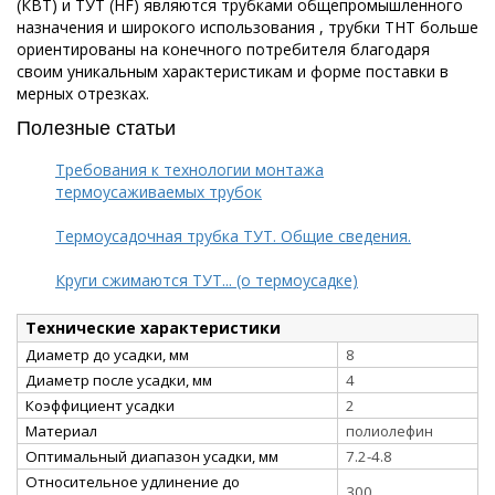
(КВТ) и ТУТ (HF) являются трубками общепромышленного
назначения и широкого использования , трубки ТНТ больше
ориентированы на конечного потребителя благодаря
своим уникальным характеристикам и форме поставки в
мерных отрезках.
Полезные статьи
Требования к технологии монтажа
термоусаживаемых трубок
Термоусадочная трубка ТУТ. Общие сведения.
Круги сжимаются ТУТ... (о термоусадке)
Технические характеристики
Диаметр до усадки, мм
8
Диаметр после усадки, мм
4
Коэффициент усадки
2
Материал
полиолефин
Оптимальный диапазон усадки, мм
7.2-4.8
Относительное удлинение до
300