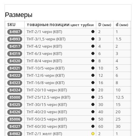
Размеры
SKU
товарные позиции
D
d
S
цвет трубки
(мм)
(мм)
ТНТ-2/1 черн (КВТ)
2
1
0
84987
ТНТ-3/1,5 черн (КВТ)
3
1.5
0
84993
ТНТ-4/2 черн (КВТ)
4
2
0
84317
ТНТ-6/3 черн (КВТ)
6
3
0
84319
ТНТ-8/4 черн (КВТ)
8
4
0
84320
ТНТ-10/5 черн (КВТ)
10
5
0
84321
ТНТ-12/6 черн (КВТ)
12
6
0
84322
ТНТ-16/8 черн (КВТ)
16
8
0
84323
ТНТ-20/10 черн (КВТ)
20
10
0
84324
ТНТ-25/12.5 черн (КВТ)
25
12.5
1
85000
ТНТ-30/15 черн (КВТ)
30
15
1
84325
ТНТ-40/20 черн (КВТ)
40
20
1
84326
ТНТ-50/25 черн (КВТ)
50
25
1
85006
ТНТ-60/30 черн (КВТ)
60
30
1
84327
ТНТ-2/1 желт (КВТ)
2
1
0
84982