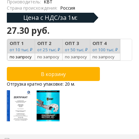
Производитель:
КВТ
Страна происхождения:
Россия
Цена с НДС/за 1м:
27.30 руб.
ОПТ 1
ОПТ 2
ОПТ 3
ОПТ 4
от 10 тыс. ₽
от 25 тыс. ₽
от 50 тыс. ₽
от 100 тыс. ₽
по запросу
по запросу
по запросу
по запросу
Отгрузка кратно упаковке: 20 м.