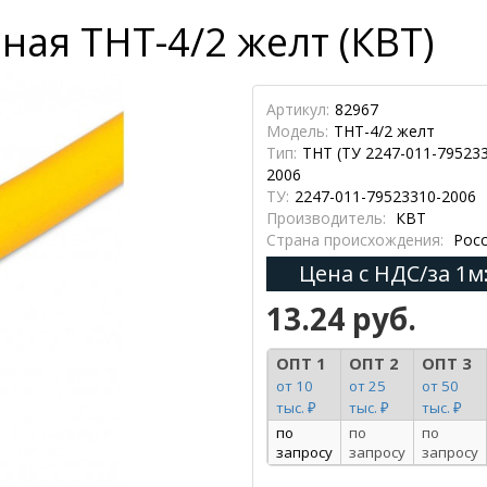
ная ТНТ-4/2 желт (КВТ)
Артикул:
82967
Модель:
ТНТ-4/2 желт
Тип:
ТНТ (ТУ 2247-011-79523
2006
ТУ:
2247-011-79523310-2006
Производитель:
КВТ
Страна происхождения:
Росс
Цена с НДС/за 1м
13.24 руб.
ОПТ 1
ОПТ 2
ОПТ 3
от 10
от 25
от 50
тыс. ₽
тыс. ₽
тыс. ₽
по
по
по
запросу
запросу
запросу