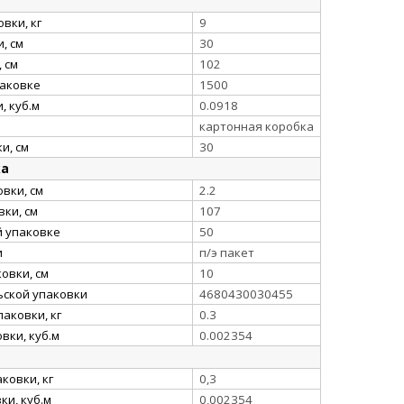
вки, кг
9
, см
30
 см
102
паковке
1500
, куб.м
0.0918
картонная коробка
и, см
30
ка
вки, см
2.2
ки, см
107
й упаковке
50
и
п/э пакет
овки, см
10
ьской упаковки
4680430030455
аковки, кг
0.3
вки, куб.м
0.002354
ковки, кг
0,3
и, куб.м
0,002354