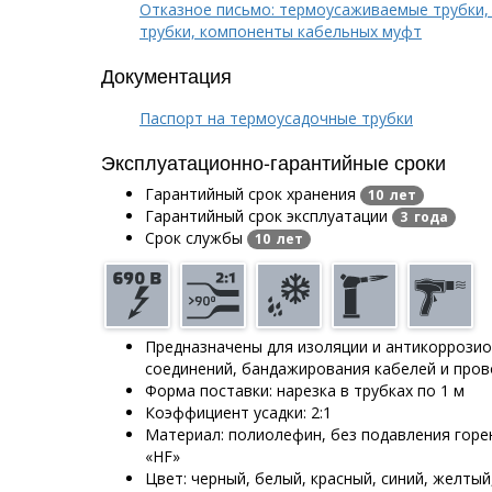
Отказное письмо: термоусаживаемые трубки,
трубки, компоненты кабельных муфт
Документация
Паспорт на термоусадочные трубки
Эксплуатационно-гарантийные сроки
Гарантийный срок хранения
10 лет
Гарантийный срок эксплуатации
3 года
Срок службы
10 лет
Предназначены для изоляции и антикоррози
соединений, бандажирования кабелей и про
Форма поставки: нарезка в трубках по 1 м
Коэффициент усадки: 2:1
Материал: полиолефин, без подавления горе
«HF»
Цвет: черный, белый, красный, синий, желтый