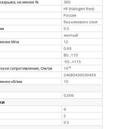
разрыва, не менее %
300
HF (Halogen free)
Россия
без клеевого слоя
 мм
0.5
желтый
 менее Мпа
12
0.69
80...110
-55...+115
ское сопротивление, Ом/см
10¹⁴
24680430030459
менее кВ/мм
15
0,006
ки
4
2
0.5