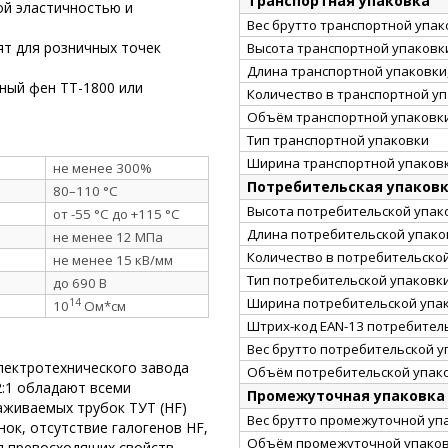
Транспортная упаковка
й эластичностью и
Вес брутто транспортной упако
ят для розничных точек
Высота транспортной упаковки
Длина транспортной упаковки,
ный фен ТТ-1800 или
Количество в транспортной у
Объём транспортной упаковки
Тип транспортной упаковки
Ширина транспортной упаковк
не менее 300%
Потребительская упаков
80–110 °C
Высота потребительской упако
от -55 °C до +115 °C
Длина потребительской упаков
не менее 12 МПа
Количество в потребительско
не менее 15 кВ/мм
Тип потребительской упаковк
до 690 В
Ширина потребительской упак
14
10
Ом*см
Штрих-код EAN-13 потребител
Вес брутто потребительской уп
лектротехнического завода
Объём потребительской упако
2:1 обладают всеми
Промежуточная упаковка
аживаемых трубок ТУТ (HF)
Вес брутто промежуточной упа
ок, отсутствие галогенов HF,
Объём промежуточной упаковк
д превосходящих свойств.