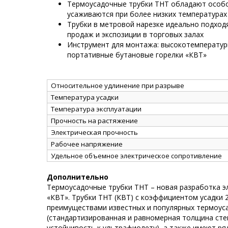
Термоусадочные трубки ТНТ обладают особо
усаживаются при более низких температурах
Трубки в метровой нарезке идеально подход
продаж и экспозиции в торговых залах
Инструмент для монтажа: высокотемператур
портативные бутановые горелки «КВТ»
Относительное удлинение при разрыве
Температура усадки
Температура эксплуатации
Прочность на растяжение
Электрическая прочность
Рабочее напряжение
Удельное объемное электрическое сопротивление
Дополнительно
Термоусадочные трубки ТНТ – новая разработка э
«КВТ». Трубки ТНТ (КВТ) с коэффициентом усадки 
преимуществами известных и популярных термоус
(стандартизированная и равномерная толщина стен
устойчивость к ультрафиолету), а также имеют ря