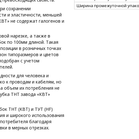
Ширина промежуточной упако
ри сохранении
сти и эластичности, меньшей
«КВТ» не содержат галогенов и
вой нарезке, а также в
ок по 100мм длиной. Такая
спозиции в розничных точках
зон типоразмеров и цветов
 подобран с учетом
телей.
едности для человека и
ко к проводам и кабелям, но
 а объем их потребления не
рубка ТНТ завода «КВТ»
ок ТНТ (КВТ) и ТУТ (HF)
ия и широкого использования
 потребителя благодаря
ки в мерных отрезках.