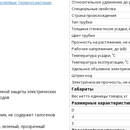
Относительное удлинение до 
 клеевые термоусадочные
Специальные свойства
Страна происхождения
Тип трубки
Толщина стенки после усадки,
Цвет трубки
Прочность на растяжение, не
Рабочее напряжение, до (кВ)
Температура усадки, ˚С
Температура эксплуатации, ˚С
Удельное объемное электриче
Штрих-код
Электрическая прочность, не 
Габариты
онной защиты электрических
Вес нетто единицы товара, кг
водов
Размерные характеристи
D
ния, не содержит галогенов
d
S
, зеленый, прозрачный