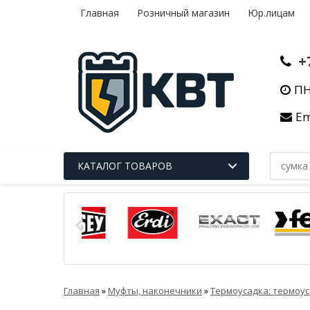
Главная
Розничный магазин
Юр.лицам
+
ПН
Em
КАТАЛОГ ТОВАРОВ
Главная
»
Муфты, наконечники
»
Термоусадка: термоус