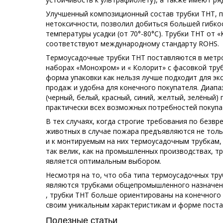
Улучшенный композиционный состав трубки ТНТ, п
нетоксичности, позволил добиться большей гибко
температуры усадки (от 70°-80°С). Трубки ТНТ от 
соответствуют международному стандарту ROHS.
Термоусадочные трубки ТНТ поставляются в метро
наборах «Монохром» и « Колорит» с фасовкой труб
форма упаковки как нельзя лучше подходит для эк
продаж и удобна для конечного покупателя. Диапа
(черный, белый, красный, синий, желтый, зелёный)
практически всех возможных потребностей покупа
В тех случаях, когда строгие требования по безвр
животных в случае пожара предъявляются не толь
и к монтируемым на них термоусадочным трубкам,
так велик, как на промышленных производствах, т
является оптимальным выбором.
Несмотря на то, что оба типа термоусадочных труб
являются трубками общепромышленного назначен
, трубки ТНТ больше ориентированы на конечного
своим уникальным характеристикам и форме постав
Полезные статьи