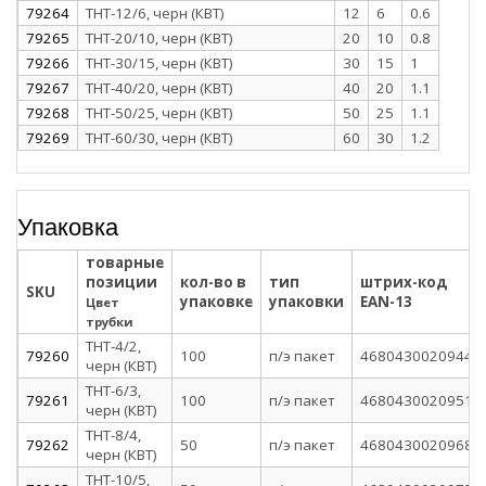
79264
ТНТ-12/6, черн (КВТ)
12
6
0.6
79265
ТНТ-20/10, черн (КВТ)
20
10
0.8
79266
ТНТ-30/15, черн (КВТ)
30
15
1
79267
ТНТ-40/20, черн (КВТ)
40
20
1.1
79268
ТНТ-50/25, черн (КВТ)
50
25
1.1
79269
ТНТ-60/30, черн (КВТ)
60
30
1.2
Упаковка
товарные
позиции
кол-во в
тип
штрих-код
SKU
упаковке
упаковки
EAN-13
Цвет
трубки
ТНТ-4/2,
79260
100
п/э пакет
4680430020944
черн (КВТ)
ТНТ-6/3,
79261
100
п/э пакет
4680430020951
черн (КВТ)
ТНТ-8/4,
79262
50
п/э пакет
4680430020968
черн (КВТ)
ТНТ-10/5,