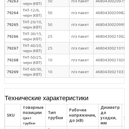
79263
50
п/э пакет
4680430020975
черн (КВТ)
ТНТ-12/6,
79264
50
п/э пакет
4680430020982
черн (КВТ)
ТНТ-20/10,
79265
50
п/э пакет
4680430020999
черн (КВТ)
ТНТ-30/15,
79266
25
п/э пакет
4680430021002
черн (КВТ)
ТНТ-40/20,
79267
25
п/э пакет
4680430021019
черн (КВТ)
ТНТ-50/25,
79268
10
п/э пакет
4680430021026
черн (КВТ)
ТНТ-60/30,
79269
10
п/э пакет
4680430021033
черн (КВТ)
Технические характеристики
товарные
Диаметр
Д
Рабочее
позиции
Тип
до
по
SKU
напряжение,
трубки
усадки,
ус
Цвет
до (кВ)
мм
м
трубки