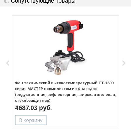
Сопутствующие товары
Фен технический высокотемпературный ТТ-1800
Г
серия МАСТЕР с комплектом из 4 насадок
(редукционная, рефлекторная, широкая щелевая,
стеклозащитная)
4687.03 руб.