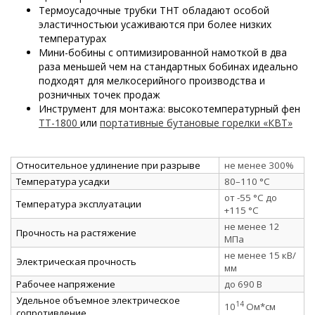
Термоусадочные трубки ТНТ обладают особой
эластичностьюи усаживаются при более низких
температурах
Мини-бобины с оптимизированной намоткой в два
раза меньшей чем на стандартных бобинах идеально
подходят для мелкосерийного производства и
розничных точек продаж
Инструмент для монтажа: высокотемпературный фен
ТТ-1800
или
портативные бутановые горелки «КВТ»
Относительное удлинение при разрыве
не менее 300%
Температура усадки
80–110 °C
от -55 °C до
Температура эксплуатации
+115 °C
не менее 12
Прочность на растяжение
МПа
не менее 15 кВ/
Электрическая прочность
мм
Рабочее напряжение
до 690 В
Удельное объемное электрическое
14
10
Ом*см
сопротивление