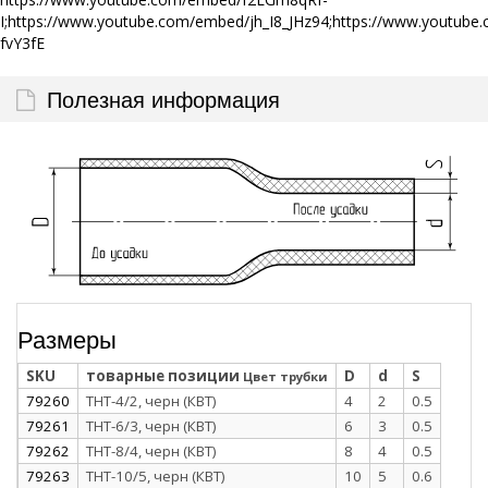
I;https://www.youtube.com/embed/jh_I8_JHz94;https://www.yout
fvY3fE
Полезная информация
Размеры
SKU
товарные позиции
D
d
S
Цвет трубки
79260
ТНТ-4/2, черн (КВТ)
4
2
0.5
79261
ТНТ-6/3, черн (КВТ)
6
3
0.5
79262
ТНТ-8/4, черн (КВТ)
8
4
0.5
79263
ТНТ-10/5, черн (КВТ)
10
5
0.6