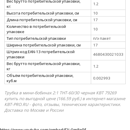
Вес брутто потребительской упаковки,
1.2
кг:
Высота потребительской упаковки, см
10
Длина потребительской упаковки, см
17
Количество в потребительской
10
упаковке
Тип потребительской упаковки
п/э пакет
Ширина потребительской упаковки, см
17
Штрих-код EAN-13 потребительской
4680430021033
упаковки
Вес брутто потребительской упаковки,
1.2
кг
Объём потребительской упаковки,
0.002993
куб.м
Трубка в мини-бобинах 2:1 ТНТ-60/30 черная КВТ 79269
купить по выгодной цене (166.59 руб.) в интернет-магазине
КВТ-PRO.RU - фото, отзывы, технические характеристики.
Доставка по Москве и России
https://www.youtube.com/embed/f2LGm8qRf-