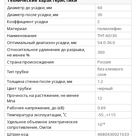
Технические характеристики
Диаметр до усадки, мм
60
Диаметр после усадки, мм
30
Коэффициент усадки
2
Материал
полиолефин
Наименование
ТНТ-60/30
Оптимальный диапазон усадки, мм
54.0-36.0
Относительное удлинение до разрыва,
300
не менее %
Страна происхождения
Россия
без клеевого
Тип трубки
слоя
Толщина стенки после усадки, мм
1.2
Цвет трубки
черный
Прочность на растяжение, не менее
12
Мпа
Рабочее напряжение, до (кВ)
0.69
Температура эксплуатации, ˚С
-55...+115
Удельное объемное электрическое
10¹⁴
сопротивление, Ом/см
Штрих-код
4680430021033