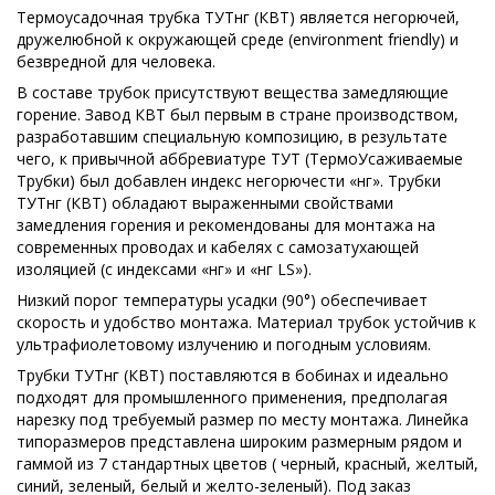
Термоусадочная трубка ТУТнг (КВТ) является негорючей,
дружелюбной к окружающей среде (environment friendly) и
безвредной для человека.
В составе трубок присутствуют вещества замедляющие
горение. Завод КВТ был первым в стране производством,
разработавшим специальную композицию, в результате
чего, к привычной аббревиатуре ТУТ (ТермоУсаживаемые
Трубки) был добавлен индекс негорючести «нг». Трубки
ТУТнг (КВТ) обладают выраженными свойствами
замедления горения и рекомендованы для монтажа на
современных проводах и кабелях с самозатухающей
изоляцией (с индексами «нг» и «нг LS»).
Низкий порог температуры усадки (90°) обеспечивает
скорость и удобство монтажа. Материал трубок устойчив к
ультрафиолетовому излучению и погодным условиям.
Трубки ТУТнг (КВТ) поставляются в бобинах и идеально
подходят для промышленного применения, предполагая
нарезку под требуемый размер по месту монтажа. Линейка
типоразмеров представлена широким размерным рядом и
гаммой из 7 стандартных цветов ( черный, красный, желтый,
синий, зеленый, белый и желто-зеленый). Под заказ