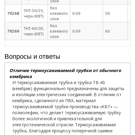
слоя
без
ТНТ-50/25,
79268
клеевого
0.69
50
25
черн (КВТ)
слоя
без
ТНТ-60/30,
79269
клеевого
0.69
60
30
черн (КВТ)
слоя
Вопросы и ответы
Отличие термоусаживаемой трубки от обычного
кембрика
И термоусаживаемая трубка и трубка ТВ-40
(кембрик) функционально предназначены для защиты
и изоляции электрических соединений. В отличии от
кембрика, сделанного из ПВХ, материал
термоусаживаемой трубки производства «КВТ» —
полиолефин, что делает термоусаживаемую трубку
более экологичной и привлекательной для
электротехнической отрасли. Термоусаживаемая
трубка, благодаря процессу поперечной сшивки