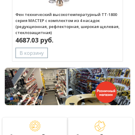
Фен технический высокотемпературный ТТ-1800
Г
серия МАСТЕР с комплектом из 4 насадок
(редукционная, рефлекторная, широкая щелевая,
стеклозащитная)
4687.03 руб.