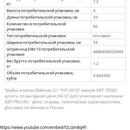
1.2
кг:
Высота потребительской упаковки, см
4
Длина потребительской упаковки, см
33
Количество в потребительской
50
упаковке
Тип потребительской упаковки
п/э пакет
Ширина потребительской упаковки, см
33
Штрих-код EAN-13 потребительской
4680430020999
упаковки
Вес брутто потребительской упаковки,
1.2
кг
Объём потребительской упаковки,
0.004356
куб.м
Трубка в мини-бобинах 2:1 ТНТ-20/10 черная КВТ 79265
купить по выгодной цене (34.57 руб.) в интернет-магазине
КВТ-PRO.RU - фото, отзывы, технические характеристики.
Доставка по Москве и России
https://www.youtube.com/embed/f2LGm8qRf-