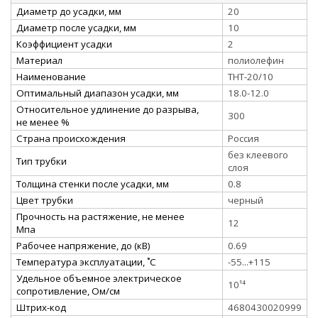
Диаметр до усадки, мм
20
Диаметр после усадки, мм
10
Коэффициент усадки
2
Материал
полиолефин
Наименование
ТНТ-20/10
Оптимальный диапазон усадки, мм
18.0-12.0
Относительное удлинение до разрыва,
300
не менее %
Страна происхождения
Россия
без клеевого
Тип трубки
слоя
Толщина стенки после усадки, мм
0.8
Цвет трубки
черный
Прочность на растяжение, не менее
12
Мпа
Рабочее напряжение, до (кВ)
0.69
Температура эксплуатации, ˚С
-55...+115
Удельное объемное электрическое
10¹⁴
сопротивление, Ом/см
Штрих-код
4680430020999