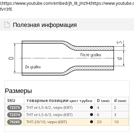
I;https://www.youtube.com/embed/jh_I8_JHz94;https://www.yout
fvY3fE
Полезная информация
Размеры
SKU
товарные позиции
D
d
S
цвет трубки
(мм)
(мм)
ТНТ нг-LS-4/2, черн (КВТ)
4
2
0
72373
ТНТ нг-LS-6/3, черн (КВТ)
6
3
0
72374
ТНТ-20/10, черн (КВТ)
20
10
0
79265