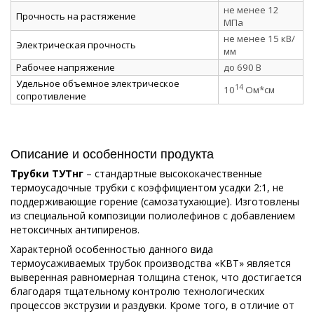
не менее 12
Прочность на растяжение
МПа
не менее 15 кВ/
Электрическая прочность
мм
Рабочее напряжение
до 690 В
Удельное объемное электрическое
14
10
Ом*см
сопротивление
Описание и особенности продукта
Трубки ТУТнг
– стандартные высококачественные
термоусадочные трубки с коэффициентом усадки 2:1, не
поддерживающие горение (самозатухающие). Изготовлены
из специальной композиции полиолефинов с добавлением
нетоксичных антипиренов.
Характерной особенностью данного вида
термоусаживаемых трубок производства «КВТ» является
выверенная равномерная толщина стенок, что достигается
благодаря тщательному контролю технологических
процессов экструзии и раздувки. Кроме того, в отличие от