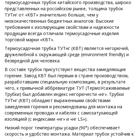
термоусадочных трубок китайского производства, широко
представленных на российском рынке, толщина трубок
ТУТнг от «КВТ» значительно больше, чем у
низкокачественных бюджетных аналогов. Высокие
требования к изолирующим свойствам и надежности
продукции всегда отличали термоусадочные изделия
торговой марки «КВТ».
Термоусадочная трубка ТУТнг (КВТ) является негорючей,
дружелюбной к окружающей среде (environment friendly) и
безвредной для человека.
В составе трубок присутствуют вещества замедляющие
горение. Завод КВТ был первым в стране производством,
разработавшим специальную композицию, в результате
чего, к привычной аббревиатуре ТУТ (ТермоУсаживаемые
Трубки) был добавлен индекс негорючести «нг». Трубки
ТУТнг (КВТ) обладают выраженными свойствами
замедления горения и рекомендованы для монтажа на
современных проводах и кабелях с самозатухающей
изоляцией (с индексами «нг» и «нг LS»).
Низкий порог температуры усадки (90°) обеспечивает
скорость и удобство монтажа. Материал трубок устойчив к