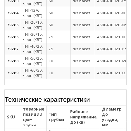
79263
50
п/э пакет
4680430020975
черн (КВТ)
ТНТ-12/6,
79264
50
п/э пакет
4680430020982
черн (КВТ)
ТНТ-20/10,
79265
50
п/э пакет
4680430020999
черн (КВТ)
ТНТ-30/15,
79266
25
п/э пакет
4680430021002
черн (КВТ)
ТНТ-40/20,
79267
25
п/э пакет
4680430021019
черн (КВТ)
ТНТ-50/25,
79268
10
п/э пакет
4680430021026
черн (КВТ)
ТНТ-60/30,
79269
10
п/э пакет
4680430021033
черн (КВТ)
Технические характеристики
товарные
Диаметр
Д
Рабочее
позиции
Тип
до
по
SKU
напряжение,
трубки
усадки,
ус
Цвет
до (кВ)
мм
м
трубки