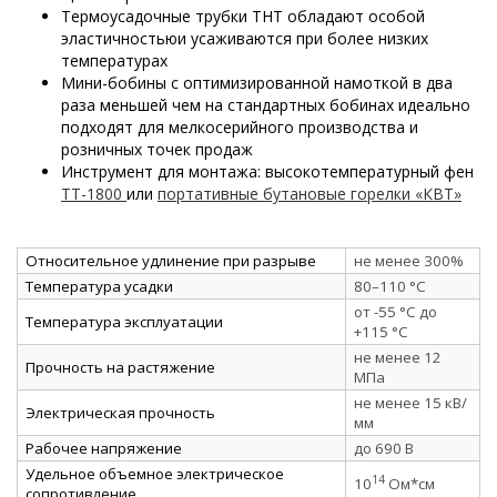
Термоусадочные трубки ТНТ обладают особой
эластичностьюи усаживаются при более низких
температурах
Мини-бобины с оптимизированной намоткой в два
раза меньшей чем на стандартных бобинах идеально
подходят для мелкосерийного производства и
розничных точек продаж
Инструмент для монтажа: высокотемпературный фен
ТТ-1800
или
портативные бутановые горелки «КВТ»
Относительное удлинение при разрыве
не менее 300%
Температура усадки
80–110 °C
от -55 °C до
Температура эксплуатации
+115 °C
не менее 12
Прочность на растяжение
МПа
не менее 15 кВ/
Электрическая прочность
мм
Рабочее напряжение
до 690 В
Удельное объемное электрическое
14
10
Ом*см
сопротивление