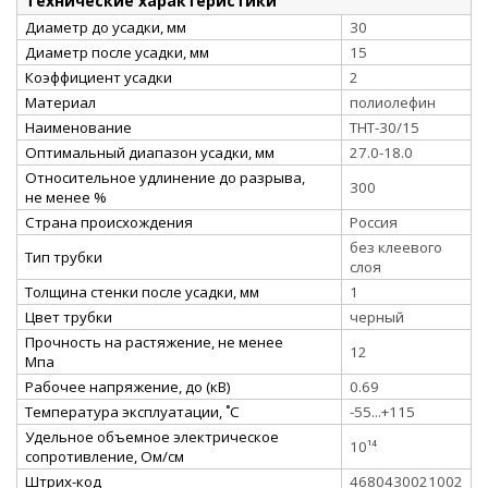
Технические характеристики
Диаметр до усадки, мм
30
Диаметр после усадки, мм
15
Коэффициент усадки
2
Материал
полиолефин
Наименование
ТНТ-30/15
Оптимальный диапазон усадки, мм
27.0-18.0
Относительное удлинение до разрыва,
300
не менее %
Страна происхождения
Россия
без клеевого
Тип трубки
слоя
Толщина стенки после усадки, мм
1
Цвет трубки
черный
Прочность на растяжение, не менее
12
Мпа
Рабочее напряжение, до (кВ)
0.69
Температура эксплуатации, ˚С
-55...+115
Удельное объемное электрическое
10¹⁴
сопротивление, Ом/см
Штрих-код
4680430021002