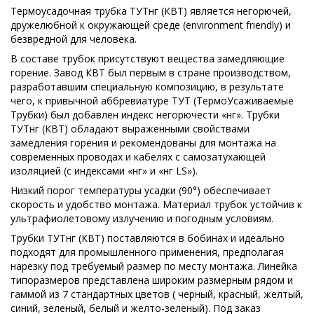
Термоусадочная трубка ТУТнг (КВТ) является негорючей,
дружелюбной к окружающей среде (environment friendly) и
безвредной для человека.
В составе трубок присутствуют вещества замедляющие
горение. Завод КВТ был первым в стране производством,
разработавшим специальную композицию, в результате
чего, к привычной аббревиатуре ТУТ (ТермоУсаживаемые
Трубки) был добавлен индекс негорючести «нг». Трубки
ТУТнг (КВТ) обладают выраженными свойствами
замедления горения и рекомендованы для монтажа на
современных проводах и кабелях с самозатухающей
изоляцией (с индексами «нг» и «нг LS»).
Низкий порог температуры усадки (90°) обеспечивает
скорость и удобство монтажа. Материал трубок устойчив к
ультрафиолетовому излучению и погодным условиям.
Трубки ТУТнг (КВТ) поставляются в бобинах и идеально
подходят для промышленного применения, предполагая
нарезку под требуемый размер по месту монтажа. Линейка
типоразмеров представлена широким размерным рядом и
гаммой из 7 стандартных цветов ( черный, красный, желтый,
синий, зеленый, белый и желто-зеленый). Под заказ