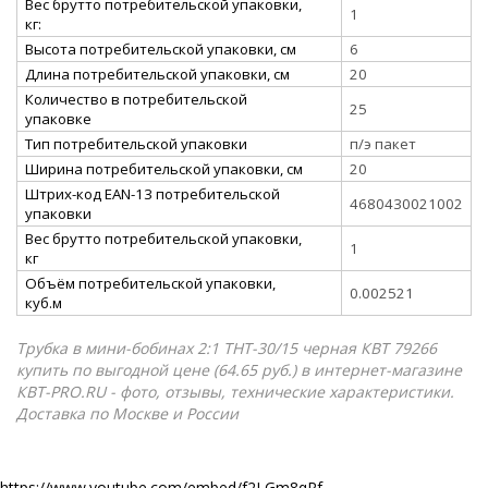
Вес брутто потребительской упаковки,
1
кг:
Высота потребительской упаковки, см
6
Длина потребительской упаковки, см
20
Количество в потребительской
25
упаковке
Тип потребительской упаковки
п/э пакет
Ширина потребительской упаковки, см
20
Штрих-код EAN-13 потребительской
4680430021002
упаковки
Вес брутто потребительской упаковки,
1
кг
Объём потребительской упаковки,
0.002521
куб.м
Трубка в мини-бобинах 2:1 ТНТ-30/15 черная КВТ 79266
купить по выгодной цене (64.65 руб.) в интернет-магазине
КВТ-PRO.RU - фото, отзывы, технические характеристики.
Доставка по Москве и России
https://www.youtube.com/embed/f2LGm8qRf-