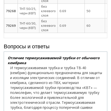
слоя
без
ТНТ-50/25,
79268
клеевого
0.69
50
25
черн (КВТ)
слоя
без
ТНТ-60/30,
79269
клеевого
0.69
60
30
черн (КВТ)
слоя
Вопросы и ответы
Отличие термоусаживаемой трубки от обычного
кембрика
И термоусаживаемая трубка и трубка ТВ-40
(кембрик) функционально предназначены для защиты
и изоляции электрических соединений. В отличии от
кембрика, сделанного из ПВХ, материал
термоусаживаемой трубки производства «КВТ» —
полиолефин, что делает термоусаживаемую трубку
более экологичной и привлекательной для
электротехнической отрасли. Термоусаживаемая
трубка, благодаря процессу поперечной сшивки