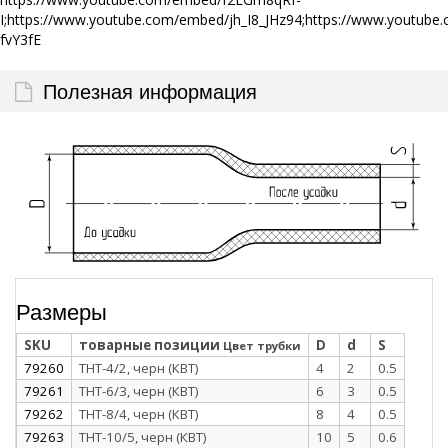
I;https://www.youtube.com/embed/jh_I8_JHz94;https://www.yout
fvY3fE
Полезная информация
Размеры
SKU
товарные позиции
D
d
S
Цвет трубки
79260
ТНТ-4/2, черн (КВТ)
4
2
0.5
79261
ТНТ-6/3, черн (КВТ)
6
3
0.5
79262
ТНТ-8/4, черн (КВТ)
8
4
0.5
79263
ТНТ-10/5, черн (КВТ)
10
5
0.6