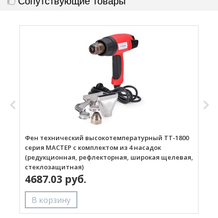
Сопутствующие товары
Фен технический высокотемпературный ТТ-1800
Г
серия МАСТЕР с комплектом из 4 насадок
(редукционная, рефлекторная, широкая щелевая,
стеклозащитная)
4687.03 руб.