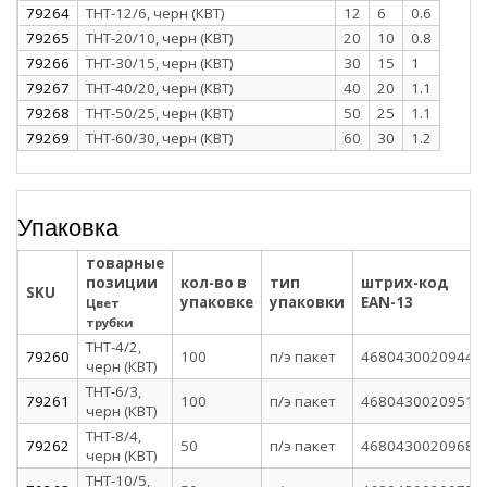
79264
ТНТ-12/6, черн (КВТ)
12
6
0.6
79265
ТНТ-20/10, черн (КВТ)
20
10
0.8
79266
ТНТ-30/15, черн (КВТ)
30
15
1
79267
ТНТ-40/20, черн (КВТ)
40
20
1.1
79268
ТНТ-50/25, черн (КВТ)
50
25
1.1
79269
ТНТ-60/30, черн (КВТ)
60
30
1.2
Упаковка
товарные
позиции
кол-во в
тип
штрих-код
SKU
упаковке
упаковки
EAN-13
Цвет
трубки
ТНТ-4/2,
79260
100
п/э пакет
4680430020944
черн (КВТ)
ТНТ-6/3,
79261
100
п/э пакет
4680430020951
черн (КВТ)
ТНТ-8/4,
79262
50
п/э пакет
4680430020968
черн (КВТ)
ТНТ-10/5,