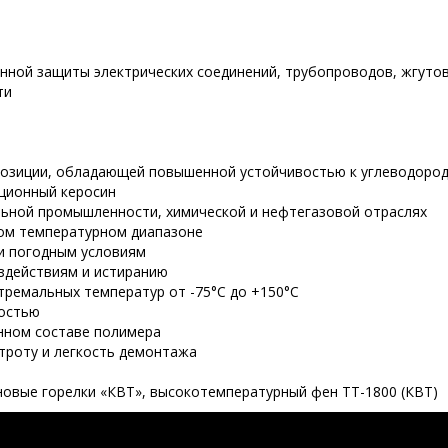
нной защиты электрических соединений, трубопроводов, жгуто
ти
озиции, обладающей повышенной устойчивостью к углеводорода
ационный керосин
ьной промышленности, химической и нефтегазовой отраслях
ком температурном диапазоне
и погодным условиям
здействиям и истиранию
тремальных температур от -75°C до +150°C
костью
нном составе полимера
троту и легкость демонтажа
овые горелки «КВТ», высокотемпературный фен ТТ-1800 (КВТ)