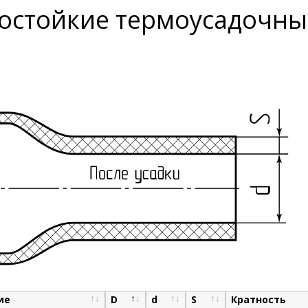
остойкие термоусадочные
ие
D
d
S
Кратность