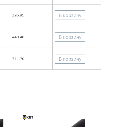
295.85
448.46
711.70