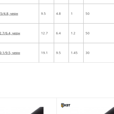
.5/4.8, черн
9.5
4.8
1
50
2.7/6.4, черн
12.7
6.4
1.2
50
9.1/9.5, черн
19.1
9.5
1.45
30