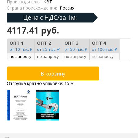
Производитель:
КВТ
Страна происхождения:
Россия
Цена с НДС/за 1м:
4117.41 руб.
ОПТ 1
ОПТ 2
ОПТ 3
ОПТ 4
от 10 тыс. ₽
от 25 тыс. ₽
от 50 тыс. ₽
от 100 тыс. ₽
по запросу
по запросу
по запросу
по запросу
Отгрузка кратно упаковке: 15 м.