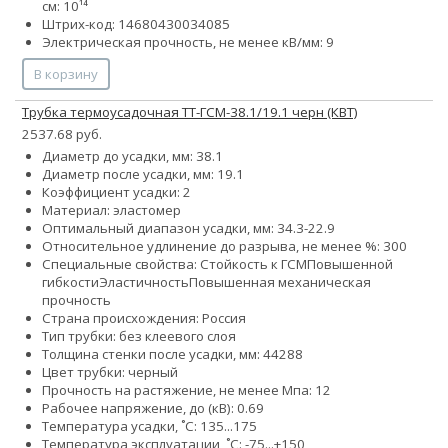
см: 10¹⁴
Штрих-код: 14680430034085
Электрическая прочность, не менее кВ/мм: 9
В корзину
Трубка термоусадочная ТТ-ГСМ-38.1/19.1 черн (КВТ)
2537.68 руб.
Диаметр до усадки, мм: 38.1
Диаметр после усадки, мм: 19.1
Коэффициент усадки: 2
Материал: эластомер
Оптимальный диапазон усадки, мм: 34.3-22.9
Относительное удлинение до разрыва, не менее %: 300
Специальные свойства:
Стойкость к ГСМ
Повышенной
гибкости
Эластичность
Повышенная механическая
прочность
Страна происхождения: Россия
Тип трубки: без клеевого слоя
Толщина стенки после усадки, мм: 44288
Цвет трубки: черный
Прочность на растяжение, не менее Мпа: 12
Рабочее напряжение, до (кВ): 0.69
Температура усадки, ˚С: 135...175
Температура эксплуатации, ˚С: -75...+150