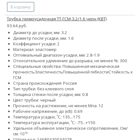
В корзину
Трубка термоусадочная ТТ-ГСМ-3.2/1.6 черн (КВТ)
93.64 руб.
Диаметр до усадки, мм: 3.2
Диаметр после усадки, мм: 1.6
Коэффициент усадки: 2
Материал: эластомер
Оптимальный диапазон усадки, мм: 2.8-1.9
Относительное удлинение до разрыва, не менее %: 300
Специальные свойства:
Повышенная механическая
прочность
Эластичность
Повышенной гибкости
Стойкость к
ГСМ
Страна происхождения: Россия
Тип трубки: без клеевого слоя
Толщина стенки после усадки, мм: 0.8
Цвет трубки: черный
Прочность на растяжение, не менее Мпа: 12
Рабочее напряжение, до (кВ): 0.69
Температура усадки, ˚С: 135...175
Температура эксплуатации, ˚С: -75...+150
Удельное объемное электрическое сопротивление, Ом/
см: 10¹⁴
Штрих-код: 14680430034078