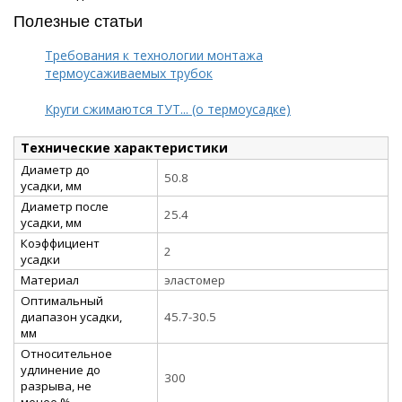
Полезные статьи
Требования к технологии монтажа
термоусаживаемых трубок
Круги сжимаются ТУТ... (о термоусадке)
Технические характеристики
Диаметр до
50.8
усадки, мм
Диаметр после
25.4
усадки, мм
Коэффициент
2
усадки
Материал
эластомер
Оптимальный
диапазон усадки,
45.7-30.5
мм
Относительное
удлинение до
300
разрыва, не
менее %