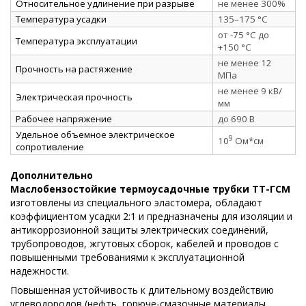
Относительное удлинение при разрыве
не менее 300%
Температура усадки
135–175 °C
от -75 °C до
Температура эксплуатации
+150 °C
не менее 12
Прочность на растяжение
МПа
не менее 9 кВ/
Электрическая прочность
мм
Рабочее напряжение
до 690 В
Удельное объемное электрическое
9
10
Ом*см
сопротивление
Дополнительно
Маслобензостойкие термоусадочные трубки ТТ-ГСМ
изготовлены из специального эластомера, обладают
коэффициентом усадки 2:1 и предназначены для изоляции и
антикоррозионной защиты электрических соединений,
трубопроводов, жгутовых сборок, кабелей и проводов с
повы­шенными требованиями к эксплуатационной
надежности.
Повышен­ная устойчивость к длительному воздействию
углеводородов (нефть, горюче-смазочные материалы,