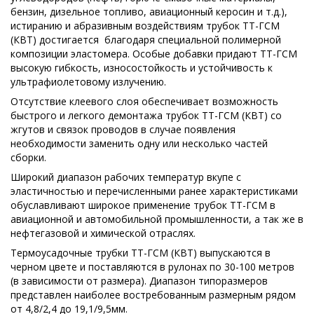
бензин, дизельное топливо, авиационный керосин и т.д.),
истиранию и абразивным воздействиям
трубок ТТ-ГСМ
(КВТ)
достигается благодаря с
пециальной полимерной
композиции эластомера
. Особые добавки придают ТТ-ГСМ
высокую гибкость, износостойкость и устойчивость к
ультрафиолетовому излучению.
Отсутствие клеевого слоя обеспечивает возможность
быстрого и легкого демонтажа трубок ТТ-ГСМ (КВТ) со
жгутов и связок проводов в случае появления
необходимости заменить одну или несколько частей
сборки.
Широкий диапазон рабочих температур вкупе с
эластичностью и перечисленными ранее характеристиками
обуславливают широкое применение трубок ТТ-ГСМ в
авиационной и автомобильной промышленности, а так же в
нефтегазовой и химической отраслях.
Термоусадочные трубки ТТ-ГСМ (КВТ) выпускаются в
черном цвете и поставляются в рулонах по 30-100 метров
(в зависимости от размера). Диапазон типоразмеров
представлен наиболее востребованным размерным рядом
от 4,8/2,4 до 19,1/9,5мм.