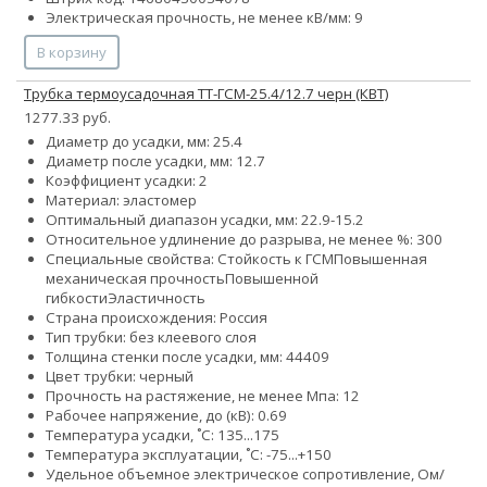
Электрическая прочность, не менее кВ/мм: 9
В корзину
Трубка термоусадочная ТТ-ГСМ-25.4/12.7 черн (КВТ)
1277.33 руб.
Диаметр до усадки, мм: 25.4
Диаметр после усадки, мм: 12.7
Коэффициент усадки: 2
Материал: эластомер
Оптимальный диапазон усадки, мм: 22.9-15.2
Относительное удлинение до разрыва, не менее %: 300
Специальные свойства:
Стойкость к ГСМ
Повышенная
механическая прочность
Повышенной
гибкости
Эластичность
Страна происхождения: Россия
Тип трубки: без клеевого слоя
Толщина стенки после усадки, мм: 44409
Цвет трубки: черный
Прочность на растяжение, не менее Мпа: 12
Рабочее напряжение, до (кВ): 0.69
Температура усадки, ˚С: 135...175
Температура эксплуатации, ˚С: -75...+150
Удельное объемное электрическое сопротивление, Ом/