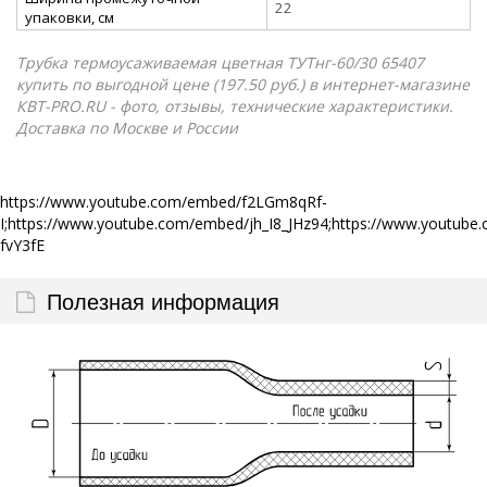
22
упаковки, см
Трубка термоусаживаемая цветная ТУТнг-60/30 65407
купить по выгодной цене (197.50 руб.) в интернет-магазине
КВТ-PRO.RU - фото, отзывы, технические характеристики.
Доставка по Москве и России
https://www.youtube.com/embed/f2LGm8qRf-
I;https://www.youtube.com/embed/jh_I8_JHz94;https://www.yout
fvY3fE
Полезная информация