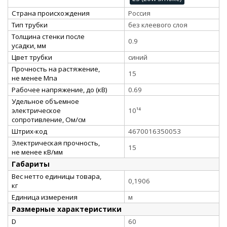
Страна происхождения
Россия
Тип трубки
без клеевого слоя
Толщина стенки после
0.9
усадки, мм
Цвет трубки
синий
Прочность на растяжение,
15
не менее Мпа
Рабочее напряжение, до (кВ)
0.69
Удельное объемное
электрическое
10¹⁴
сопротивление, Ом/см
Штрих-код
4670016350053
Электрическая прочность,
15
не менее кВ/мм
Габариты
Вес нетто единицы товара,
0,1906
кг
Единица измерения
м
Размерные характеристики
D
60