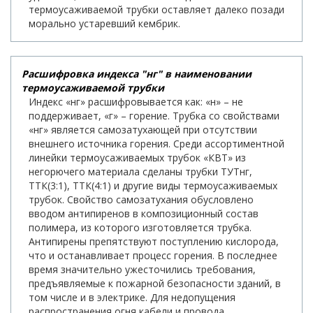
термоусаживаемой трубки оставляет далеко позади
морально устаревший кембрик.
Расшифровка индекса "нг" в наименовании
термоусаживаемой трубки
Индекс «нг» расшифровывается как: «н» – не
поддерживает, «г» – горение. Трубка со свойствами
«нг» является самозатухающей при отсутствии
внешнего источника горения. Среди ассортиментной
линейки термоусаживаемых трубок «КВТ» из
негорючего материала сделаны трубки ТУТнг,
ТТК(3:1), ТТК(4:1) и другие виды термоусаживаемых
трубок. Свойство самозатухания обусловлено
вводом антипиренов в композиционный состав
полимера, из которого изготовляется трубка.
Антипирены препятствуют поступлению кислорода,
что и останавливает процесс горения. В последнее
время значительно ужесточились требования,
предъявляемые к пожарной безопасности зданий, в
том числе и в электрике. Для недопущения
распространения огня кабели и провода,