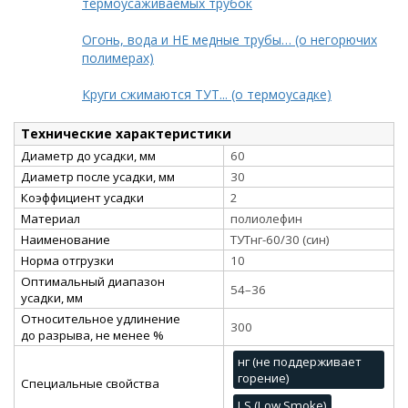
термоусаживаемых трубок
Огонь, вода и НЕ медные трубы… (о негорючих
полимерах)
Круги сжимаются ТУТ... (о термоусадке)
Технические характеристики
Диаметр до усадки, мм
60
Диаметр после усадки, мм
30
Коэффициент усадки
2
Материал
полиолефин
Наименование
ТУТнг-60/30 (син)
Норма отгрузки
10
Оптимальный диапазон
54–36
усадки, мм
Относительное удлинение
300
до разрыва, не менее %
нг (не поддерживает
горение)
Специальные свойства
LS (Low Smoke)