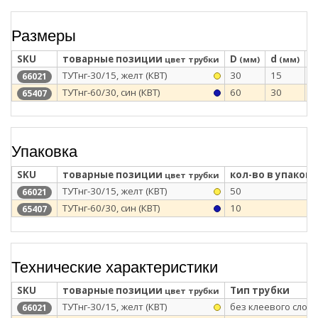
Размеры
SKU
товарные позиции
D
d
S
цвет трубки
(мм)
(мм)
ТУТнг-30/15, желт (КВТ)
30
15
0
66021
ТУТнг-60/30, син (КВТ)
60
30
0
65407
Упаковка
SKU
товарные позиции
кол-во в упаковк
цвет трубки
ТУТнг-30/15, желт (КВТ)
50
66021
ТУТнг-60/30, син (КВТ)
10
65407
Технические характеристики
SKU
товарные позиции
Тип трубки
цвет трубки
ТУТнг-30/15, желт (КВТ)
без клеевого слоя
66021