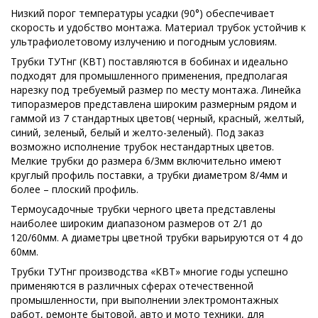
Низкий порог температуры усадки (90°) обеспечивает
скорость и удобство монтажа. Материал трубок устойчив к
ультрафиолетовому излучению и погодным условиям.
Трубки ТУТнг (КВТ) поставляются в бобинах и идеально
подходят для промышленного применения, предполагая
нарезку под требуемый размер по месту монтажа. Линейка
типоразмеров представлена широким размерным рядом и
гаммой из 7 стандартных цветов( черный, красный, желтый,
синий, зеленый, белый и желто-зеленый). Под заказ
возможно исполнение трубок нестандартных цветов.
Мелкие трубки до размера 6/3мм включительно имеют
круглый профиль поставки, а трубки диаметром 8/4мм и
более – плоский профиль.
Термоусадочные трубки черного цвета представлены
наиболее широким диапазоном размеров от 2/1 до
120/60мм. А диаметры цветной трубки варьируются от 4 до
60мм.
Трубки ТУТнг производства «КВТ» многие годы успешно
применяются в различных сферах отечественной
промышленности, при выполнении электромонтажных
работ, ремонте бытовой, авто и мото техники, для