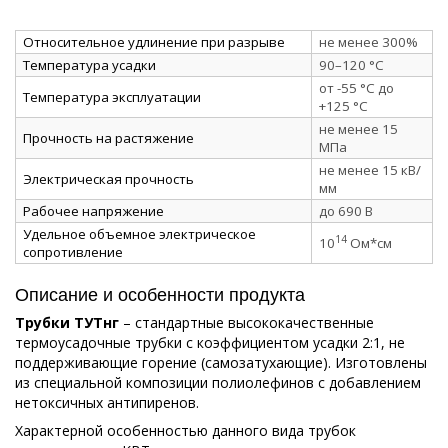
Относительное удлинение при разрыве
не менее 300%
Температура усадки
90–120 °C
от -55 °C до
Температура эксплуатации
+125 °C
не менее 15
Прочность на растяжение
МПа
не менее 15 кВ/
Электрическая прочность
мм
Рабочее напряжение
до 690 В
Удельное объемное электрическое
14
10
Ом*см
сопротивление
Описание и особенности продукта
Трубки ТУТнг
– стандартные высококачественные
термоусадочные трубки с коэффициентом усадки 2:1, не
поддерживающие горение (самозатухающие). Изготовлены
из специальной композиции полиолефинов с добавлением
нетоксичных антипиренов.
Характерной особенностью данного вида трубок