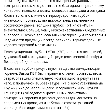
производства «КВТ» является выверенная равномерная
толщина стенок, что достигается благодаря тщательному
контролю технологических процессов экструзии и раздувки.
Кроме того, в отличие от термоусадочных трубок
китайского производства широко представленных на
российском рынке, толщина трубок ТУТ нг от «КВТ»
значительно больше, чем у низкокачественных бюджетных
аналогов. Высокие требования к изолирующим свойствам и
надежности продукции всегда отличали термоусадочные
изделия торговой марки «КВТ».
Термоусадочная трубка ТУТнг (КВТ) является негорючей,
дружелюбной к окружающей среде (environment friendly) и
безвредной для человека.
В составе трубок присутствуют вещества замедляющие
горение. Завод КВТ был первым в стране производством,
разработавшим специальную композицию, в результате
чего, к привычной аббревиатуре ТУТ (ТермоУсаживаемые
Трубки) был добавлен индекс негорючести «нг». Трубки
ТУТнг (КВТ) обладают выраженными свойствами
замедления горения и рекомендованы для монтажа на
современных проводах и кабелях с самозатухающей
изоляцией ( с индексами «нг» и «нг LS»).