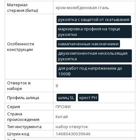
Материал
хром-молибденовая сталь
стержня (биты)
рукоятка с защитой от скатывания
маркировка профиля на торце
рукоятки
Особенности
намагниченные наконечники
конструкции
двухкомпонентная нескользящая
рукоятка
для работ под напряжением до
1000В
Отверток в
8
наборе
Профиль шлица
шлиц SL
крест PH
Серия
ПРОФИ
Страна
Китай
происхождения
Тип инструмента
набор отверток
Штрих-код
14680430039646