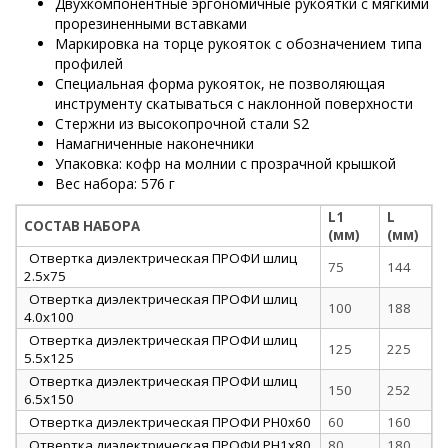
Двухкомпонентные эргономичные рукоятки с мягкими
прорезиненными вставками
Маркировка на торце рукояток с обозначением типа
профилей
Специальная форма рукояток, не позволяющая
инструменту скатываться с наклонной поверхности
Стержни из высокопрочной стали S2
Намагниченные наконечники
Упаковка: кофр на молнии с прозрачной крышкой
Вес набора: 576 г
L1
L
СОСТАВ НАБОРА
(мм)
(мм)
Отвертка диэлектрическая ПРОФИ шлиц
75
144
2.5х75
Отвертка диэлектрическая ПРОФИ шлиц
100
188
4.0х100
Отвертка диэлектрическая ПРОФИ шлиц
125
225
5.5х125
Отвертка диэлектрическая ПРОФИ шлиц
150
252
6.5х150
Отвертка диэлектрическая ПРОФИ PH0х60
60
160
Отвертка диэлектрическая ПРОФИ PH1х80
80
180