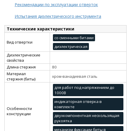
Рекомендации по эксплуатации отверток
Испытания диэлектрического инструмента
Технические характеристики
со сменными битами
Вид отвертки
диэлектрическая
Диэлектрические
свойства
Длина стержня
80
Материал
хром-ванадиевая сталь
стержня (биты)
для работ под напряжением до
1000В
индикаторная отверка в
комплекте
Особенности
конструкции
двухкомпонентная нескользящая
рукоятка
механизм фиксации биты в