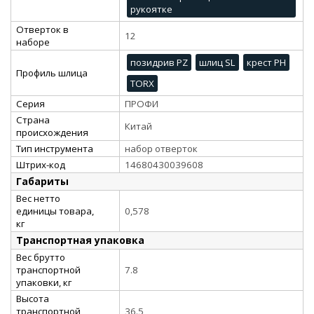
рукоятке
Отверток в
12
наборе
позидрив PZ
шлиц SL
крест PH
Профиль шлица
TORX
Серия
ПРОФИ
Страна
Китай
происхождения
Тип инструмента
набор отверток
Штрих-код
14680430039608
Габариты
Вес нетто
единицы товара,
0,578
кг
Транспортная упаковка
Вес брутто
транспортной
7.8
упаковки, кг
Высота
транспортной
36.5