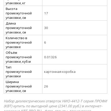
упаковки, кг
Высота
промежуточной
17
упаковки, см
Длина
промежуточной
30
упаковки, см
Количество в
промежуточной
6
упаковке
Объём
промежуточной
0.01326
упаковки, куб.м
Тип
промежуточной
картонная коробка
упаковки
Ширина
промежуточной
26
упаковки, см
Набор диэлектрических отверток НИО-4412-Т серия ПРОФИ
(КВТ) купить по выгодной цене (2341.00 руб.) в интернет-
магазине КВТ-PRO.RU - фото, отзывы, технические