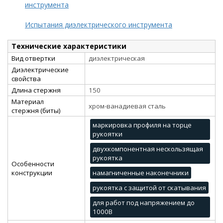
инструмента
Испытания диэлектрического инструмента
Технические характеристики
Вид отвертки
диэлектрическая
Диэлектрические
свойства
Длина стержня
150
Материал
хром-ванадиевая сталь
стержня (биты)
маркировка профиля на торце
рукоятки
двухкомпонентная нескользящая
рукоятка
Особенности
конструкции
намагниченные наконечники
рукоятка с защитой от скатывания
для работ под напряжением до
1000В