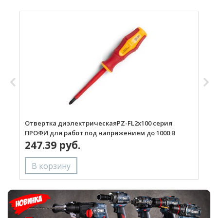
Отвертка диэлектрическаяPZ-FL2х100 серия
О
ПРОФИ для работ под напряжением до 1000 В
247.39 руб.