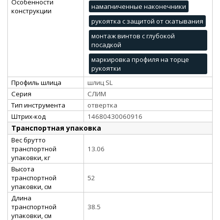
Особенности
намагниченные наконечники
конструкции
рукоятка с защитой от скатывания
монтаж винтов с глубокой
посадкой
маркировка профиля на торце
рукоятки
Профиль шлица
шлиц SL
Серия
СЛИМ
Тип инструмента
отвертка
Штрих-код
14680430060916
Транспортная упаковка
Вес брутто
транспортной
13.06
упаковки, кг
Высота
транспортной
52
упаковки, см
Длина
транспортной
38.5
упаковки, см