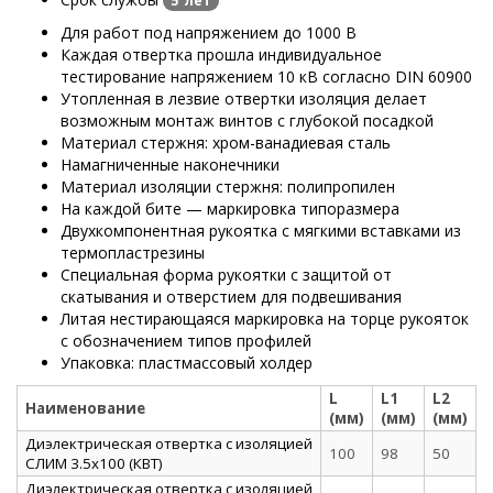
5 лет
Для работ под напряжением до 1000 В
Каждая отвертка прошла индивидуальное
тестирование напряжением 10 кВ согласно DIN 60900
Утопленная в лезвие отвертки изоляция делает
возможным монтаж винтов с глубокой посадкой
Материал стержня: хром-ванадиевая сталь
Намагниченные наконечники
Материал изоляции стержня: полипропилен
На каждой бите — маркировка типоразмера
Двухкомпонентная рукоятка с мягкими вставками из
термопластрезины
Специальная форма рукоятки с защитой от
скатывания и отверстием для подвешивания
Литая нестирающаяся маркировка на торце рукояток
с обозначением типов профилей
Упаковка: пластмассовый холдер
L
L1
L2
Наименование
(мм)
(мм)
(мм)
Диэлектрическая отвертка с изоляцией
100
98
50
СЛИМ 3.5х100 (КВТ)
Диэлектрическая отвертка с изоляцией