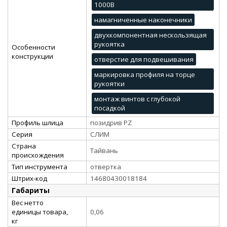
1000В
намагниченные наконечники
двухкомпонентная нескользящая
рукоятка
Особенности
конструкции
отверстие для подвешивания
маркировка профиля на торце
рукоятки
монтаж винтов с глубокой
посадкой
Профиль шлица
позидрив PZ
Серия
СЛИМ
Страна
Тайвань
происхождения
Тип инструмента
отвертка
Штрих-код
14680430018184
Габариты
Вес нетто
единицы товара,
0,06
кг