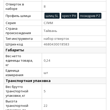
Отверток в
8
наборе
Профиль шлица
шлиц SL
крест PH
позидрив PZ
Серия
СЛИМ
Страна
Тайвань
происхождения
Тип инструмента
набор отверток
Штрих-код
4680430018583
Габариты
Вес нетто
единицы товара,
0,24
кг
Единица
шт
измерения
Транспортная упаковка
Вес брутто
транспортной
5
упаковки, кг
Высота
транспортной
22
упаковки, см