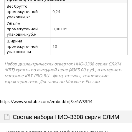
Вес брутто
промежуточной
0,24
упаковки, кг
Объём
промежуточной
0,00105
упаковки, куб.м
Ширина
промежуточной
10
упаковки, см
Набор диэлектрических отверток НИО-3308 серия СЛИМ
(КВТ) купить по выгодной цене (4365.00 руб.) в интернет-
магазине КВТ-PRO.RU - фото, отзывы, технические
характеристики. Доставка по Москве и России
https://www.youtube.com/embed/mJSrz6WS3R4
Состав набора НИО-3308 серия СЛИМ
Рукоятка диэлектрическая для бит серия СЛИМ (КВТ)