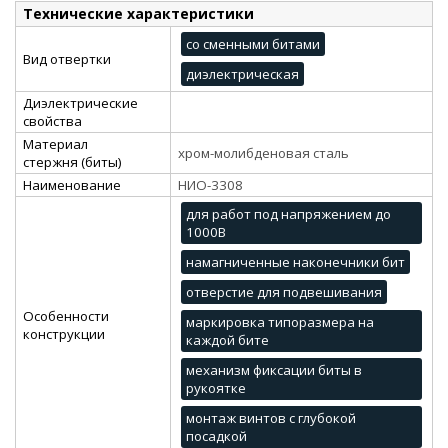
Технические характеристики
со сменными битами
Вид отвертки
диэлектрическая
Диэлектрические
свойства
Материал
хром-молибденовая сталь
стержня (биты)
Наименование
НИО-3308
для работ под напряжением до
1000В
намагниченные наконечники бит
отверстие для подвешивания
Особенности
маркировка типоразмера на
конструкции
каждой бите
механизм фиксации биты в
рукоятке
монтаж винтов с глубокой
посадкой