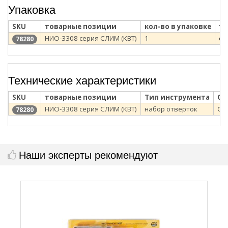
Упаковка
SKU
товарные позиции
кол-во в упаковке
ти
НИО-3308 серия СЛИМ (КВТ)
1
су
78280
Технические характеристики
SKU
товарные позиции
Тип инструмента
Се
НИО-3308 серия СЛИМ (КВТ)
набор отверток
СЛ
78280
Наши эксперты рекомендуют