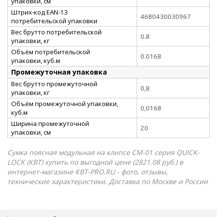
упаковки, см
Штрих-код EAN-13
4680430030967
потребительской упаковки
Вес брутто потребительской
0.8
упаковки, кг
Объём потребительской
0.0168
упаковки, куб.м
Промежуточная упаковка
Вес брутто промежуточной
0,8
упаковки, кг
Объём промежуточной упаковки,
0,0168
куб.м
Ширина промежуточной
20
упаковки, см
Сумка поясная модульная на клипсе СМ-01 серия QUICK-
LOCK (КВТ) купить по выгодной цене (2821.08 руб.) в
интернет-магазине КВТ-PRO.RU - фото, отзывы,
технические характеристики. Доставка по Москве и России