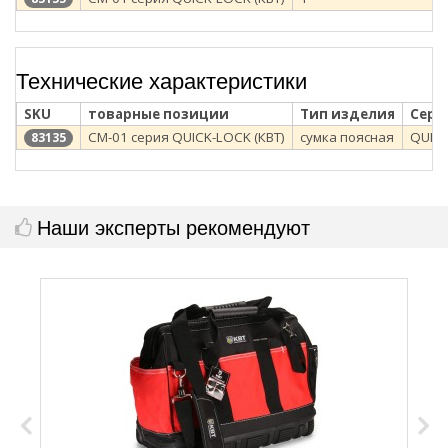
Технические характеристики
SKU
товарные позиции
Тип изделия
Сери
СМ-01 серия QUICK-LOCK (КВТ)
сумка поясная
QUIC
83135
Наши эксперты рекомендуют