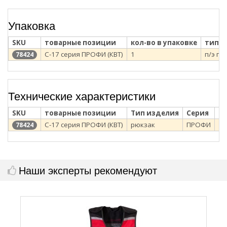
Упаковка
SKU
товарные позиции
кол-во в упаковке
тип у
С-17 серия ПРОФИ (КВТ)
1
п/э па
78424
Технические характеристики
SKU
товарные позиции
Тип изделия
Серия
До
С-17 серия ПРОФИ (КВТ)
рюкзак
ПРОФИ
10
78424
Наши эксперты рекомендуют