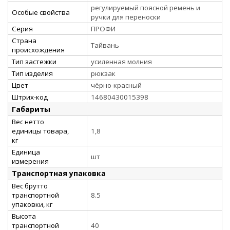
регулируемый поясной ремень и
Особые свойства
ручки для переноски
Серия
ПРОФИ
Страна
Тайвань
происхождения
Тип застежки
усиленная молния
Тип изделия
рюкзак
Цвет
чёрно-красный
Штрих-код
14680430015398
Габариты
Вес нетто
единицы товара,
1,8
кг
Единица
шт
измерения
Транспортная упаковка
Вес брутто
транспортной
8.5
упаковки, кг
Высота
транспортной
40