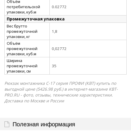
Объём
потребительской
0.02772
упаковки, куб.м
Промежуточная упаковка
Вес брутто
промежуточной
1,8
упаковки, кг
Объём
промежуточной
0,02772
упаковки, куб.м
Ширина
промежуточной
35
упаковки, см
Рюкзак монтажника С-17 серия ПРОФИ (КВТ) купить по
выгодной цене (5426.98 руб.) в интернет-магазине КВТ-
PRO.RU - фото, отзывы, технические характеристики.
Доставка по Москве и России
Полезная информация