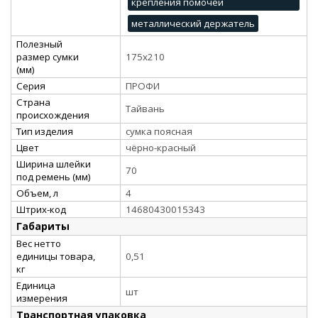
крепления помочей
металлический держатель
Полезный
размер сумки
175х210
(мм)
Серия
ПРОФИ
Страна
Тайвань
происхождения
Тип изделия
сумка поясная
Цвет
чёрно-красный
Ширина шлейки
70
под ремень (мм)
Объем, л
4
Штрих-код
14680430015343
Габариты
Вес нетто
единицы товара,
0,51
кг
Единица
шт
измерения
Транспортная упаковка