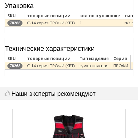
Упаковка
SKU
товарные позиции
кол-во в упаковке
тип у
С-14 серия ПРОФИ (КВТ)
1
п/э па
78268
Технические характеристики
SKU
товарные позиции
Тип изделия
Серия
М
С-14 серия ПРОФИ (КВТ)
сумка поясная
ПРОФИ
по
78268
Наши эксперты рекомендуют