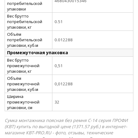
4680430015346
потребительской
упаковки
Вес брутто
потребительской
0.51
упаковки, кг
Объём
потребительской
0.012288
упаковки, куб.м
Промежуточная упаковка
Вес брутто
промежуточной
0,51
упаковки, кг
Объём
промежуточной
0,012288
упаковки, куб.м
Ширина
промежуточной
32
упаковки, см
Сумка монтажника поясная без ремня С-14 серия ПРОФИ
(КВТ) купить по выгодной цене (1371.57 руб.) в интернет-
магазине КВТ-PRO.RU - фото, отзывы, технические