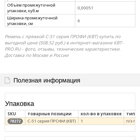
Объём промежуточной
0,00051
упаковки, куб.м
Ширина промежуточной
6
упаковки, см
Ремень с пряжкой С-51 серия ПРОФИ (КВТ) купить по
выгодной цене (508.52 руб.) в интернет-магазине КВТ-
PRO.RU - фото, отзывы, технические характеристики.
Доставка по Москве и России
Полезная информация
Упаковка
SKU
товарные позиции
кол-во в упаковке
тип у
С-51 серия ПРОФИ (КВТ)
1
п/э па
78272