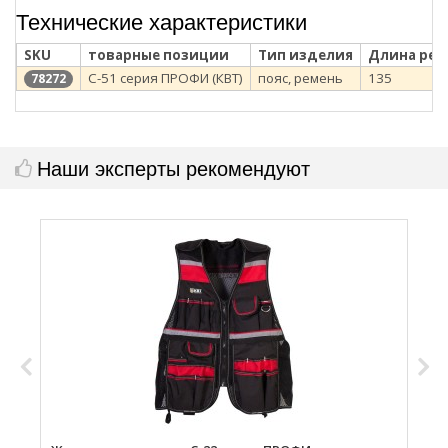
Технические характеристики
SKU
товарные позиции
Тип изделия
Длина ремн
С-51 серия ПРОФИ (КВТ)
пояс, ремень
135
78272
Наши эксперты рекомендуют