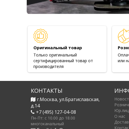
Оригинальный товар
Розн
Только оригинальный
Опла
сертифицированный товар от
или н
производителя
КОНТАКТЫ
ИНФ
г.Москва, ул.Братиславская,
Новост
Рознич
д.14
Юр.лиц
+7 (495) 127-04-08
О нас
Пн-Пт: c 10.00 до 18.00
Достав
многоканальный
Контак