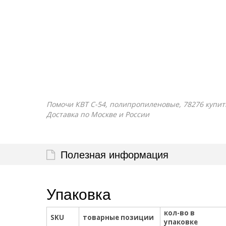
Помочи КВТ С-54, полипропиленовые, 78276 купить
Доставка по Москве и России
Полезная информация
Упаковка
кол-во в
SKU
товарные позиции
упаковке