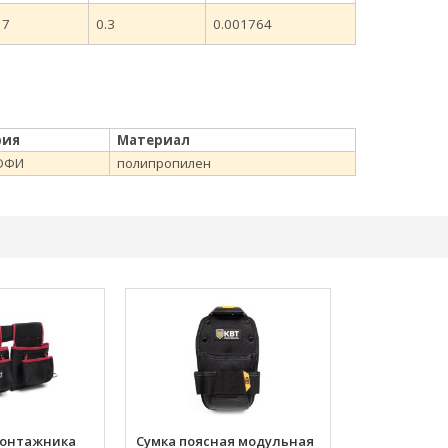
7
0.3
0.001764
рия
Материал
ОФИ
полипропилен
монтажника
Сумка поясная модульная