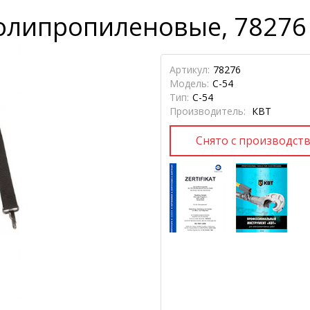
полипропиленовые, 78276
Артикул:
78276
Модель:
С-54
Тип:
С-54
Производитель:
КВТ