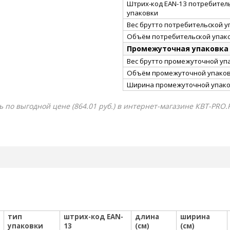
Штрих-код EAN-13 потребител
упаковки
Вес брутто потребительской уп
Объём потребительской упако
Промежуточная упаковка
Вес брутто промежуточной упа
Объём промежуточной упаковк
Ширина промежуточной упако
 по выгодной цене (864.01 руб.) в интернет-магазине КВТ-PRO.R
тип
штрих-код EAN-
длина
ширина
упаковки
13
(см)
(см)