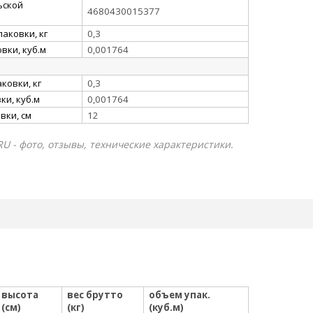
ьской
4680430015377
аковки, кг
0,3
вки, куб.м
0,001764
ковки, кг
0,3
и, куб.м
0,001764
вки, см
12
U - фото, отзывы, технические характеристики.
высота
вес брутто
объем упак.
(см)
(кг)
(куб.м)