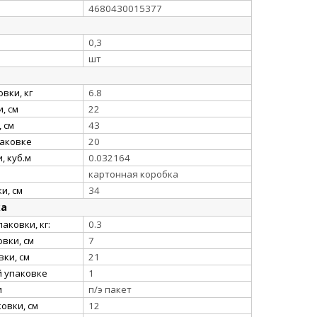
4680430015377
0,3
шт
вки, кг
6.8
, см
22
 см
43
паковке
20
, куб.м
0.032164
картонная коробка
и, см
34
ка
аковки, кг:
0.3
вки, см
7
ки, см
21
й упаковке
1
и
п/э пакет
овки, см
12