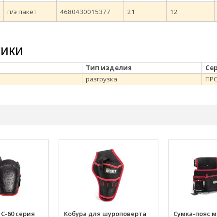
п/э пакет
4680430015377
21
12
тики
Тип изделия
Се
разгрузка
ПР
С-60 серия
Кобура для шуроповерта
Сумка-пояс 