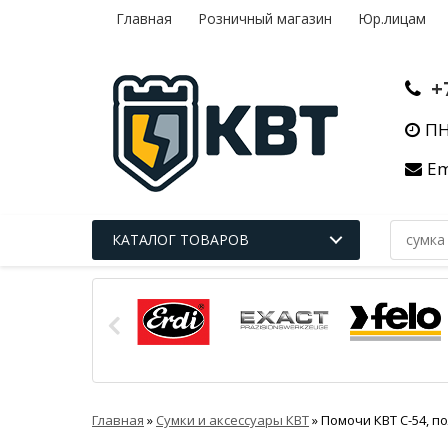
Главная
Розничный магазин
Юр.лицам
+
ПН
Em
КАТАЛОГ ТОВАРОВ
Главная
»
Сумки и аксессуары КВТ
»
Помочи КВТ С-54, п