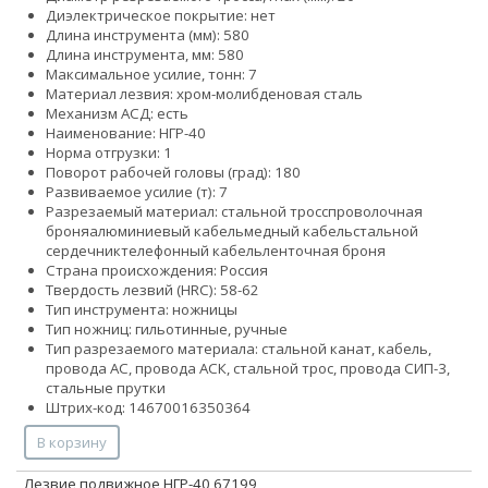
Диэлектрическое покрытие: нет
Длина инструмента (мм): 580
Длина инструмента, мм: 580
Максимальное усилие, тонн: 7
Материал лезвия: хром-молибденовая сталь
Механизм АСД: есть
Наименование: НГР-40
Норма отгрузки: 1
Поворот рабочей головы (град): 180
Развиваемое усилие (т): 7
Разрезаемый материал:
стальной тросс
проволочная
броня
алюминиевый кабель
медный кабель
стальной
сердечник
телефонный кабель
ленточная броня
Страна происхождения: Россия
Твердость лезвий (HRC): 58-62
Тип инструмента: ножницы
Тип ножниц: гильотинные, ручные
Тип разрезаемого материала: стальной канат, кабель,
провода АС, провода АСК, стальной трос, провода СИП-3,
стальные прутки
Штрих-код: 14670016350364
В корзину
Лезвие подвижное НГР-40 67199