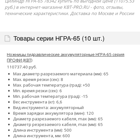
Цилиндр НГРА-65 78342 купить по выгодной цене (11075.53
руб.) в интернет-магазине КВТ-PRO.RU - фото, отзывы,
технические характеристики. Доставка по Москве и России
Товары серии НГРА-65 (10 шт.)
Ножницы гидравлические аккумуляторные НГРА-65 серия
ПРОФИ (КВТ)
110737.40 руб.
Max диаметр разрезаемого материала (мм): 65
Max. время резки (сек): 8
Max. рабочая температура (град): +50
Min. время резки (сек): 6
Min. рабочая температура (град): -15
Вес инструмента (кг): 6,6
Вид инструмента: аккумуляторный
Время зарядки аккумулятора (мин): 120
Диаметр разрезаемого кабеля, max (мм): 65
Диаметр резрезаемого кабеля, max (мм): 65
Длина инструмента (мм): 500
Длина инструмента, мм: 600