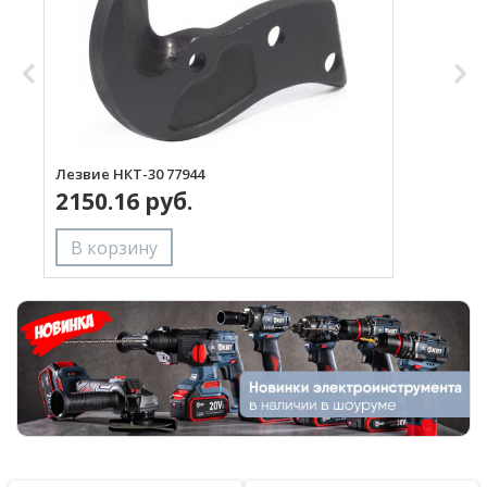
Лезвие НКТ-30 77944
Р
2150.16 руб.