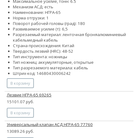
Максимальное усилие, тонн: 6.5
Механизм АСД: есть
Наименование: НГРА-65
Норма отгрузки: 1
Поворот рабочей головы (град): 180
Развиваемое усилие (т): 6,5
Разрезаемый материал:
ленточная броня
алюминиевый
кабель
медный кабель
Страна происхождения: Китай
Твердость лезвий (HRC): 48-52
Тип инструмента: ножницы
Тип ножниц: аккумуляторные, открытые
Тип разрезаемого материала: кабель
Штрих-код: 14680430006242
В корзину
Лезвие НГРА-65 69265
15101.07 руб.
В корзину
Универсальный клапан АСД НГРА-65 77760
13089.26 руб.