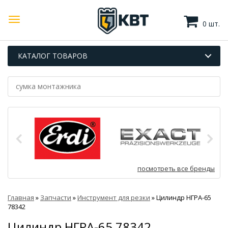
0 шт.
КАТАЛОГ ТОВАРОВ
посмотреть все бренды
Главная
»
Запчасти
»
Инструмент для резки
»
Цилиндр НГРА-65
78342
Цилиндр НГРА-65 78342