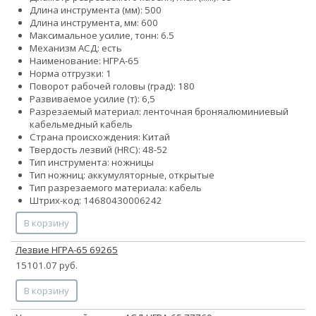
Длина инструмента (мм): 500
Длина инструмента, мм: 600
Максимальное усилие, тонн: 6.5
Механизм АСД: есть
Наименование: НГРА-65
Норма отгрузки: 1
Поворот рабочей головы (град): 180
Развиваемое усилие (т): 6,5
Разрезаемый материал:
ленточная броня
алюминиевый
кабель
медный кабель
Страна происхождения: Китай
Твердость лезвий (HRC): 48-52
Тип инструмента: ножницы
Тип ножниц: аккумуляторные, открытые
Тип разрезаемого материала: кабель
Штрих-код: 14680430006242
В корзину
Лезвие НГРА-65 69265
15101.07 руб.
В корзину