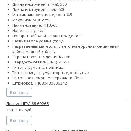
Длина инструмента (мм): 500
Длина инструмента, мм: 600
Максимальное усилие, тонн: 6.5
Механизм АСД: есть
Наименование: НГРА-65
Норма отгрузки: 1
Поворот рабочей головы (град): 180
Развиваемое усилие (т): 6,5
Разрезаемый материал:
ленточная броня
алюминиевый
кабель
медный кабель
Страна происхождения: Китай
Твердость лезвий (HRC): 48-52
Тип инструмента: ножницы
Тип ножниц: аккумуляторные, открытые
Тип разрезаемого материала: кабель
Штрих-код: 14680430006242
В корзину
Лезвие НГРА-65 69265
15101.07 руб.
В корзину