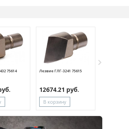
432 75614
Лезвие ГЛГ-3241 75615
Лезвие ГЛГ-4
руб.
12674.21 руб.
19801.06