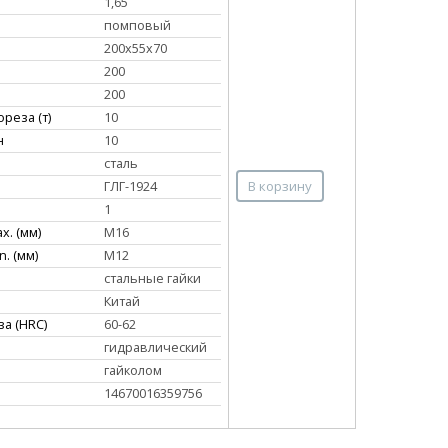
1,65
помповый
200х55х70
200
200
реза (т)
10
н
10
сталь
В корзину
ГЛГ-1924
1
x. (мм)
М16
. (мм)
М12
стальные гайки
Китай
а (HRC)
60-62
гидравлический
гайколом
14670016359756