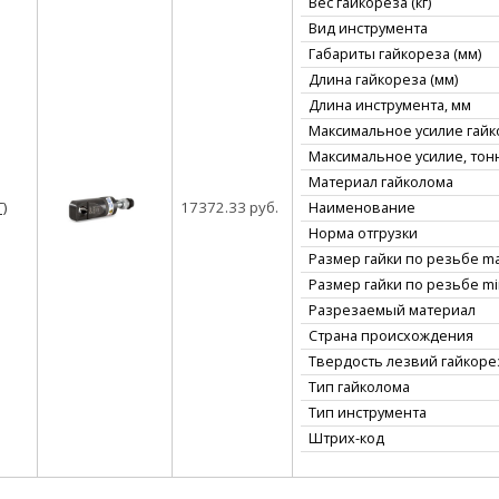
Вес гайкореза (кг)
Вид инструмента
Габариты гайкореза (мм)
Длина гайкореза (мм)
Длина инструмента, мм
Максимальное усилие гайко
Максимальное усилие, тон
Материал гайколома
)
17372.33 руб.
Наименование
Норма отгрузки
Размер гайки по резьбе ma
Размер гайки по резьбе min
Разрезаемый материал
Страна происхождения
Твердость лезвий гайкорез
Тип гайколома
Тип инструмента
Штрих-код