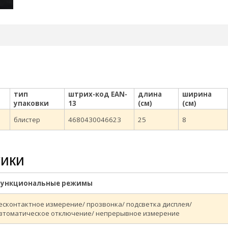
тип
штрих-код EAN-
длина
ширина
упаковки
13
(см)
(см)
блистер
4680430046623
25
8
тики
ункциональные режимы
есконтактное измерение/ прозвонка/ подсветка дисплея/
втоматическое отключение/ непрерывное измерение