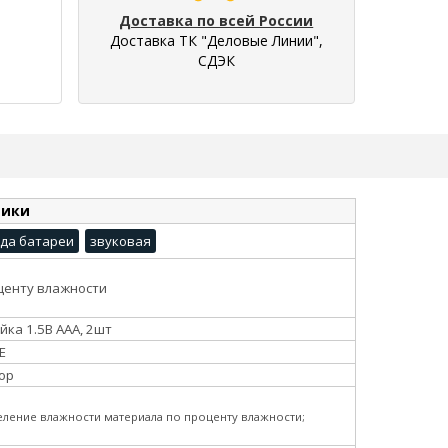
Доставка по всей России
Доставка ТК "Деловые Линии",
СДЭК
тики
да батареи
звуковая
центу влажности
йка 1.5В ААА, 2шт
E
ор
еление влажности материала по проценту влажности;