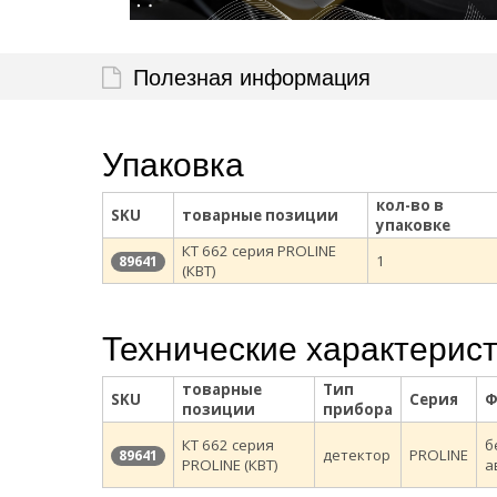
Полезная информация
Упаковка
кол-во в
SKU
товарные позиции
упаковке
КТ 662 серия PROLINE
1
89641
(КВТ)
Технические характерис
товарные
Тип
SKU
Серия
Ф
позиции
прибора
КТ 662 серия
б
детектор
PROLINE
89641
PROLINE (КВТ)
а