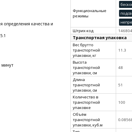
беско
Функциональные
подсв
режимы
непр
я определения качества и
Штрих-код
14680
5.1
Транспортная упаковка
Вес брутто
транспортной
11.3
упаковки, кг
Высота
 минут
транспортной
48
упаковки, см
Длина
транспортной
51
упаковки, см
Количество в
транспортной
100
упаковке
Объём
транспортной
0.0856
упаковки, куб.м
Тип