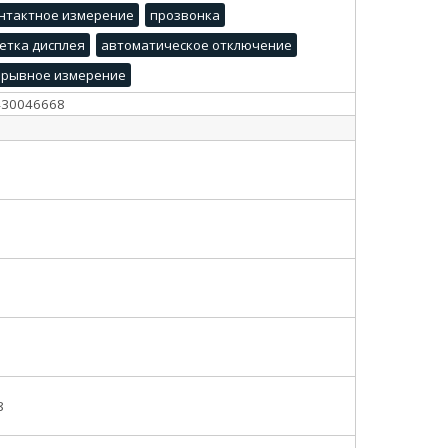
нтактное измерение
прозвонка
етка дисплея
автоматическое отключение
ерывное измерение
430046668
8