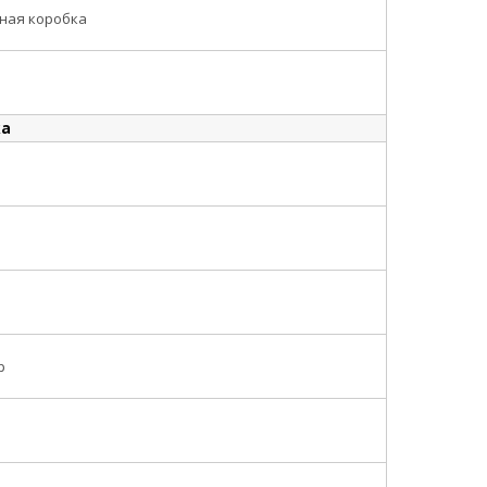
ная коробка
ка
р