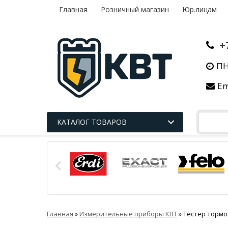
Главная
Розничный магазин
Юр.лицам
+
ПН
Em
КАТАЛОГ ТОВАРОВ
Главная
»
Измерительные приборы КВТ
»
Тестер тормо