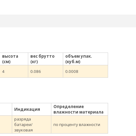
высота
вес брутто
объем упак.
(см)
(кг)
(куб.м)
4
0.086
0.0008
Определение
Индикация
влажности материала
разряда
батареи/
по проценту влажности
звуковая