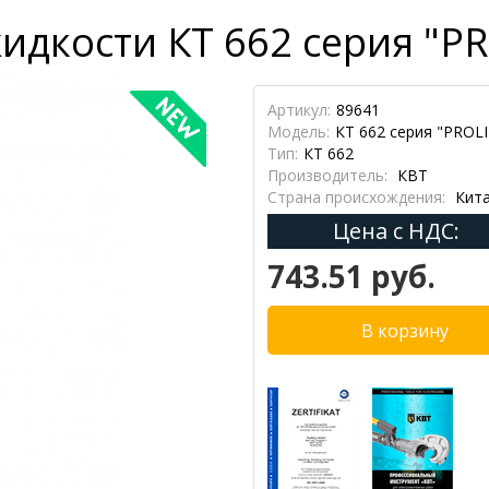
идкости КТ 662 серия "P
Артикул:
89641
Модель:
КТ 662 серия "PROL
Тип:
КТ 662
Производитель:
КВТ
Страна происхождения:
Кит
Цена с НДС:
743.51 руб.