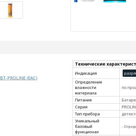
Технические характерис
Индикация
разря
КВТ-PROLINE (EAC)
Определение
влажности
по про
материала
Питание
Батаре
Серия
PROLIN
Тип прибора
детект
Уникальный
базовый
- Опред
функционал