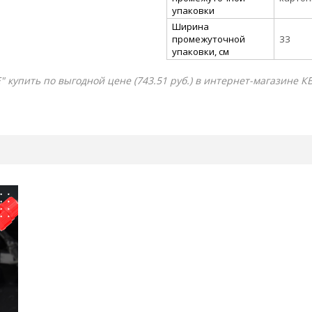
упаковки
Ширина
промежуточной
33
упаковки, см
 купить по выгодной цене (743.51 руб.) в интернет-магазине К