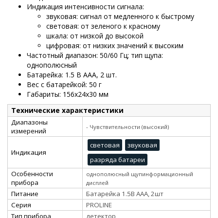
Индикация интенсивности сигнала:
звуковая: сигнал от медленного к быстрому
световая: от зеленого к красному
шкала: от низкой до высокой
цифровая: от низких значений к высоким
Частотный диапазон: 50/60 Гц; тип щупа:
однополюсный
Батарейка: 1.5 B AAA, 2 шт.
Вес с батарейкой: 50 г
Габариты: 156х24х30 мм
Технические характеристики
Диапазоны
- Чувствительности (высокий)
измерений
световая
звуковая
Индикация
разряда батареи
Особенности
однополюсный щупинформационный
прибора
дисплей
Питание
Батарейка 1.5В ААА, 2шт
Серия
PROLINE
Тип прибора
детектор