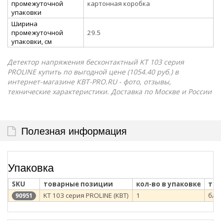
промежуточной
картонная коробка
упаковки
Ширина
промежуточной
29.5
упаковки, см
Детектор напряжения бесконтактный KT 103 серия
PROLINE купить по выгодной цене (1054.40 руб.) в
интернет-магазине КВТ-PRO.RU - фото, отзывы,
технические характеристики. Доставка по Москве и России
Полезная информация
Упаковка
SKU
товарные позиции
кол-во в упаковке
тип
KT 103 серия PROLINE (КВТ)
1
бли
90951