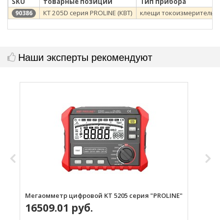
SKU
товарные позиции
Тип прибора
КТ 205D серия PROLINE (КВТ)
клещи токоизмерительн
90386
Наши эксперты рекомендуют
Мегаомметр цифровой KT 5205 серия "PROLINE"
Т
16509.01 руб.
"