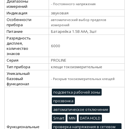
Диапазоны
- Постоянного напряжения
измерений
Индикация
звуковая
Особенности
автоматический выбор пределов
прибора
измерений
Питание
Батарейка 1.5В ААА, 3шт
Разрядность
дисплея,
6000
количество
знаков
Серия
PROLINE
Тип прибора
клещи токоизмерительные
Уникальный
базовый
- Раскрыв токоизмерительных клещей
функционал
подсветка рабочей зоны
прозвонка
автоматическое отключение
Smart
MIN
DATA HOLD
Функциональные
проверка напряжения в сетевом