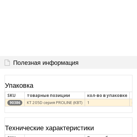
Полезная информация
Упаковка
SKU
товарные позиции
кол-во в упаковке
ти
КТ 205D серия PROLINE (КВТ)
1
ка
90386
Технические характеристики