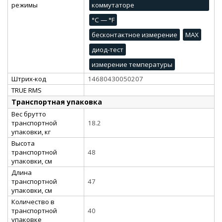
режимы
коммутаторе
°C — °F
бесконтактное измерение
MAX
диод-тест
измерение температуры
Штрих-код
14680430050207
TRUE RMS
Транспортная упаковка
Вес брутто
транспортной
18.2
упаковки, кг
Высота
транспортной
48
упаковки, см
Длина
транспортной
47
упаковки, см
Количество в
транспортной
40
упаковке