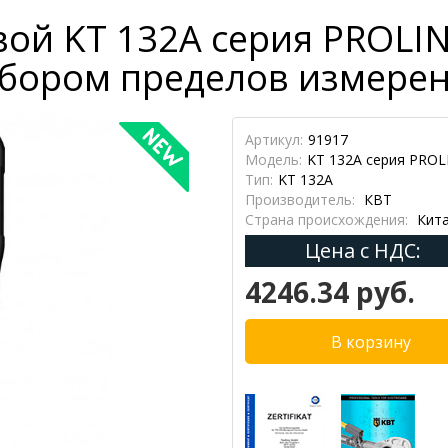
ой KT 132А серия PROLIN
бором пределов измере
Артикул:
91917
Модель:
KT 132А серия PROL
Тип:
KT 132А
Производитель:
КВТ
Страна происхождения:
Кит
Цена с НДС:
4246.34 руб.