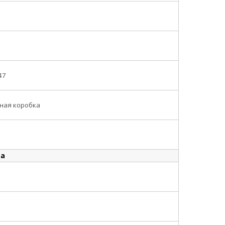
47
ная коробка
ка