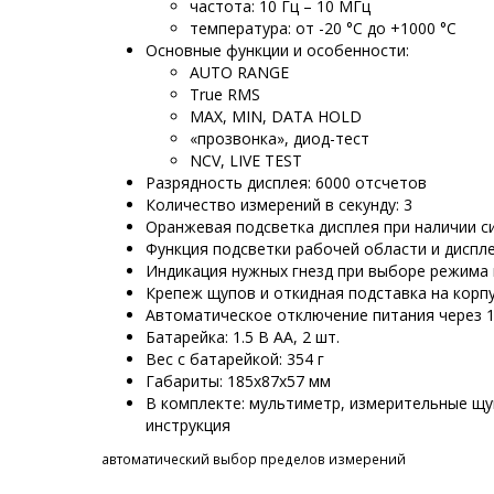
частота: 10 Гц – 10 МГц
температура: от -20 °С до +1000 °С
Основные функции и особенности:
AUTO RANGE
True RMS
MAX, MIN, DATA HOLD
«прозвонка», диод-тест
NCV, LIVE TEST
Разрядность дисплея: 6000 отсчетов
Количество измерений в секунду: 3
Оранжевая подсветка дисплея при наличии с
Функция подсветки рабочей области и диспл
Индикация нужных гнезд при выборе режима
Крепеж щупов и откидная подставка на корп
Автоматическое отключение питания через 
Батарейка: 1.5 В АА, 2 шт.
Вес с батарейкой: 354 г
Габариты: 185х87х57 мм
В комплекте: мультиметр, измерительные щу
инструкция
автоматический выбор пределов измерений