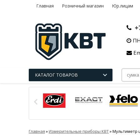
Главная
Розничный магазин
Юр.лицам
+
ПН
Em
КАТАЛОГ ТОВАРОВ
Главная
»
Измерительные приборы КВТ
»
Мультиметр ц