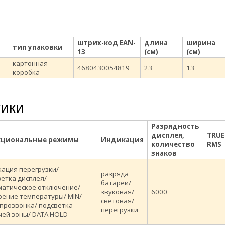
штрих-код EAN-
длина
ширина
тип упаковки
13
(см)
(см)
картонная
4680430054819
23
13
коробка
тики
Разрядность
дисплея,
TRUE
кциональные режимы
Индикация
количество
RMS
знаков
кация перегрузки/
разряда
етка дисплея/
батареи/
матическое отключение/
звуковая/
6000
рение температуры/ MIN/
световая/
 прозвонка/ подсветка
перегрузки
чей зоны/ DATA HOLD