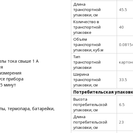
Длина
транспортной
45.5
упаковки, см
Количество в
транспортной
40
упаковке
Объём
транспортной
0.0815
упаковки, куб.м
Тип
илы тока свыше 1 А
транспортной
картон
ея
упаковки
 измерения
Ширина
усе прибора
транспортной
33.5
15 минут
упаковки, см
Потребительская упаков
Высота
потребительской
6.5
пы, термопара, батарейки,
упаковки, см
Длина
потребительской
23
упаковки, см