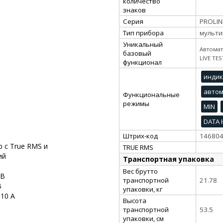
количество
знаков
Серия
PROLIN
Тип прибора
мульти
Уникальный
Автомат
базовый
LIVE TES
функционал
индик
автом
Функциональные
режимы
MIN
DATA
Штрих-код
14680
 с True RMS и
TRUE RMS
ий
Транспортная упаковка
Вес брутто
 В
транспортной
21.78
В
упаковки, кг
 10 А
Высота
транспортной
53.5
упаковки, см