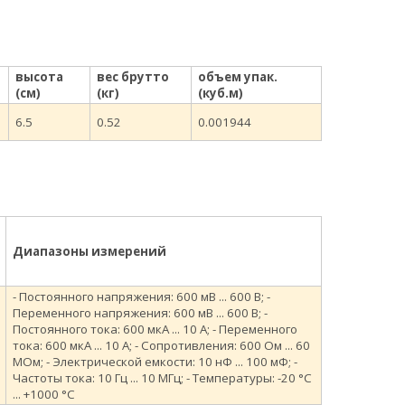
высота
вес брутто
объем упак.
(см)
(кг)
(куб.м)
6.5
0.52
0.001944
Диапазоны измерений
- Постоянного напряжения: 600 мВ ... 600 В; -
Переменного напряжения: 600 мВ ... 600 В; -
Постоянного тока: 600 мкА ... 10 А; - Переменного
тока: 600 мкА ... 10 А; - Сопротивления: 600 Ом ... 60
МОм; - Электрической емкости: 10 нФ ... 100 мФ; -
Частоты тока: 10 Гц ... 10 МГц; - Температуры: -20 °С
... +1000 °С