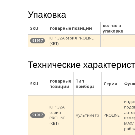
Упаковка
кол-во в
SKU
товарные позиции
упаковке
KT 132А серия PROLINE
1
91917
(КВТ)
Технические характерис
товарные
Тип
SKU
Серия
Фун
позиции
прибора
инди
KT 132А
подсв
серия
авто
мультиметр
PROLINE
91917
PROLINE
изме
(КВТ)
MAX/
рабо