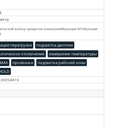
E
метр
ический выбор пределов измеренийФункция NCVФункция
T
ация перегрузки
подсветка дисплея
атическое отключение
измерение температуры
MAX
прозвонка
подсветка рабочей зоны
 HOLD
430054816