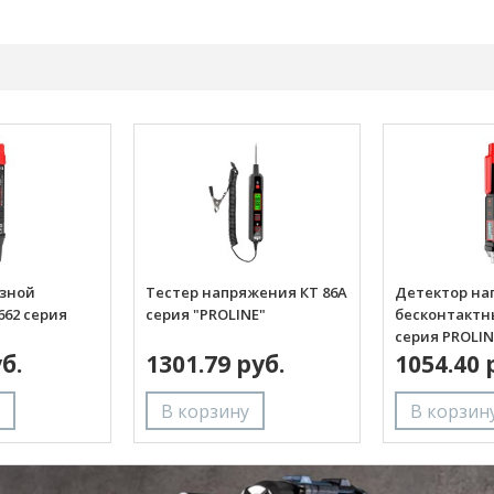
озной
Тестер напряжения КТ 86А
Детектор на
662 серия
серия "PROLINE"
бесконтактн
серия PROLIN
б.
1301.79 руб.
1054.40 