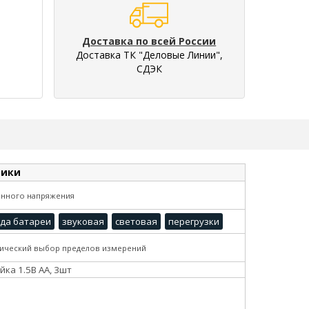
Доставка по всей России
Доставка ТК "Деловые Линии",
СДЭК
тики
янного напряжения
да батареи
звуковая
световая
перегрузки
ический выбор пределов измерений
йка 1.5В АА, 3шт