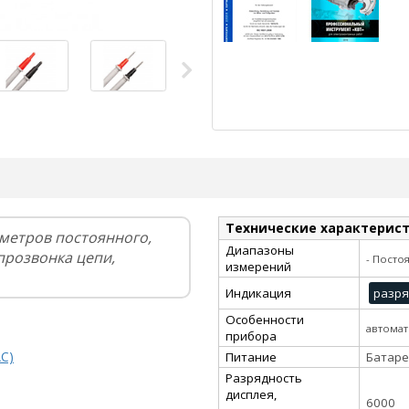
Технические характерис
метров постоянного,
Диапазоны
прозвонка цепи,
- Посто
измерений
Индикация
разря
Особенности
автомат
прибора
C)
Питание
Батаре
Разрядность
дисплея,
6000