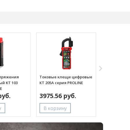
пряжения
Токовые клещи цифровые
Токовые кл
ый KT 103
КТ 205А серия PROLINE
КТ 205D сери
E
руб.
3975.56 руб.
5934.50 