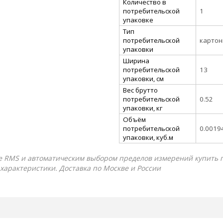
Количество в
потребительской
1
упаковке
Тип
потребительской
картон
упаковки
Ширина
потребительской
13
упаковки, см
Вес брутто
потребительской
0.52
упаковки, кг
Объём
потребительской
0.0019
упаковки, куб.м
 RMS и автоматическим выбором пределов измерений купить по 
 характеристики. Доставка по Москве и России